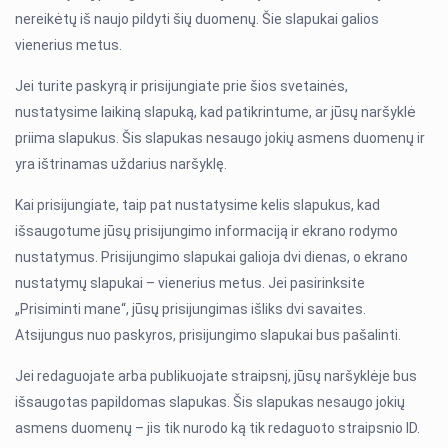
nereikėtų iš naujo pildyti šių duomenų. Šie slapukai galios
vienerius metus.
Jei turite paskyrą ir prisijungiate prie šios svetainės,
nustatysime laikiną slapuką, kad patikrintume, ar jūsų naršyklė
priima slapukus. Šis slapukas nesaugo jokių asmens duomenų ir
yra ištrinamas uždarius naršyklę.
Kai prisijungiate, taip pat nustatysime kelis slapukus, kad
išsaugotume jūsų prisijungimo informaciją ir ekrano rodymo
nustatymus. Prisijungimo slapukai galioja dvi dienas, o ekrano
nustatymų slapukai – vienerius metus. Jei pasirinksite
„Prisiminti mane“, jūsų prisijungimas išliks dvi savaites.
Atsijungus nuo paskyros, prisijungimo slapukai bus pašalinti.
Jei redaguojate arba publikuojate straipsnį, jūsų naršyklėje bus
išsaugotas papildomas slapukas. Šis slapukas nesaugo jokių
asmens duomenų – jis tik nurodo ką tik redaguoto straipsnio ID.