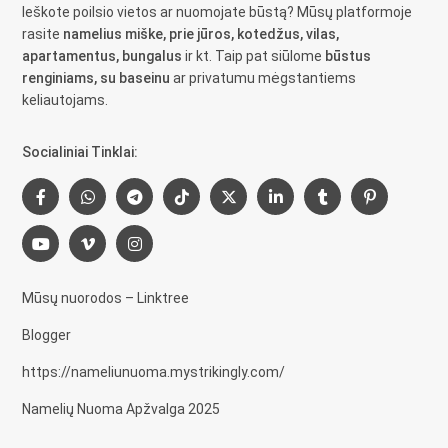
Ieškote poilsio vietos ar nuomojate būstą? Mūsų platformoje
rasite
namelius miške, prie jūros, kotedžus, vilas,
apartamentus, bungalus
ir kt. Taip pat siūlome
būstus
renginiams, su baseinu
ar privatumu mėgstantiems
keliautojams.
Socialiniai Tinklai:
Mūsų nuorodos – Linktree
Blogger
https://nameliunuoma.mystrikingly.com/
Namelių Nuoma Apžvalga 2025