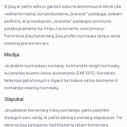
Iš jūsų el. pašto adreso gali būti sukurta anonimizuota eilutė (dar
vadinama maiša), kuri perduodama „Gravatar“ paslaugai, siekiant
patikrinti, ar ja naudojatės. „Gravatar“ paslaugos privatumo
politika prieinama čia: https://automattic.com/privacy/.
Patvirtinus jūsų komentarą, jūsų profilio nuotrauka tampa viešai
matoma prie komentaro.
Medija
Jei įkeliate nuotraukas į svetainę, turėtumėte vengti nuotraukų
su įterptais buvimo vietos duomenimis (EXIF GPS). Svetainės
lankytojai gali atsisiųsti ir išgauti bet kokius vietos duomenis iš
svetainėje esančių nuotraukų.
Slapukai
Jei paliekate komentarą mūsų svetainėje, galite pasirinkti
išsaugoti savo vardą, el. pašto adresą ir svetainę slapukuose. Tai
daroma jūsų patogumui, kad kitą kartą rašant komentarą