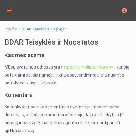
Pradžia
BDAR Taisyklės ir Sąlygos
BDAR Taisyklės ir Nuostatos
Kas mes esame
Mūsų svetainės adresas yra
https://nameliunuoma.com
, kurioje
pateikiami poilsio namelių ir kitų apgyvendinimo vietų nuomos
pasiūlymai visoje Lietuvoje.
Komentarai
Kai lankytojai palieka komentarus svetainėje, mes renkame
duomenis, pateiktus komentaro formoje, taip pat lankytojo IP
adresą ir naršyklės naudotojo agento eilutę, siekiant padėti
aptikti šlamštą.