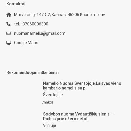
Kontaktai
Marvelės g. 147D-2, Kaunas, 46206 Kauno m. sav.
tel:+37060006300
nuomanameliu@gmail.com
Google Maps
Rekomenduojami Skelbimai
Namelio Nuoma Šventojoje.Laisvas vieno
kambario namelis su p
Šventojoje
/naktis
Sodybos nuoma Vydautiškių slėnis –
Poilsis prie ežero netoli
Vilniuje