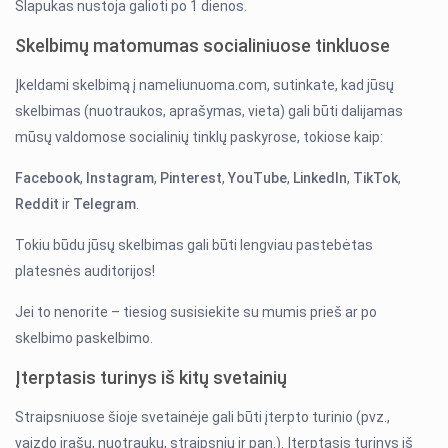
Slapukas nustoja galioti po 1 dienos.
Skelbimų matomumas socialiniuose tinkluose
Įkeldami skelbimą į nameliunuoma.com, sutinkate, kad jūsų
skelbimas (nuotraukos, aprašymas, vieta) gali būti dalijamas
mūsų valdomose socialinių tinklų paskyrose, tokiose kaip:
Facebook
,
Instagram
,
Pinterest
,
YouTube
,
LinkedIn
,
TikTok
,
Reddit
ir
Telegram
.
Tokiu būdu jūsų skelbimas gali būti lengviau pastebėtas
platesnės auditorijos!
Jei to nenorite – tiesiog susisiekite su mumis prieš ar po
skelbimo paskelbimo.
Įterptasis turinys iš kitų svetainių
Straipsniuose šioje svetainėje gali būti įterpto turinio (pvz.,
vaizdo įrašų, nuotraukų, straipsnių ir pan.). Įterptasis turinys iš