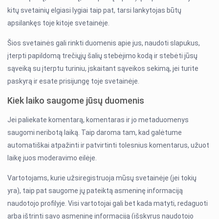
kitų svetainių elgiasi lygiai taip pat, tarsi lankytojas būtų
apsilankęs toje kitoje svetainėje.
Šios svetainės gali rinkti duomenis apie jus, naudoti slapukus,
įterpti papildomą trečiųjų šalių stebėjimo kodą ir stebėti jūsų
sąveiką su įterptu turiniu, įskaitant sąveikos sekimą, jei turite
paskyrą ir esate prisijungę toje svetainėje.
Kiek laiko saugome jūsų duomenis
Jei paliekate komentarą, komentaras ir jo metaduomenys
saugomi neribotą laiką. Taip daroma tam, kad galėtume
automatiškai atpažinti ir patvirtinti tolesnius komentarus, užuot
laikę juos moderavimo eilėje.
Vartotojams, kurie užsiregistruoja mūsų svetainėje (jei tokių
yra), taip pat saugome jų pateiktą asmeninę informaciją
naudotojo profilyje. Visi vartotojai gali bet kada matyti, redaguoti
arba ištrinti savo asmeninę informaciją (išskyrus naudotojo