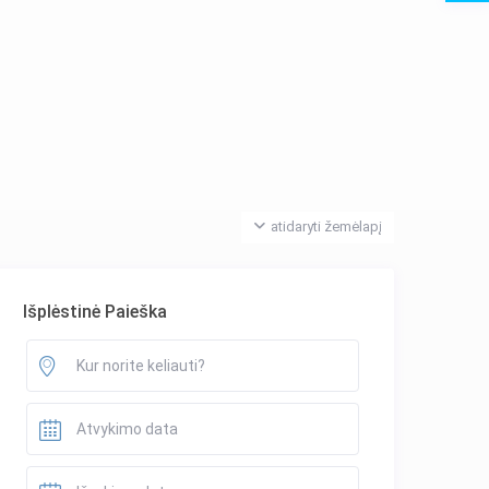
atidaryti žemėlapį
Išplėstinė Paieška