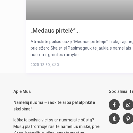
„Medaus pirtelė”...
Atraskite poilsio oazę "Medaus pirtelėje" Trakų rajone
prie ežero Skaistis! Pasimėgaukite jaukiais nameliais
nuoma ir gamtos ramybe. ...
2025-12-30
,
0
Apie Mus
Socialiniai Ti
Namelių nuoma – raskite arba patalpinkite
skelbimą!
Ieškote poilsio vietos ar nuomojate būstą?
Mūsų platformoje rasite
namelius miške, prie