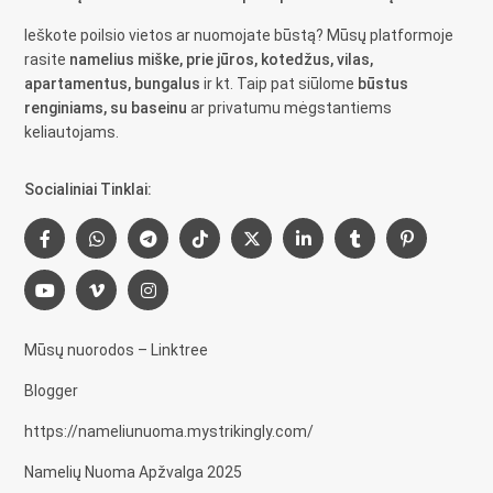
Ieškote poilsio vietos ar nuomojate būstą? Mūsų platformoje
rasite
namelius miške, prie jūros, kotedžus, vilas,
apartamentus, bungalus
ir kt. Taip pat siūlome
būstus
renginiams, su baseinu
ar privatumu mėgstantiems
keliautojams.
Socialiniai Tinklai:
Mūsų nuorodos – Linktree
Blogger
https://nameliunuoma.mystrikingly.com/
Namelių Nuoma Apžvalga 2025