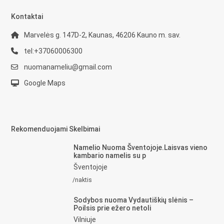
Kontaktai
Marvelės g. 147D-2, Kaunas, 46206 Kauno m. sav.
tel:+37060006300
nuomanameliu@gmail.com
Google Maps
Rekomenduojami Skelbimai
Namelio Nuoma Šventojoje.Laisvas vieno
kambario namelis su p
Šventojoje
/naktis
Sodybos nuoma Vydautiškių slėnis –
Poilsis prie ežero netoli
Vilniuje