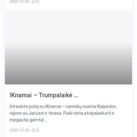
2025-12-30
,
0
IKnamai – Trumpalaikė ...
Atraskite poilsį su IKnamai – namelių nuoma Klaipėdos
rajone su Jacuzzi ir terasa. Puiki vieta atsipalaiduoti ir
mėgautis gamta! ...
2025-12-30
,
0