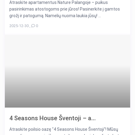
Atraskite apartamentus Nature Palangoje – puikus
pasirinkimas atostogoms prie jūros! Pasinerkite į gamtos
grožį ir patogumą. Namelių nuoma laukia jūsų! ...
2025-12-30
,
0
4 Seasons House Šventoji – a...
Atraskite poilsio oazę "4 Seasons House Šventoji"! Mūsų