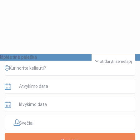
Išplėstinė paieška
atidaryti žemėlapį
Svečiai