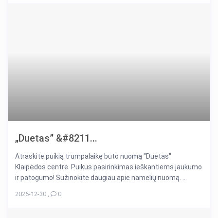
„Duetas” &#8211...
Atraskite puikią trumpalaikę buto nuomą "Duetas"
Klaipėdos centre. Puikus pasirinkimas ieškantiems jaukumo
ir patogumo! Sužinokite daugiau apie namelių nuomą. ...
2025-12-30
,
0