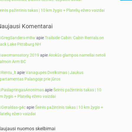
eirės pažintinis takas | 10 km žygis + Platelių ežero vaizdai
Naujausi Komentarai
GregSanders-m8w
apie
Trailside Cabin: Cabin Rentals on
ack Lake Pittsburg NH
awomansstory.2019
apie
Atokūs glampos nameliai netoli
almon Arm BC
Rentu_lt
apie
Vanagupės Dvelksmas | Jaukus
partamentas Palangoje prie jūros
PaslaptingasAnonimas
apie
Šeirės pažintinis takas | 10
m žygis + Platelių ežero vaizdai
Geraldas-g4c
apie
Šeirės pažintinis takas | 10 km žygis +
latelių ežero vaizdai
aujausi nuomos skelbimai