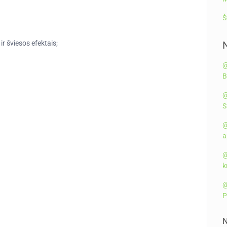
Š
r šviesos efektais;
@
B
@
S
@
a
@
k
@
P
N