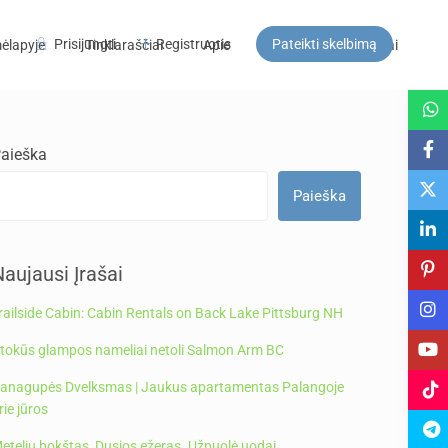
Prisijungti
Registruotis
Pateikti skelbimą
ėlapyje
Tinklaraščiai
Apie
DUK
Kontaktai
Svečiai
aieška
Paieška
aujausi Įrašai
railside Cabin: Cabin Rentals on Back Lake Pittsburg NH
tokūs glampos nameliai netoli Salmon Arm BC
anagupės Dvelksmas | Jaukus apartamentas Palangoje
rie jūros
etelių bokštas, Dusios ežeras. Užpuolė uodai