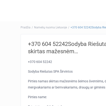
Pradžia
Namelių nuoma Lietuvoje
+370 604 52242Sodyba Rieš
+370 604 52242Sodyba Riešuta
skirtas mažesnėm…
+370 604 52242
Sodyba Riešutas SPA Širvintos
Pirties namas skirtas mažesnėms šeimos šventėms, dr
mergvakariams ar bernvakariams, draugų ar giminės s
Pirties name: