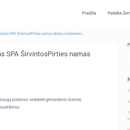
Pradžia
Paieška Žem
utas SPA ŠirvintosPirties namas skirtas mažesnėm…
P
s SPA ŠirvintosPirties namas
N
T
augų pobūviui: nedidelei gimtadienio šventei,
A
usitikimui.
V
p
M