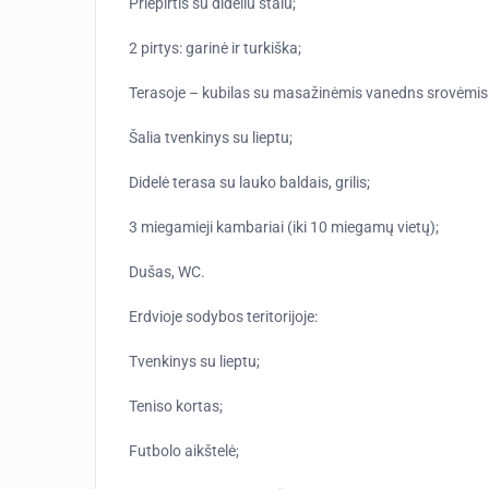
Priepirtis su dideliu stalu;
2 pirtys: garinė ir turkiška;
Terasoje – kubilas su masažinėmis vanedns srovėmis i
Šalia tvenkinys su lieptu;
Didelė terasa su lauko baldais, grilis;
3 miegamieji kambariai (iki 10 miegamų vietų);
Dušas, WC.
Erdvioje sodybos teritorijoje:
Tvenkinys su lieptu;
Teniso kortas;
Futbolo aikštelė;