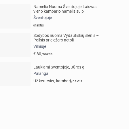
Namelio Nuoma Šventojoje.Laisvas
vieno kambario namelis su p
Šventojoje
/naktis
Sodybos nuoma Vydautiškių slėnis –
Poilsis prie ežero netoli
Vilniuje
€ 80
/naktis
Laukiami Šventojoje, Jūros g.
Palanga
Už keturvietį kambarį
/naktis