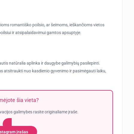
čioms romantiško poilsio, ar šeimoms, ieškančioms vietos
poilsiui ir atsipalaidavimui gamtos apsuptyje.
ėgautis natūralia aplinka ir daugybe galimybių pasilepinti.
s atsitraukti nuo kasdienio gyvenimo ir pasimėgauti laiku,
ėjote šia vieta?
vacijos galimybes rasite originaliame įraše.
nstagram įrašas