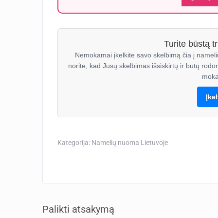
Turite būstą 
Nemokamai įkelkite savo skelbimą čia į nameli
norite, kad Jūsų skelbimas išsiskirtų ir būtų rodo
moka
Įke
Kategorija:
Namelių nuoma Lietuvoje
Palikti atsakymą