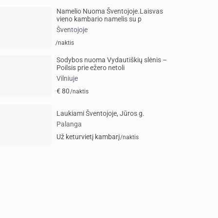
Namelio Nuoma Šventojoje.Laisvas
vieno kambario namelis su p
Šventojoje
/naktis
Sodybos nuoma Vydautiškių slėnis –
Poilsis prie ežero netoli
Vilniuje
€ 80
/naktis
Laukiami Šventojoje, Jūros g.
Palanga
Už keturvietį kambarį
/naktis