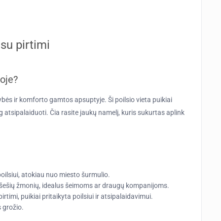
su pirtimi
oje?
ybės ir komforto gamtos apsuptyje. Ši poilsio vieta puikiai
iog atsipalaiduoti. Čia rasite jaukų namelį, kuris sukurtas aplink
oilsiui, atokiau nuo miesto šurmulio.
ki šešių žmonių, idealus šeimoms ar draugų kompanijoms.
irtimi, puikiai pritaikyta poilsiui ir atsipalaidavimui.
 grožio.