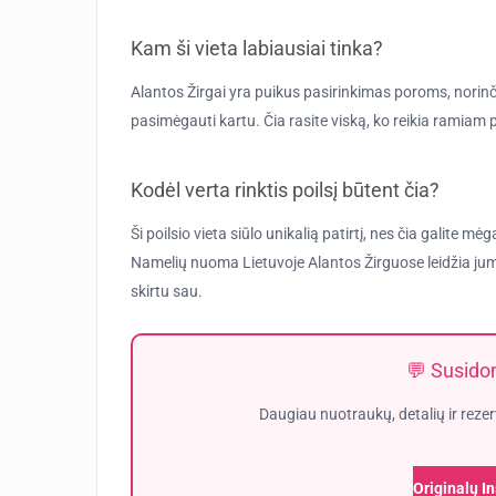
Kam ši vieta labiausiai tinka?
Alantos Žirgai yra puikus pasirinkimas poroms, norin
pasimėgauti kartu. Čia rasite viską, ko reikia ramiam 
Kodėl verta rinktis poilsį būtent čia?
Ši poilsio vieta siūlo unikalią patirtį, nes čia galite m
Namelių nuoma Lietuvoje Alantos Žirguose leidžia jum
skirtu sau.
💬 Susidom
Daugiau nuotraukų, detalių ir rezer
Originalų I