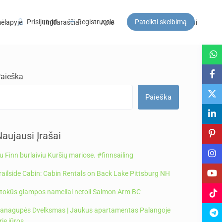
Prisijungti
Registruotis
Pateikti skelbimą
ėlapyje
Tinklaraščiai
Apie
DUK
Kontaktai
Svečiai
aieška
Paieška
aujausi Įrašai
u Finn burlaiviu Kuršių mariose. #finnsailing
railside Cabin: Cabin Rentals on Back Lake Pittsburg NH
tokūs glampos nameliai netoli Salmon Arm BC
anagupės Dvelksmas | Jaukus apartamentas Palangoje
rie jūros