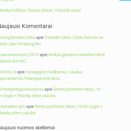
etelių bokštas, Dusios ežeras. Užpuolė uodai
Naujausi Komentarai
GregSanders-m8w
apie
Trailside Cabin: Cabin Rentals on
ack Lake Pittsburg NH
awomansstory.2019
apie
Atokūs glampos nameliai netoli
almon Arm BC
Rentu_lt
apie
Vanagupės Dvelksmas | Jaukus
partamentas Palangoje prie jūros
PaslaptingasAnonimas
apie
Šeirės pažintinis takas | 10
m žygis + Platelių ežero vaizdai
Geraldas-g4c
apie
Šeirės pažintinis takas | 10 km žygis +
latelių ežero vaizdai
aujausi nuomos skelbimai