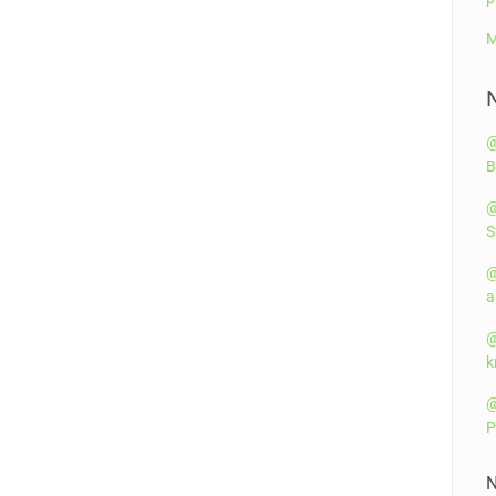
M
@
B
@
S
@
a
@
k
@
P
N