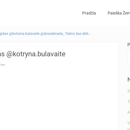
Pradžia
Paieška Žem
gidas @kotryna.bulavaite @dovydenaite_ Tiems, kas dirb…
P
s @kotryna.bulavaite
b…
N
S
T
A
V
p