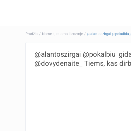
Pradžia
Namelių nuoma Lietuvoje
@alantoszirgai @pokalbiu_
@alantoszirgai @pokalbiu_gida
@dovydenaite_ Tiems, kas dir