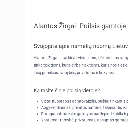
Alantos Žirgai: Poilsis gamtoje 
Svajojate apie namelių nuomą Lietuv
Alantos Žirgai – tai ideali vieta jums, ieškantiems ram
tinka tiek tiems, kurie dirba, tiek tiems, kurie nori ties
jūsų poreikius: ramybės, privatumo ir kokybės.
Ką rasite šioje poilsio vietoje?
Vieta:
nuostabus gamtovaizdis, puikiai tinkantis p
Apgyvendinimas:
privatus namelis, talpinantis i
Patogumai:
turėsite galimybę pasilepinti kubilu ir p
Ypatumai:
ramybė, privatumas, apsuptas gamtos