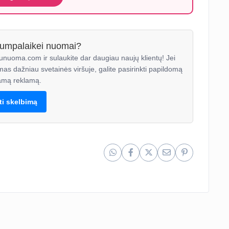
trumpalaikei nuomai?
unuoma.com ir sulaukite dar daugiau naujų klientų! Jei
mas dažniau svetainės viršuje, galite pasirinkti papildomą
mą reklamą.
lti skelbimą