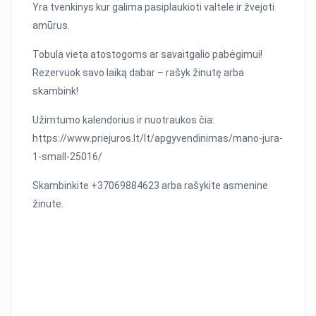
Yra tvenkinys kur galima pasiplaukioti valtele ir žvejoti
amūrus.
Tobula vieta atostogoms ar savaitgalio pabėgimui!
Rezervuok savo laiką dabar – rašyk žinutę arba
skambink!
Užimtumo kalendorius ir nuotraukos čia:
https://www.priejuros.lt/lt/apgyvendinimas/mano-jura-
1-small-25016/
Skambinkite +37069884623 arba rašykite asmenine
žinute.