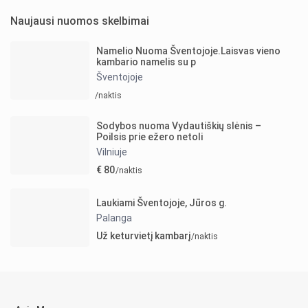
Naujausi nuomos skelbimai
Namelio Nuoma Šventojoje.Laisvas vieno
kambario namelis su p
Šventojoje
/naktis
Sodybos nuoma Vydautiškių slėnis –
Poilsis prie ežero netoli
Vilniuje
€ 80
/naktis
Laukiami Šventojoje, Jūros g.
Palanga
Už keturvietį kambarį
/naktis