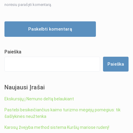
norėsiu parašyti komentarą.
Paieška
Paieška
Naujausi Įrašai
Ekskursijų į Nemuno deltą belaukiant
Pastebi besikeičiančius kaimo turizmo mėgėjų pomėgius: tik
šašlykinės neužtenka
Karosų žvejyba method sistema Kuršių mariose rudenį!