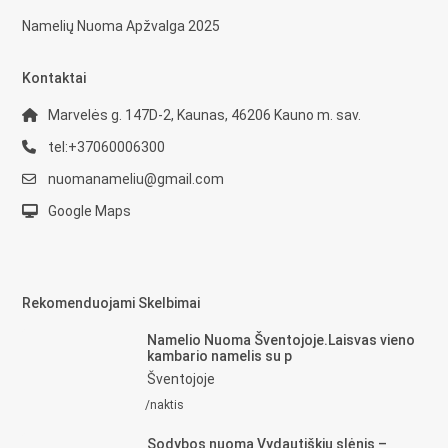
Namelių Nuoma Apžvalga 2025
Kontaktai
Marvelės g. 147D-2, Kaunas, 46206 Kauno m. sav.
tel:+37060006300
nuomanameliu@gmail.com
Google Maps
Rekomenduojami Skelbimai
Namelio Nuoma Šventojoje.Laisvas vieno
kambario namelis su p
Šventojoje
/naktis
Sodybos nuoma Vydautiškių slėnis –