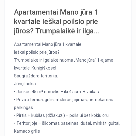
Apartamentai Mano jūra 1
kvartale Ieškai poilsio prie
jūros? Trumpalaikė ir ilga…
Apartamentai Mano jūra 1 kvartale
Ieškai poilsio prie jūros?
Trumpalaikė ir ilgalaikė nuoma „Mano jūra“ 1-ajame
kvartale, Kunigiškėse!
Saugi uždara teritorija.
Jūsų laukia:
• Jaukus 45 m² namelis – iki 4 asm. + vaikas
• Privati terasa, grilis, atskiras įėjimas, nemokamas
parkingas
• Pirtis + kubilas (džiakuzi) – poilsiui bet kokiu oru!
• Teritorijoje – šildomas baseinas, dušai, minkšti gultai,
Kamado grilis