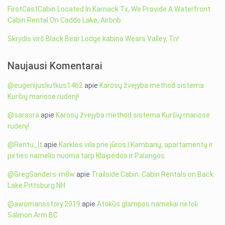
FirstCastCabin Located In Karnack Tx, We Provide A Waterfront
Cabin Rental On Caddo Lake, Airbnb
Skrydis virš Black Bear Lodge kabino Wears Valley, Tn!
Naujausi Komentarai
@eugenijusliutkus1462
apie
Karosų žvejyba method sistema
Kuršių mariose rudenį!
@sarasra
apie
Karosų žvejyba method sistema Kuršių mariose
rudenį!
@Rentu_lt
apie
Karklės vila prie jūros | Kambarių, apartamentų ir
pirties namelio nuoma tarp Klaipėdos ir Palangos
@GregSanders-m8w
apie
Trailside Cabin: Cabin Rentals on Back
Lake Pittsburg NH
@awomansstory.2019
apie
Atokūs glampos nameliai netoli
Salmon Arm BC