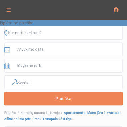
Išplėstinė paieška
Svečiai
Pradžia
Namelių nuoma Lietuvoje
Apartamentai Mano jūra 1 kvartale I
eškai poilsio prie jūros? Trumpalaikė ir ilga…