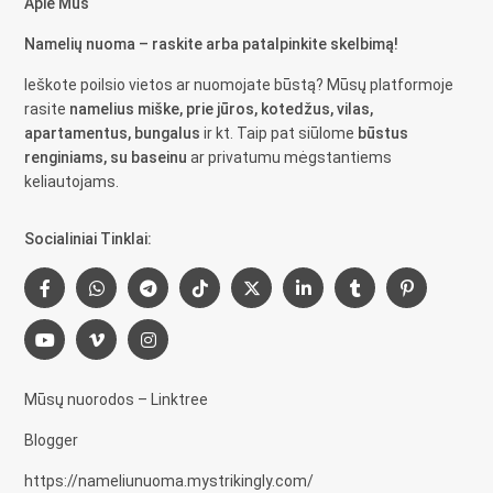
Apie Mus
Namelių nuoma – raskite arba patalpinkite skelbimą!
Ieškote poilsio vietos ar nuomojate būstą? Mūsų platformoje
rasite
namelius miške, prie jūros, kotedžus, vilas,
apartamentus, bungalus
ir kt. Taip pat siūlome
būstus
renginiams, su baseinu
ar privatumu mėgstantiems
keliautojams.
Socialiniai Tinklai:
Mūsų nuorodos – Linktree
Blogger
https://nameliunuoma.mystrikingly.com/