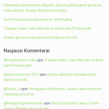
Dalinamės pirmosiomis idėjomis, kas čia galėtų gimti geriausio
mūsų akimis. #sodas #lietuva #statyba
Su Finn burlaiviu Kuršių mariose. #finnsailing
Trailside Cabin: Cabin Rentals on Back Lake Pittsburg NH
Atokūs glampos nameliai netoli Salmon Arm BC
Naujausi Komentarai
@GregSanders-m8w
apie
Trailside Cabin: Cabin Rentals on Back
Lake Pittsburg NH
@awomansstory.2019
apie
Atokūs glampos nameliai netoli
Salmon Arm BC
@Rentu_lt
apie
Vanagupės Dvelksmas | Jaukus apartamentas
Palangoje prie jūros
@PaslaptingasAnonimas
apie
Šeirės pažintinis takas | 10 km
žygis + Platelių ežero vaizdai