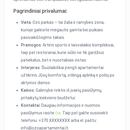
Pagrindiniai privalumai:
Vieta
: Ozo parkas – tai žalia ir ramybės zona,
kurioje galėsite mėgautis gamta bei puikiais
pasivaikščiojimo takais.
Pramogos
: Artimi sporto ir laisvalaikio kompleksai,
taip pat restoranai, kurie siūlo ne tik gardžius
patiekalus, bet ir nuostabias vistas.
Interjeras
: Šiuolaikiškai įrengti apartamentai
užtikrins Jūsų komfortą, stilingą aplinką ir poilsį po
aktyvios dienos.
Kainos
: Galimybė rinktis iš įvairių pasiūlymų,
pritaikytų kiekvieno biudžetui.
Kontaktai
: Daugiau informacijos ir nuomos
pasiūlymus rasite
čia
. Taip pat galite susisiekti
telefonu: +370 XXXXXXXX arba el. paštu:
info@ozoapartamentai.lt.