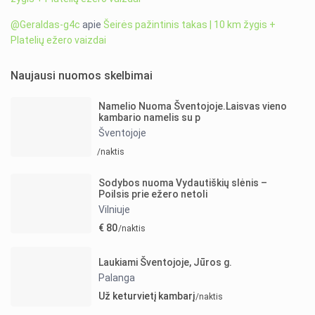
@Geraldas-g4c
apie
Šeirės pažintinis takas | 10 km žygis +
Platelių ežero vaizdai
Naujausi nuomos skelbimai
Namelio Nuoma Šventojoje.Laisvas vieno
kambario namelis su p
Šventojoje
/naktis
Sodybos nuoma Vydautiškių slėnis –
Poilsis prie ežero netoli
Vilniuje
€ 80
/naktis
Laukiami Šventojoje, Jūros g.
Palanga
Už keturvietį kambarį
/naktis