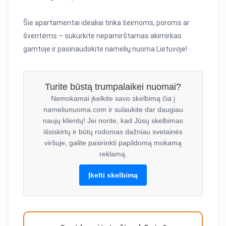
Šie apartamentai idealiai tinka šeimoms, poroms ar
šventėms – sukurkite nepamirštamas akimirkas
gamtoje ir pasinaudokite namelių nuoma Lietuvoje!
Turite būstą trumpalaikei nuomai?
Nemokamai įkelkite savo skelbimą čia į
nameliunuoma.com ir sulaukite dar daugiau
naujų klientų! Jei norite, kad Jūsų skelbimas
išsiskirtų ir būtų rodomas dažniau svetainės
viršuje, galite pasirinkti papildomą mokamą
reklamą.
Įkelti skelbimą