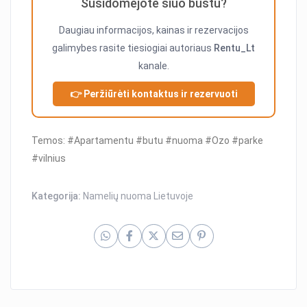
Susidomėjote šiuo būstu?
Daugiau informacijos, kainas ir rezervacijos
galimybes rasite tiesiogiai autoriaus
Rentu_Lt
kanale.
👉 Peržiūrėti kontaktus ir rezervuoti
Temos: #Apartamentu #butu #nuoma #Ozo #parke
#vilnius
Kategorija:
Namelių nuoma Lietuvoje