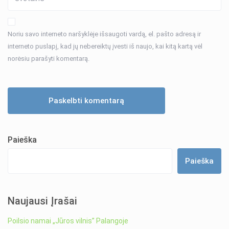
Noriu savo interneto naršyklėje išsaugoti vardą, el. pašto adresą ir
interneto puslapį, kad jų nebereiktų įvesti iš naujo, kai kitą kartą vėl
norėsiu parašyti komentarą.
Paieška
Paieška
Naujausi Įrašai
Poilsio namai „Jūros vilnis” Palangoje