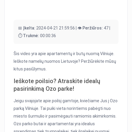
📅 Įkelta:
2024-04-21 21:59:56 |
👁️ Peržiūros:
47 |
⏱️ Trukmė:
00:00:36
Šis video yra apie apartamentų ir butų nuomą Vilniuje.
Ieškote namelių nuomos Lietuvoje? Peržiūrėkite mūsų
kitus pasiūlymus.
Ieškote poilsio? Atraskite idealų
pasirinkimą Ozo parke!
Jeigu svajojate apie poilsį gamtoje, kviečiame Jus į Ozo
parką Vilniuje. Tai puiki vieta norintiems pabėgti nuo
miesto šurmulio ir pasimėgauti ramiomis akimirkomis.
Ozo parko butai ir apartamentai yra idealus
sprendimas tiek trumpalaikei, tiek ilgalaikei nuomai.