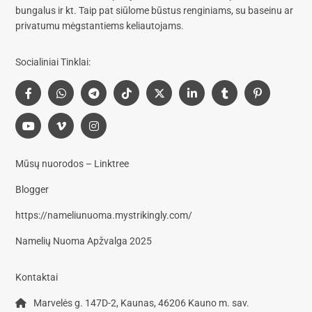
bungalus
ir kt. Taip pat siūlome
būstus renginiams, su baseinu
ar
privatumu mėgstantiems keliautojams.
Socialiniai Tinklai:
Mūsų nuorodos – Linktree
Blogger
https://nameliunuoma.mystrikingly.com/
Namelių Nuoma Apžvalga 2025
Kontaktai
Marvelės g. 147D-2, Kaunas, 46206 Kauno m. sav.