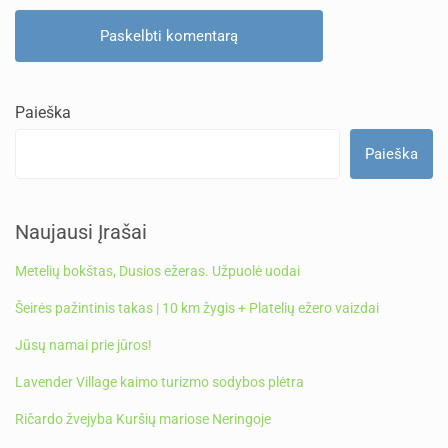
Paieška
Paieška
Naujausi Įrašai
Metelių bokštas, Dusios ežeras. Užpuolė uodai
Šeirės pažintinis takas | 10 km žygis + Platelių ežero vaizdai
Jūsų namai prie jūros!
Lavender Village kaimo turizmo sodybos plėtra
Ričardo žvejyba Kuršių mariose Neringoje