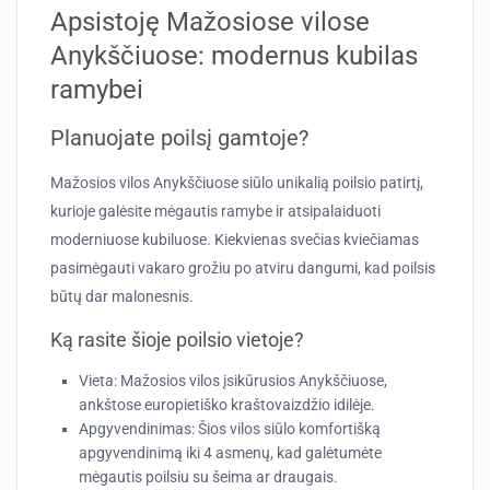
Apsistoję Mažosiose vilose
Anykščiuose: modernus kubilas
ramybei
Planuojate poilsį gamtoje?
Mažosios vilos Anykščiuose siūlo unikalią poilsio patirtį,
kurioje galėsite mėgautis ramybe ir atsipalaiduoti
moderniuose kubiluose. Kiekvienas svečias kviečiamas
pasimėgauti vakaro grožiu po atviru dangumi, kad poilsis
būtų dar malonesnis.
Ką rasite šioje poilsio vietoje?
Vieta:
Mažosios vilos įsikūrusios Anykščiuose,
ankštose europietiško kraštovaizdžio idilėje.
Apgyvendinimas:
Šios vilos siūlo komfortišką
apgyvendinimą iki 4 asmenų, kad galėtumėte
mėgautis poilsiu su šeima ar draugais.