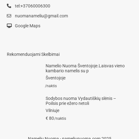
tel:+37060006300
nuomanameliu@gmail.com
Google Maps
Rekomenduojami Skelbimai
Namelio Nuoma Šventojoje.Laisvas vieno
kambario namelis su p
Šventojoje
/naktis
Sodybos nuoma Vydautiškių slėnis –
Poilsis prie ežero netoli
Vilniuje
€ 80
/naktis
Namelių Nuoma - nameliunuoma.com 2025