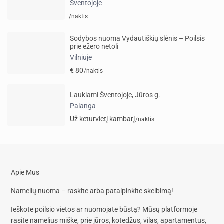
Šventojoje
/naktis
Sodybos nuoma Vydautiškių slėnis – Poilsis
prie ežero netoli
Vilniuje
€ 80
/naktis
Laukiami Šventojoje, Jūros g.
Palanga
Už keturvietį kambarį
/naktis
Apie Mus
Namelių nuoma – raskite arba patalpinkite skelbimą!
Ieškote poilsio vietos ar nuomojate būstą? Mūsų platformoje
rasite
namelius miške, prie jūros, kotedžus, vilas, apartamentus,