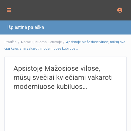
Išplėstinė paieška
Pradžia
Namelių nuoma Lietuvoje
Apsistoję Mažosiose vilose, mūsų sve
čiai kviečiami vakaroti moderniuose kubiluos…
Apsistoję Mažosiose vilose,
mūsų svečiai kviečiami vakaroti
moderniuose kubiluos…