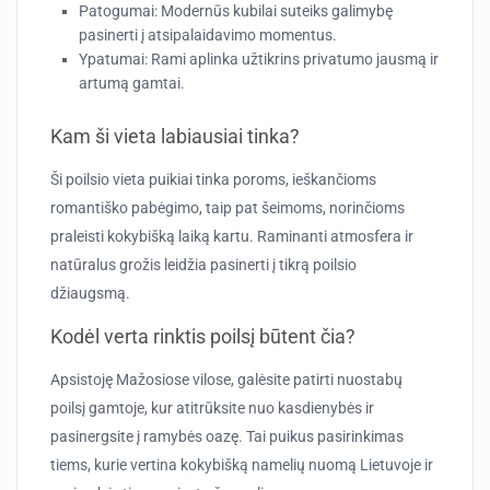
Patogumai:
Modernūs kubilai suteiks galimybę
pasinerti į atsipalaidavimo momentus.
Ypatumai:
Rami aplinka užtikrins privatumo jausmą ir
artumą gamtai.
Kam ši vieta labiausiai tinka?
Ši poilsio vieta puikiai tinka poroms, ieškančioms
romantiško pabėgimo, taip pat šeimoms, norinčioms
praleisti kokybišką laiką kartu. Raminanti atmosfera ir
natūralus grožis leidžia pasinerti į tikrą poilsio
džiaugsmą.
Kodėl verta rinktis poilsį būtent čia?
Apsistoję Mažosiose vilose, galėsite patirti nuostabų
poilsį gamtoje, kur atitrūksite nuo kasdienybės ir
pasinergsite į ramybės oazę. Tai puikus pasirinkimas
tiems, kurie vertina kokybišką namelių nuomą Lietuvoje ir