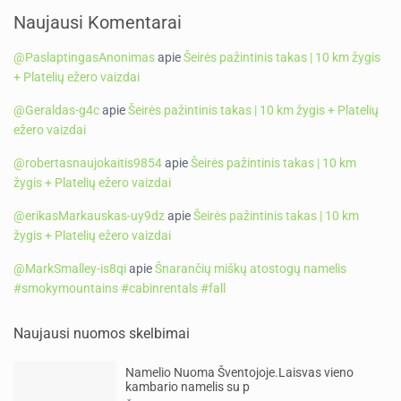
Naujausi Komentarai
@PaslaptingasAnonimas
apie
Šeirės pažintinis takas | 10 km žygis
+ Platelių ežero vaizdai
@Geraldas-g4c
apie
Šeirės pažintinis takas | 10 km žygis + Platelių
ežero vaizdai
@robertasnaujokaitis9854
apie
Šeirės pažintinis takas | 10 km
žygis + Platelių ežero vaizdai
@erikasMarkauskas-uy9dz
apie
Šeirės pažintinis takas | 10 km
žygis + Platelių ežero vaizdai
@MarkSmalley-is8qi
apie
Šnarančių miškų atostogų namelis
#smokymountains #cabinrentals #fall
Naujausi nuomos skelbimai
Namelio Nuoma Šventojoje.Laisvas vieno
kambario namelis su p