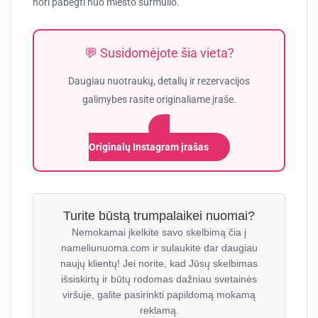
nori pabėgti nuo miesto šurmulio.
💬 Susidomėjote šia vieta?
Daugiau nuotraukų, detalių ir rezervacijos
galimybes rasite originaliame įraše.
Originalų Instagram įrašas
Turite būstą trumpalaikei nuomai?
Nemokamai įkelkite savo skelbimą čia į
nameliunuoma.com ir sulaukite dar daugiau
naujų klientų! Jei norite, kad Jūsų skelbimas
išsiskirtų ir būtų rodomas dažniau svetainės
viršuje, galite pasirinkti papildomą mokamą
reklamą.