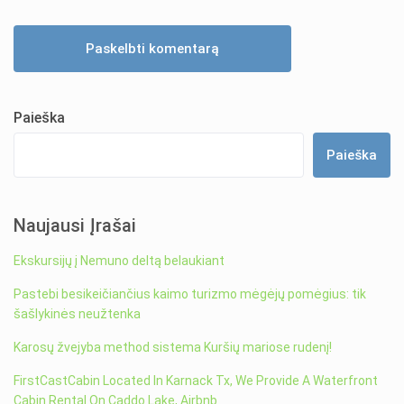
Paieška
Paieška
Naujausi Įrašai
Ekskursijų į Nemuno deltą belaukiant
Pastebi besikeičiančius kaimo turizmo mėgėjų pomėgius: tik
šašlykinės neužtenka
Karosų žvejyba method sistema Kuršių mariose rudenį!
FirstCastCabin Located In Karnack Tx, We Provide A Waterfront
Cabin Rental On Caddo Lake, Airbnb