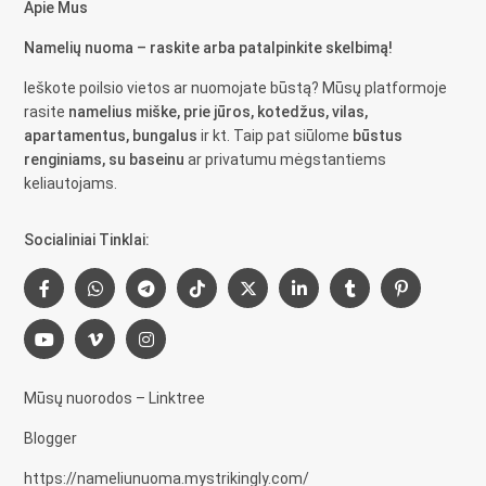
Apie Mus
Namelių nuoma – raskite arba patalpinkite skelbimą!
Ieškote poilsio vietos ar nuomojate būstą? Mūsų platformoje
rasite
namelius miške, prie jūros, kotedžus, vilas,
apartamentus, bungalus
ir kt. Taip pat siūlome
būstus
renginiams, su baseinu
ar privatumu mėgstantiems
keliautojams.
Socialiniai Tinklai:
Mūsų nuorodos – Linktree
Blogger
https://nameliunuoma.mystrikingly.com/