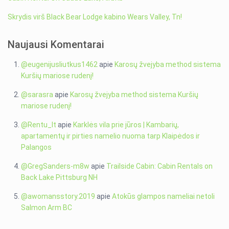
Skrydis virš Black Bear Lodge kabino Wears Valley, Tn!
Naujausi Komentarai
@eugenijusliutkus1462
apie
Karosų žvejyba method sistema
Kuršių mariose rudenį!
@sarasra
apie
Karosų žvejyba method sistema Kuršių
mariose rudenį!
@Rentu_lt
apie
Karklės vila prie jūros | Kambarių,
apartamentų ir pirties namelio nuoma tarp Klaipėdos ir
Palangos
@GregSanders-m8w
apie
Trailside Cabin: Cabin Rentals on
Back Lake Pittsburg NH
@awomansstory.2019
apie
Atokūs glampos nameliai netoli
Salmon Arm BC