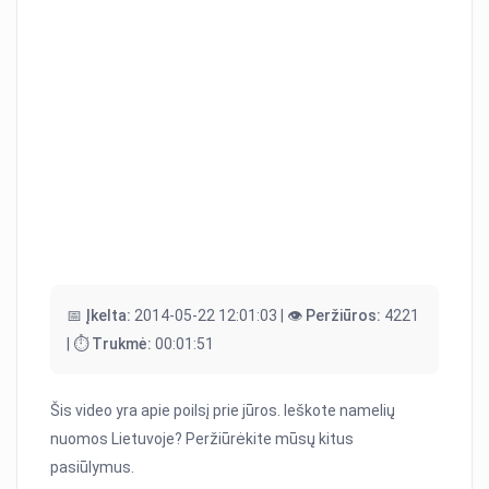
📅 Įkelta:
2014-05-22 12:01:03 |
👁️ Peržiūros:
4221
|
⏱️ Trukmė:
00:01:51
Šis video yra apie poilsį prie jūros. Ieškote namelių
nuomos Lietuvoje? Peržiūrėkite mūsų kitus
pasiūlymus.