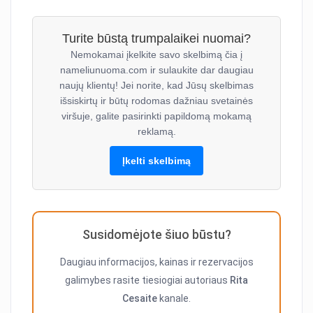
Turite būstą trumpalaikei nuomai?
Nemokamai įkelkite savo skelbimą čia į
nameliunuoma.com ir sulaukite dar daugiau
naujų klientų! Jei norite, kad Jūsų skelbimas
išsiskirtų ir būtų rodomas dažniau svetainės
viršuje, galite pasirinkti papildomą mokamą
reklamą.
Įkelti skelbimą
Susidomėjote šiuo būstu?
Daugiau informacijos, kainas ir rezervacijos
galimybes rasite tiesiogiai autoriaus
Rita
Cesaite
kanale.