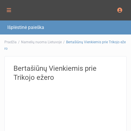
Išplėstinė paieška
Pradžia
Namelių nuoma Lietuvoje
Bertašiūnų Vienkiemis prie Trikojo eže
ro
Bertašiūnų Vienkiemis prie
Trikojo ežero