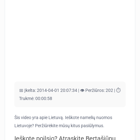
📅 Įkelta:
2014-04-01 20:07:34 |
👁️ Peržiūros:
202 |
⏱️
Trukmė:
00:00:58
Šis video yra apie Lietuvą. Ieškote namelių nuomos
Lietuvoje? Peržiūrėkite mūsų kitus pasiūlymus.
Ieškote poilsio? Atraskite Bertašiūnų