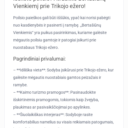
Vienkiemį prie Trikojo ežero!
Poilsio paieškos gali būti iššūkis, ypač kai norisi pabėgti
nuo kasdienybės ir pasinerti į ramybę. „Bertašiūnų
Vienkiemis“ yra puikus pasirinkimas, kuriame galėsite
mėgautis poilsiu gamtoje ir patogiai įsikurti prie
nuostabaus Trikojo ežero.
Pagrindiniai privalumai:
– **Idiliška vieta**: Sodyba įsikūrusi prie Trikojo ežero, kur
galėsite mėgautis nuostabiais gamtos peizažais ir
ramybe.
– **Kaimo turizmo pramogos**: Pasinaudokite
išskirtinėmis pramogomis, tokiomis kaip žvejyba,
plaukimas ar pasivaikščiojimai po apylinkes.
– **Šiuolaikiškas interjeras**: Sodyboje rasite
komfortabilius namelius su visais reikiamais patogumais,