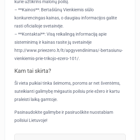
kurie užtikrins malonų poilsį.
– **Kainos**: Bertašiūnų Vienkiemis siūlo
konkurencingas kainas, o daugiau informacijos galite
rasti oficialioje svetainėje.
– **Kontaktai**: Visą reikalingą informaciją apie
sisteminimą ir kainas rasite jų svetainėje
http://www.prieezero.lt/lt/apgyvendinimas/-bertasiunu-
vienkiemis-prie-trikojo-ezero-101/.
Kam tai skirta?
Ši vieta puikiai tinka šeimoms, poroms ar net šventėms,
suteikianti galimybę mėgautis poilsiu prie ežero ir kartu
praleisti laiką gamtoje.
Pasinaudokite galimybe ir pasiruoškite nuostabiam
poilsiui Lietuvoje!