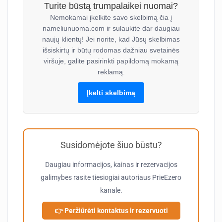
Turite būstą trumpalaikei nuomai?
Nemokamai įkelkite savo skelbimą čia į
nameliunuoma.com ir sulaukite dar daugiau
naujų klientų! Jei norite, kad Jūsų skelbimas
išsiskirtų ir būtų rodomas dažniau svetainės
viršuje, galite pasirinkti papildomą mokamą
reklamą.
Įkelti skelbimą
Susidomėjote šiuo būstu?
Daugiau informacijos, kainas ir rezervacijos
galimybes rasite tiesiogiai autoriaus
PrieEzero
kanale.
👉 Peržiūrėti kontaktus ir rezervuoti