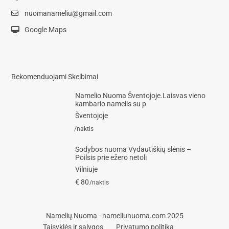
nuomanameliu@gmail.com
Google Maps
Rekomenduojami Skelbimai
Namelio Nuoma Šventojoje.Laisvas vieno
kambario namelis su p
Šventojoje
/naktis
Sodybos nuoma Vydautiškių slėnis –
Poilsis prie ežero netoli
Vilniuje
€ 80
/naktis
Namelių Nuoma - nameliunuoma.com 2025
Taisyklės ir sąlygos
Privatumo politika