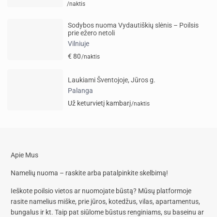
/naktis
Sodybos nuoma Vydautiškių slėnis – Poilsis
prie ežero netoli
Vilniuje
€ 80
/naktis
Laukiami Šventojoje, Jūros g.
Palanga
Už keturvietį kambarį
/naktis
Apie Mus
Namelių nuoma – raskite arba patalpinkite skelbimą!
Ieškote poilsio vietos ar nuomojate būstą? Mūsų platformoje
rasite
namelius miške, prie jūros, kotedžus, vilas, apartamentus,
bungalus
ir kt. Taip pat siūlome
būstus renginiams, su baseinu
ar