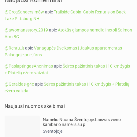
Naujausi Komentarai
@GregSanders-m8w
apie
Trailside Cabin: Cabin Rentals on Back
Lake Pittsburg NH
@awomansstory.2019
apie
Atokūs glampos nameliai netoli Salmon
Arm BC
@Rentu_lt
apie
Vanagupės Dvelksmas | Jaukus apartamentas
Palangoje prie jūros
@PaslaptingasAnonimas
apie
Šeirės pažintinis takas | 10 km žygis
+ Platelių ežero vaizdai
@Geraldas-g4c
apie
Šeirės pažintinis takas | 10 km žygis + Platelių
ežero vaizdai
Naujausi nuomos skelbimai
Namelio Nuoma Šventojoje.Laisvas vieno
kambario namelis su p
Šventojoje