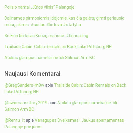
Poilsio namai „Jūros vilnis” Palangoje
Dalinamės pirmosiomis idėjomis, kas čia galėtų gimti geriausio
mūsų akimis. #sodas #lietuva #statyba
Su Finn burlaiviu Kuršių mariose. #finnsailing
Trailside Cabin: Cabin Rentals on Back Lake Pittsburg NH
Atokūs glampos nameliai netoli Salmon Arm BC
Naujausi Komentarai
@GregSanders-m8w
apie
Trailside Cabin: Cabin Rentals on Back
Lake Pittsburg NH
@awomansstory.2019
apie
Atokūs glampos nameliai netoli
Salmon Arm BC
@Rentu_lt
apie
Vanagupės Dvelksmas | Jaukus apartamentas
Palangoje prie jūros