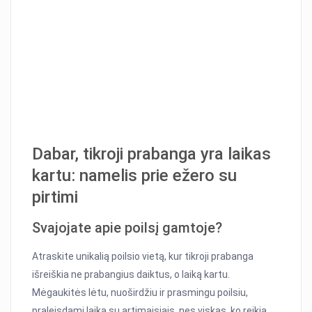
Dabar, tikroji prabanga yra laikas
kartu: namelis prie ežero su
pirtimi
Svajojate apie poilsį gamtoje?
Atraskite unikalią poilsio vietą, kur tikroji prabanga
išreiškia ne prabangius daiktus, o laiką kartu.
Mėgaukitės lėtu, nuoširdžiu ir prasmingu poilsiu,
praleisdami laiką su artimaisiais, nes viskas, ko reikia,