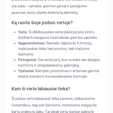
yra šalia – ramybė, gamtos garsai ir patogumo
jausmas, kuris užpildo kiekvieną akimirką.
Ką rasite šioje poilsio vietoje?
Vieta:
Ši idiliška poilsio vieta įsikūrusi prie ežero,
leidžianti mėgautis nuostabiais gamtos vaizdais.
Apgyvendinimas:
Namelis talpina iki 4 žmonių,
todėl puikiai tinka tiek poroms, tiek mažoms
šeimoms.
Patogumai:
Čia rasite pirtį, kuri suteiks dar daugiau
komforto ir atsipalaidavimo galimybių.
Ypatumai:
Ramybė, privatumas ir artumas gamtai
leidžia atsiriboti nuo kasdienybės šurmulio.
Kam ši vieta labiausiai tinka?
Ši poilsio vieta labiausiai tinka poroms, ieškančioms
romantikos, taip pat šeimoms, norinčioms mėgautis
kartu praleistu laiku. Tai ideali vieta, kurioje galėsite