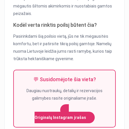
mėgautis šiltomis akimirkomis ir nuostabiais gamtos
peizažais.
Kodėl verta rinktis poilsį būtent čia?
Pasirinkdami šią poilsio vietą, jūs ne tik mėgausitės
komfortu, bet ir patirsite tikrą poilsį gamtoje. Namelių
nuoma Lietuvoje leidžia jums rasti ramybę, kurios taip
trūksta hektaniškame gyvenime.
💬 Susidomėjote šia vieta?
Daugiau nuotraukų, detalių ir rezervacijos
galimybes rasite originaliame įraše.
Originalų Instagram įrašas