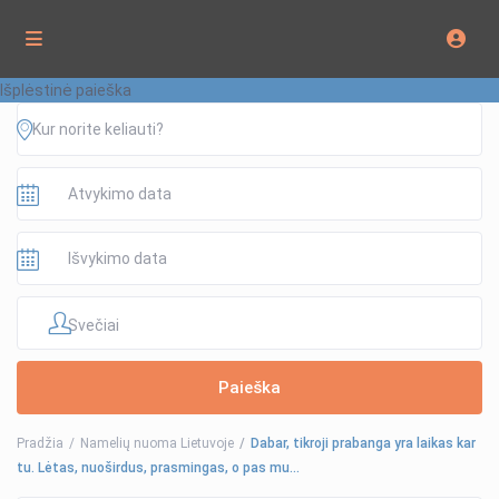
Išplėstinė paieška
Svečiai
Pradžia
Namelių nuoma Lietuvoje
Dabar, tikroji prabanga yra laikas kar
tu. Lėtas, nuoširdus, prasmingas, o pas mu…