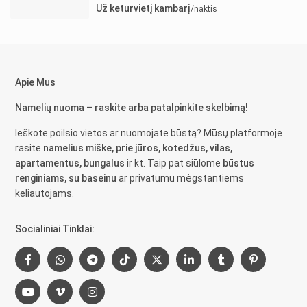
Už keturvietį kambarį
/naktis
Apie Mus
Namelių nuoma – raskite arba patalpinkite skelbimą!
Ieškote poilsio vietos ar nuomojate būstą? Mūsų platformoje
rasite
namelius miške, prie jūros, kotedžus, vilas,
apartamentus, bungalus
ir kt. Taip pat siūlome
būstus
renginiams, su baseinu
ar privatumu mėgstantiems
keliautojams.
Socialiniai Tinklai: