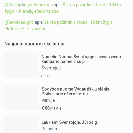
@PaslaptingasAnonimas
apie
Šeirės pažintinis takas | 10 km
žygis + Platelių ežero vaizdai
@Geraldas-g4c
apie
Šeirės pažintinis takas | 10 km žygis +
Platelių ežero vaizdai
Naujausi nuomos skelbimai
Namelio Nuoma Šventojoje.Laisvas vieno
kambario namelis su p
Šventojoje
/naktis
Sodybos nuoma Vydautiškių slėnis –
Poilsis prie ežero netoli
Vilniuje
€ 80
/naktis
Laukiami Šventojoje, Jūros g.
Palanga