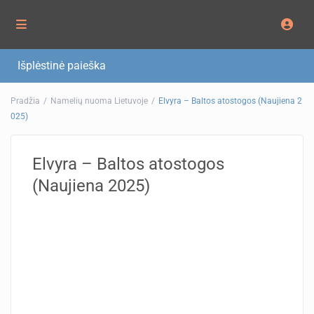
Išplėstinė paieška
Pradžia
Namelių nuoma Lietuvoje
Elvyra – Baltos atostogos (Naujiena 2
025)
Elvyra – Baltos atostogos
(Naujiena 2025)