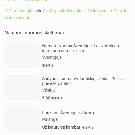
@Geraldas-g4c
apie
Šeirės pažintinis takas | 10 km žygis + Platelių
ežero vaizdai
Naujausi nuomos skelbimai
Namelio Nuoma Šventojoje.Laisvas vieno
kambario namelis su p
Šventojoje
/naktis
Sodybos nuoma Vydautiškių slėnis – Poilsis
prie ežero netoli
Vilniuje
€ 80
/naktis
Laukiami Šventojoje, Jūros g.
Palanga
Už keturvietį kambarį
/naktis