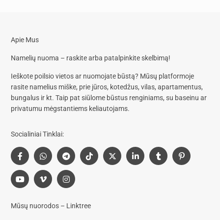
Apie Mus
Namelių nuoma – raskite arba patalpinkite skelbimą!
Ieškote poilsio vietos ar nuomojate būstą? Mūsų platformoje
rasite
namelius miške, prie jūros, kotedžus, vilas, apartamentus,
bungalus
ir kt. Taip pat siūlome
būstus renginiams, su baseinu
ar
privatumu mėgstantiems keliautojams.
Socialiniai Tinklai:
Mūsų nuorodos – Linktree