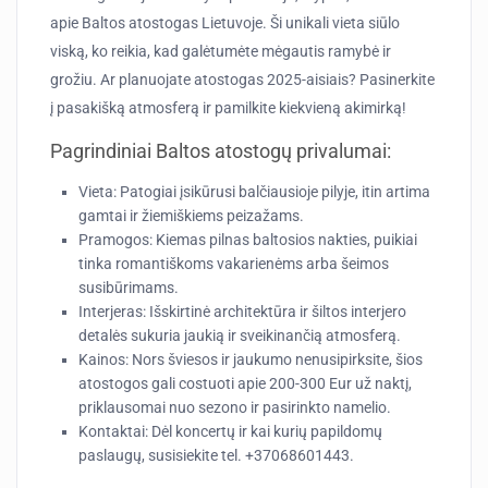
apie Baltos atostogas Lietuvoje. Ši unikali vieta siūlo
viską, ko reikia, kad galėtumėte mėgautis ramybė ir
grožiu. Ar planuojate atostogas 2025-aisiais? Pasinerkite
į pasakišką atmosferą ir pamilkite kiekvieną akimirką!
Pagrindiniai Baltos atostogų privalumai:
Vieta:
Patogiai įsikūrusi balčiausioje pilyje, itin artima
gamtai ir žiemiškiems peizažams.
Pramogos:
Kiemas pilnas baltosios nakties, puikiai
tinka romantiškoms vakarienėms arba šeimos
susibūrimams.
Interjeras:
Išskirtinė architektūra ir šiltos interjero
detalės sukuria jaukią ir sveikinančią atmosferą.
Kainos:
Nors šviesos ir jaukumo nenusipirksite, šios
atostogos gali costuoti apie 200-300 Eur už naktį,
priklausomai nuo sezono ir pasirinkto namelio.
Kontaktai:
Dėl koncertų ir kai kurių papildomų
paslaugų, susisiekite tel. +37068601443.