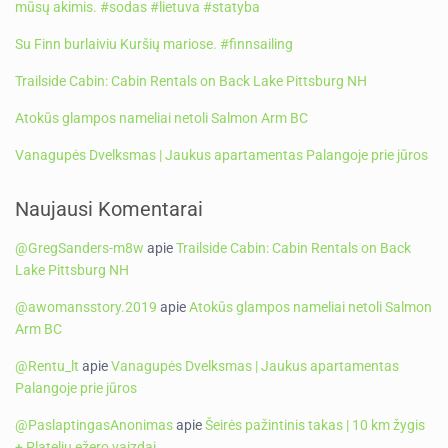
mūsų akimis. #sodas #lietuva #statyba
Su Finn burlaiviu Kuršių mariose. #finnsailing
Trailside Cabin: Cabin Rentals on Back Lake Pittsburg NH
Atokūs glampos nameliai netoli Salmon Arm BC
Vanagupės Dvelksmas | Jaukus apartamentas Palangoje prie jūros
Naujausi Komentarai
@GregSanders-m8w
apie
Trailside Cabin: Cabin Rentals on Back
Lake Pittsburg NH
@awomansstory.2019
apie
Atokūs glampos nameliai netoli Salmon
Arm BC
@Rentu_lt
apie
Vanagupės Dvelksmas | Jaukus apartamentas
Palangoje prie jūros
@PaslaptingasAnonimas
apie
Šeirės pažintinis takas | 10 km žygis
+ Platelių ežero vaizdai