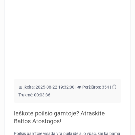
📅 Įkelta:
2025-08-22 19:32:00 |
👁️ Peržiūros:
354 |
⏱️
Trukmė:
00:03:36
Ieškote poilsio gamtoje? Atraskite
Baltos Atostogos!
Poilsis gamtoje visada yra puiki idėja, o ypač, kai kalbama