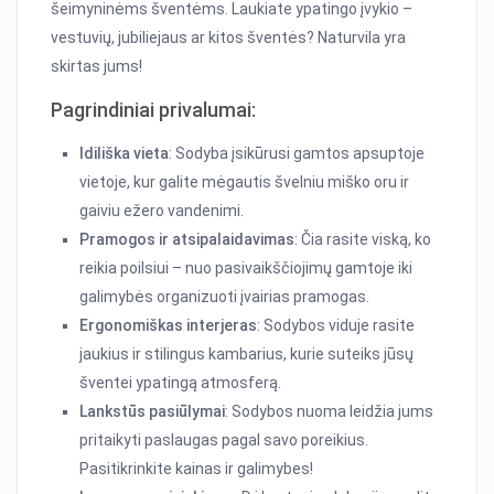
šeimyninėms šventėms. Laukiate ypatingo įvykio –
vestuvių, jubiliejaus ar kitos šventės? Naturvila yra
skirtas jums!
Pagrindiniai privalumai:
Idiliška vieta
: Sodyba įsikūrusi gamtos apsuptoje
vietoje, kur galite mėgautis švelniu miško oru ir
gaiviu ežero vandenimi.
Pramogos ir atsipalaidavimas
: Čia rasite viską, ko
reikia poilsiui – nuo pasivaikščiojimų gamtoje iki
galimybės organizuoti įvairias pramogas.
Ergonomiškas interjeras
: Sodybos viduje rasite
jaukius ir stilingus kambarius, kurie suteiks jūsų
šventei ypatingą atmosferą.
Lankstūs pasiūlymai
: Sodybos nuoma leidžia jums
pritaikyti paslaugas pagal savo poreikius.
Pasitikrinkite kainas ir galimybes!