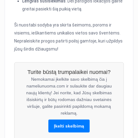
Lengvas susisiekimas
: Dėl patogios lokacijos galite
greitai pasiekti šią puikią vietą.
Ši nuostabi sodyba yra skirta šeimoms, poroms ir
visiems, ieškantiems unikalios vietos savo šventėms.
Nepraleiskite progos patirti poilsį gamtoje, kuri užpildys
jūsų širdis džiaugsmu!
Turite būstą trumpalaikei nuomai?
Nemokamai įkelkite savo skelbimą čia į
nameliunuoma.com ir sulaukite dar daugiau
naujų klientų! Jei norite, kad Jūsų skelbimas
išsiskirtų ir būtų rodomas dažniau svetainės
viršuje, galite pasirinkti papildomą mokamą
reklamą.
Įkelti skelbimą