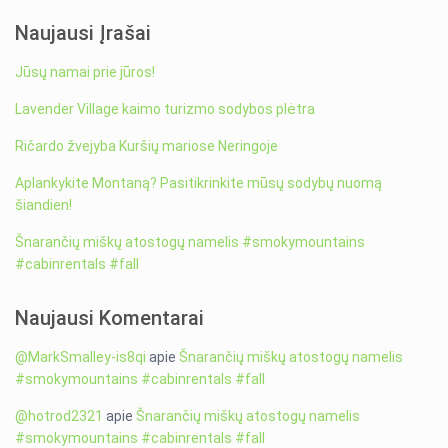
Naujausi Įrašai
Jūsų namai prie jūros!
Lavender Village kaimo turizmo sodybos plėtra
Ričardo žvejyba Kuršių mariose Neringoje
Aplankykite Montaną? Pasitikrinkite mūsų sodybų nuomą
šiandien!
Šnarančių miškų atostogų namelis #smokymountains
#cabinrentals #fall
Naujausi Komentarai
@MarkSmalley-is8qi
apie
Šnarančių miškų atostogų namelis
#smokymountains #cabinrentals #fall
@hotrod2321
apie
Šnarančių miškų atostogų namelis
#smokymountains #cabinrentals #fall