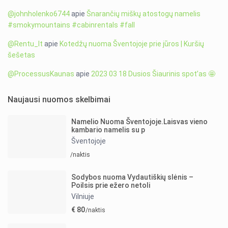
@johnholenko6744
apie
Šnarančių miškų atostogų namelis
#smokymountains #cabinrentals #fall
@Rentu_lt
apie
Kotedžų nuoma Šventojoje prie jūros | Kuršių
šešetas
@ProcessusKaunas
apie
2023 03 18 Dusios Šiaurinis spot’as 🤩
Naujausi nuomos skelbimai
Namelio Nuoma Šventojoje.Laisvas vieno
kambario namelis su p
Šventojoje
/naktis
Sodybos nuoma Vydautiškių slėnis –
Poilsis prie ežero netoli
Vilniuje
€ 80
/naktis