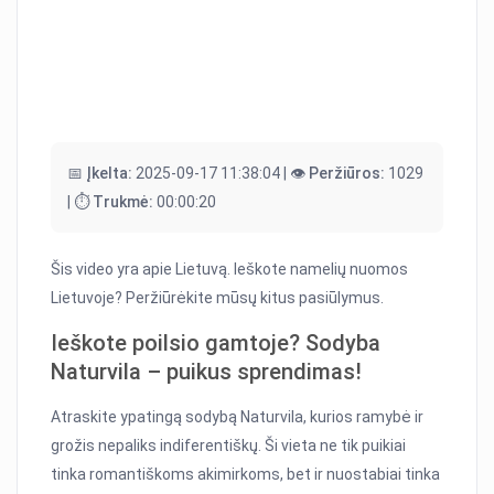
📅 Įkelta:
2025-09-17 11:38:04 |
👁️ Peržiūros:
1029
|
⏱️ Trukmė:
00:00:20
Šis video yra apie Lietuvą. Ieškote namelių nuomos
Lietuvoje? Peržiūrėkite mūsų kitus pasiūlymus.
Ieškote poilsio gamtoje? Sodyba
Naturvila – puikus sprendimas!
Atraskite ypatingą sodybą Naturvila, kurios ramybė ir
grožis nepaliks indiferentiškų. Ši vieta ne tik puikiai
tinka romantiškoms akimirkoms, bet ir nuostabiai tinka