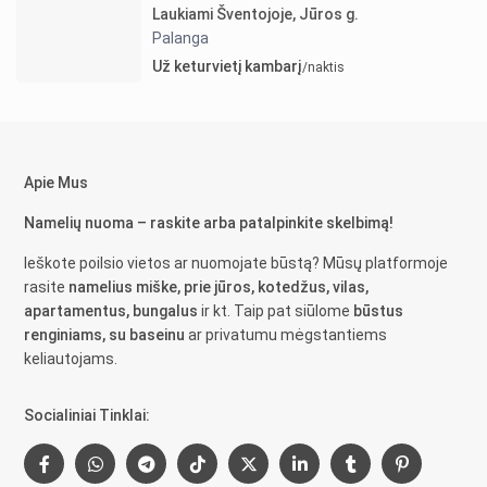
Laukiami Šventojoje, Jūros g.
Palanga
Už keturvietį kambarį
/naktis
Apie Mus
Namelių nuoma – raskite arba patalpinkite skelbimą!
Ieškote poilsio vietos ar nuomojate būstą? Mūsų platformoje
rasite
namelius miške, prie jūros, kotedžus, vilas,
apartamentus, bungalus
ir kt. Taip pat siūlome
būstus
renginiams, su baseinu
ar privatumu mėgstantiems
keliautojams.
Socialiniai Tinklai: