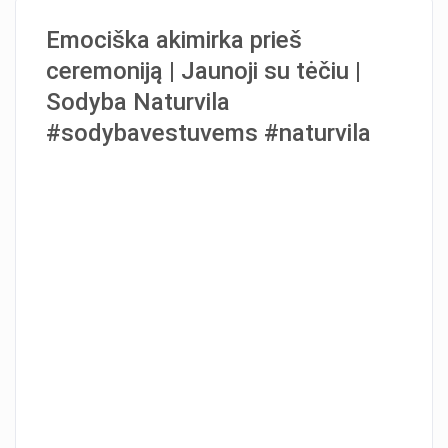
Emociška akimirka prieš
ceremoniją | Jaunoji su tėčiu |
Sodyba Naturvila
#sodybavestuvems #naturvila