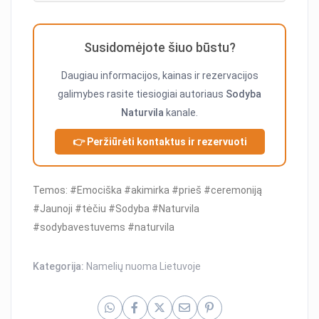
Susidomėjote šiuo būstu?
Daugiau informacijos, kainas ir rezervacijos
galimybes rasite tiesiogiai autoriaus
Sodyba
Naturvila
kanale.
👉 Peržiūrėti kontaktus ir rezervuoti
Temos: #Emociška #akimirka #prieš #ceremoniją
#Jaunoji #tėčiu #Sodyba #Naturvila
#sodybavestuvems #naturvila
Kategorija:
Namelių nuoma Lietuvoje