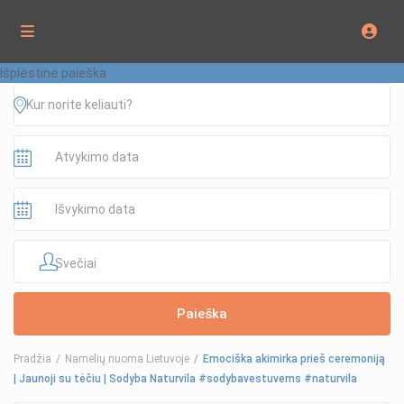
Išplėstinė paieška
Svečiai
Pradžia
Namelių nuoma Lietuvoje
Emociška akimirka prieš ceremoniją
| Jaunoji su tėčiu | Sodyba Naturvila #sodybavestuvems #naturvila