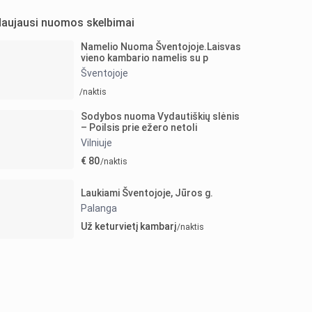
aujausi nuomos skelbimai
Namelio Nuoma Šventojoje.Laisvas
vieno kambario namelis su p
Šventojoje
/naktis
Sodybos nuoma Vydautiškių slėnis
– Poilsis prie ežero netoli
Vilniuje
€ 80
/naktis
Laukiami Šventojoje, Jūros g.
Palanga
Už keturvietį kambarį
/naktis