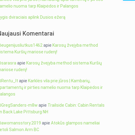
amelio nuoma tarp Klaipėdos ir Palangos
ygis dviraciais aplink Dusios ežerą
Naujausi Komentarai
eugenijusliutkus1462
apie
Karosų žvejyba method
istema Kuršių mariose rudenį!
sarasra
apie
Karosų žvejyba method sistema Kuršių
ariose rudenį!
Rentu_lt
apie
Karklės vila prie jūros | Kambarių,
partamentų ir pirties namelio nuoma tarp Klaipėdos ir
alangos
GregSanders-m8w
apie
Trailside Cabin: Cabin Rentals
n Back Lake Pittsburg NH
awomansstory.2019
apie
Atokūs glampos nameliai
etoli Salmon Arm BC