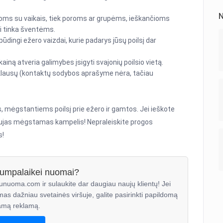
N
eimoms su vaikais, tiek poroms ar grupėms, ieškančioms
iai tinka šventėms.
ūdingi ežero vaizdai, kurie padarys jūsų poilsį dar
ainą atveria galimybes įsigyti svajonių poilsio vietą.
žklausų (kontaktų sodybos aprašyme nėra, tačiau
, mėgstantiems poilsį prie ežero ir gamtos. Jei ieškote
naujas mėgstamas kampelis! Nepraleiskite progos
s!
trumpalaikei nuomai?
unuoma.com ir sulaukite dar daugiau naujų klientų! Jei
mas dažniau svetainės viršuje, galite pasirinkti papildomą
mą reklamą.