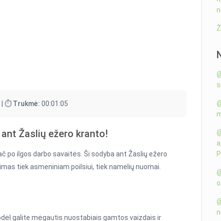
n
Ž
@
s
@
 |
⏱️ Trukmė:
00:01:05
m
ant Žaslių ežero kranto!
@
a
pač po ilgos darbo savaitės. Ši sodyba ant Žaslių ežero
P
nkimas tiek asmeniniam poilsiui, tiek namelių nuomai.
@
o
@
n
odėl galite mėgautis nuostabiais gamtos vaizdais ir