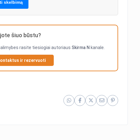
lti skelbimą
ote šiuo būstu?
galimybes rasite tiesiogiai autoriaus
Skirma N
kanale.
kontaktus ir rezervuoti