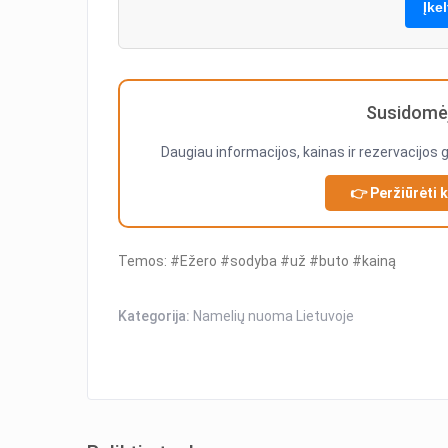
Įke
Susidomėj
Daugiau informacijos, kainas ir rezervacijos 
👉 Peržiūrėti 
Temos: #Ežero #sodyba #už #buto #kainą
Kategorija:
Namelių nuoma Lietuvoje