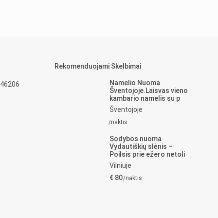
Rekomenduojami Skelbimai
Namelio Nuoma
 46206
Šventojoje.Laisvas vieno
kambario namelis su p
Šventojoje
/naktis
Sodybos nuoma
Vydautiškių slėnis –
Poilsis prie ežero netoli
Vilniuje
€ 80
/naktis