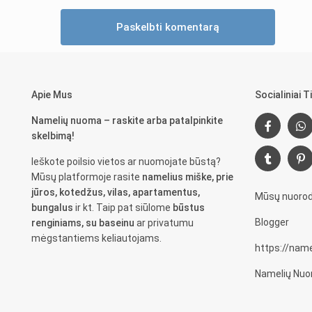
Apie Mus
Socialiniai Ti
Namelių nuoma – raskite arba patalpinkite
skelbimą!
Ieškote poilsio vietos ar nuomojate būstą?
Mūsų platformoje rasite
namelius miške, prie
jūros, kotedžus, vilas, apartamentus,
Mūsų nuorod
bungalus
ir kt. Taip pat siūlome
būstus
Blogger
renginiams, su baseinu
ar privatumu
mėgstantiems keliautojams.
https://nam
Namelių Nuo