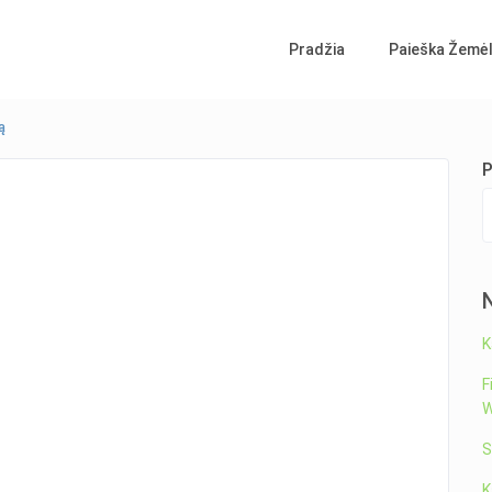
Pradžia
Paieška Žemėl
ą
P
K
F
W
S
K