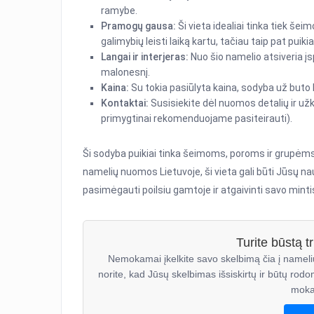
ramybe.
Pramogų gausa:
Ši vieta idealiai tinka tiek š
galimybių leisti laiką kartu, tačiau taip pat puik
Langai ir interjeras:
Nuo šio namelio atsiveria įsp
malonesnį.
Kaina:
Su tokia pasiūlyta kaina, sodyba už buto k
Kontaktai:
Susisiekite dėl nuomos detalių ir u
primygtinai rekomenduojame pasiteirauti).
Ši sodyba puikiai tinka šeimoms, poroms ir grupėms
namelių nuomos Lietuvoje, ši vieta gali būti Jūsų 
pasimėgauti poilsiu gamtoje ir atgaivinti savo minti
Turite būstą 
Nemokamai įkelkite savo skelbimą čia į nameli
norite, kad Jūsų skelbimas išsiskirtų ir būtų rodo
moka