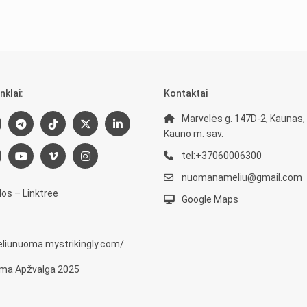
nklai:
Kontaktai
Marvelės g. 147D-2, Kaunas,
Kauno m. sav.
tel:+37060006300
nuomanameliu@gmail.com
os – Linktree
Google Maps
eliunuoma.mystrikingly.com/
ma Apžvalga 2025