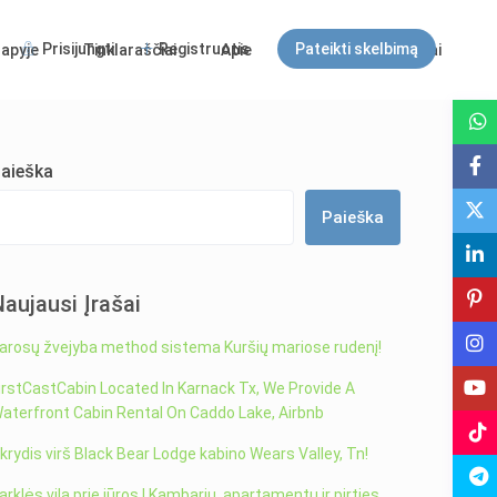
Prisijungti
Registruotis
Pateikti skelbimą
apyje
Tinklaraščiai
Apie
DUK
Kontaktai
Svečiai
aieška
Paieška
Naujausi Įrašai
arosų žvejyba method sistema Kuršių mariose rudenį!
irstCastCabin Located In Karnack Tx, We Provide A
aterfront Cabin Rental On Caddo Lake, Airbnb
krydis virš Black Bear Lodge kabino Wears Valley, Tn!
arklės vila prie jūros | Kambarių, apartamentų ir pirties