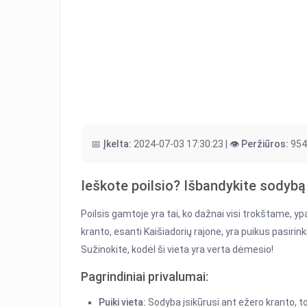
📅 Įkelta:
2024-07-03 17:30:23 |
👁️ Peržiūros:
954
Ieškote poilsio? Išbandykite sodybą 
Poilsis gamtoje yra tai, ko dažnai visi trokštame, y
kranto, esanti Kaišiadorių rajone, yra puikus pasiri
Sužinokite, kodėl ši vieta yra verta dėmesio!
Pagrindiniai privalumai:
Puiki vieta:
Sodyba įsikūrusi ant ežero kranto, t