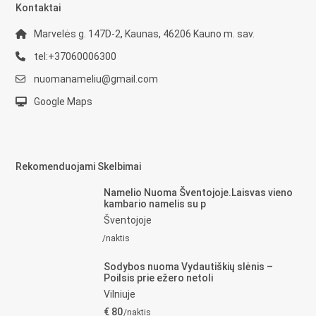
Kontaktai
Marvelės g. 147D-2, Kaunas, 46206 Kauno m. sav.
tel:+37060006300
nuomanameliu@gmail.com
Google Maps
Rekomenduojami Skelbimai
Namelio Nuoma Šventojoje.Laisvas vieno
kambario namelis su p
Šventojoje
/naktis
Sodybos nuoma Vydautiškių slėnis –
Poilsis prie ežero netoli
Vilniuje
€ 80
/naktis