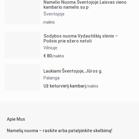
Namelio Nuoma Šventojoje.Laisvas vieno
kambario namelis su p
Šventojoje
/naktis
Sodybos nuoma Vydautiškių slėnis –
Poilsis prie ežero netoli
Vilniuje
€ 80
/naktis
Laukiami Šventojoje, Jūros g.
Palanga
Už keturvietį kambarį
/naktis
Apie Mus
Namelių nuoma – raskite arba patalpinkite skelbimą!