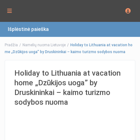
Išplėstinė paieška
Pradžia
Namelių nuoma Lietuvoje
Holiday to Lithuania at vacation ho
me „Dzūkijos uoga” by Druskininkai – kaimo turizmo sodybos nuoma
Holiday to Lithuania at vacation
home „Dzūkijos uoga” by
Druskininkai – kaimo turizmo
sodybos nuoma