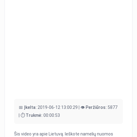
📅 Įkelta:
2019-06-12 13:00:29 |
👁️ Peržiūros:
5877
|
⏱️ Trukmė:
00:00:53
Šis video yra apie Lietuvą. Ieškote namelių nuomos