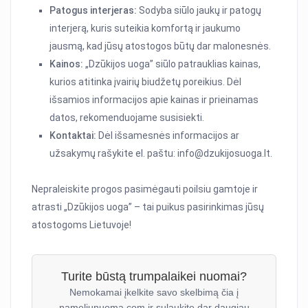
Patogus interjeras:
Sodyba siūlo jaukų ir patogų
interjerą, kuris suteikia komfortą ir jaukumo
jausmą, kad jūsų atostogos būtų dar malonesnės.
Kainos:
„Dzūkijos uoga” siūlo patrauklias kainas,
kurios atitinka įvairių biudžetų poreikius. Dėl
išsamios informacijos apie kainas ir prieinamas
datos, rekomenduojame susisiekti.
Kontaktai:
Dėl išsamesnės informacijos ar
užsakymų rašykite el. paštu: info@dzukijosuoga.lt.
Nepraleiskite progos pasimėgauti poilsiu gamtoje ir
atrasti „Dzūkijos uoga” – tai puikus pasirinkimas jūsų
atostogoms Lietuvoje!
Turite būstą trumpalaikei nuomai?
Nemokamai įkelkite savo skelbimą čia į
nameliunuoma.com ir sulaukite dar daugiau