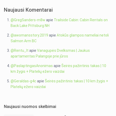
Naujausi Komentarai
@GregSanders-m8w
apie
Trailside Cabin: Cabin Rentals on
Back Lake Pittsburg NH
@awomansstory.2019
apie
Atokūs glampos nameliai netoli
Salmon Arm BC
@Rentu_lt
apie
Vanagupės Dvelksmas | Jaukus
apartamentas Palangoje prie jūros
@PaslaptingasAnonimas
apie
Šeirės pažintinis takas | 10
km žygis + Platelių ežero vaizdai
@Geraldas-g4c
apie
Šeirės pažintinis takas | 10 km žygis +
Platelių ežero vaizdai
Naujausi nuomos skelbimai