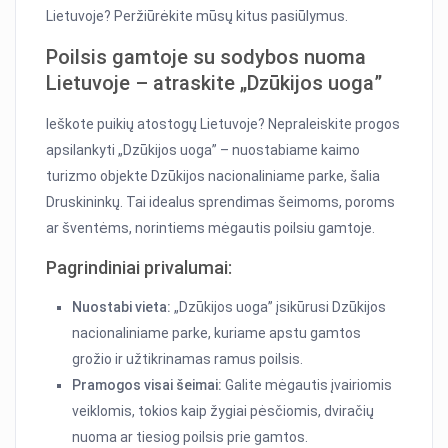
Lietuvoje? Peržiūrėkite mūsų kitus pasiūlymus.
Poilsis gamtoje su sodybos nuoma
Lietuvoje – atraskite „Dzūkijos uoga”
Ieškote puikių atostogų Lietuvoje? Nepraleiskite progos
apsilankyti „Dzūkijos uoga” – nuostabiame kaimo
turizmo objekte Dzūkijos nacionaliniame parke, šalia
Druskininkų. Tai idealus sprendimas šeimoms, poroms
ar šventėms, norintiems mėgautis poilsiu gamtoje.
Pagrindiniai privalumai:
Nuostabi vieta:
„Dzūkijos uoga” įsikūrusi Dzūkijos
nacionaliniame parke, kuriame apstu gamtos
grožio ir užtikrinamas ramus poilsis.
Pramogos visai šeimai:
Galite mėgautis įvairiomis
veiklomis, tokios kaip žygiai pėsčiomis, dviračių
nuoma ar tiesiog poilsis prie gamtos.