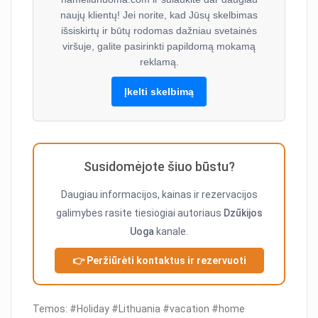
naujų klientų! Jei norite, kad Jūsų skelbimas
išsiskirtų ir būtų rodomas dažniau svetainės
viršuje, galite pasirinkti papildomą mokamą
reklamą.
Įkelti skelbimą
Susidomėjote šiuo būstu?
Daugiau informacijos, kainas ir rezervacijos
galimybes rasite tiesiogiai autoriaus
Dzūkijos
Uoga
kanale.
👉 Peržiūrėti kontaktus ir rezervuoti
Temos: #Holiday #Lithuania #vacation #home