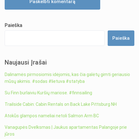
Paieška
Paieška
Naujausi Įrašai
Dalinamės pirmosiomis idėjomis, kas čia galėtų gimti geriausio
mūsų akimis. #sodas #lietuva #statyba
Su Finn burlaiviu Kuršių mariose. #finnsailing
Trailside Cabin: Cabin Rentals on Back Lake Pittsburg NH
Atokūs glampos nameliai netoli Salmon Arm BC
Vanagupės Dvelksmas | Jaukus apartamentas Palangoje prie
jūros