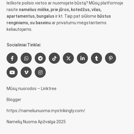
Ieškote poilsio vietos ar nuomojate būstą? Mūsų platformoje
rasite
namelius miške, prie jūros, kotedžus, vilas,
apartamentus, bungalus
ir kt. Taip pat siūlome
būstus
renginiams, su baseinu
ar privatumu mėgstantiems
keliautojams.
Socialiniai Tinklai:
Mūsų nuorodos – Linktree
Blogger
https://nameliunuoma.mystrikingly.com/
Namelių Nuoma Apžvalga 2025