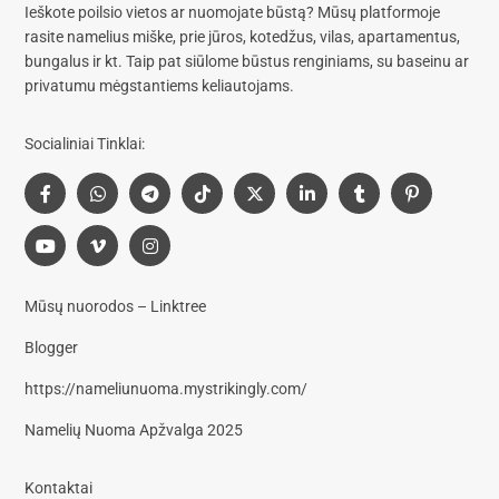
Ieškote poilsio vietos ar nuomojate būstą? Mūsų platformoje
rasite
namelius miške, prie jūros, kotedžus, vilas, apartamentus,
bungalus
ir kt. Taip pat siūlome
būstus renginiams, su baseinu
ar
privatumu mėgstantiems keliautojams.
Socialiniai Tinklai:
Mūsų nuorodos – Linktree
Blogger
https://nameliunuoma.mystrikingly.com/
Namelių Nuoma Apžvalga 2025
Kontaktai