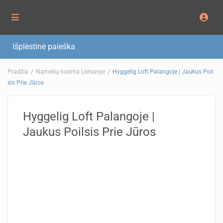
Išplėstinė paieška
Pradžia
Namelių nuoma Lietuvoje
Hyggelig Loft Palangoje | Jaukus Poil
sis Prie Jūros
Hyggelig Loft Palangoje |
Jaukus Poilsis Prie Jūros