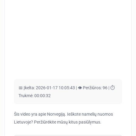
📅 Įkelta:
2026-01-17 10:05:43 |
👁️ Peržiūros:
96 |
⏱️
Trukmė:
00:00:32
Šis video yra apie Norvegiją. Ieškote namelių nuomos
Lietuvoje? Peržiūrėkite mūsų kitus pasiūlymus.