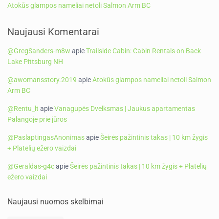
Atokūs glampos nameliai netoli Salmon Arm BC
Naujausi Komentarai
@GregSanders-m8w
apie
Trailside Cabin: Cabin Rentals on Back
Lake Pittsburg NH
@awomansstory.2019
apie
Atokūs glampos nameliai netoli Salmon
Arm BC
@Rentu_lt
apie
Vanagupės Dvelksmas | Jaukus apartamentas
Palangoje prie jūros
@PaslaptingasAnonimas
apie
Šeirės pažintinis takas | 10 km žygis
+ Platelių ežero vaizdai
@Geraldas-g4c
apie
Šeirės pažintinis takas | 10 km žygis + Platelių
ežero vaizdai
Naujausi nuomos skelbimai