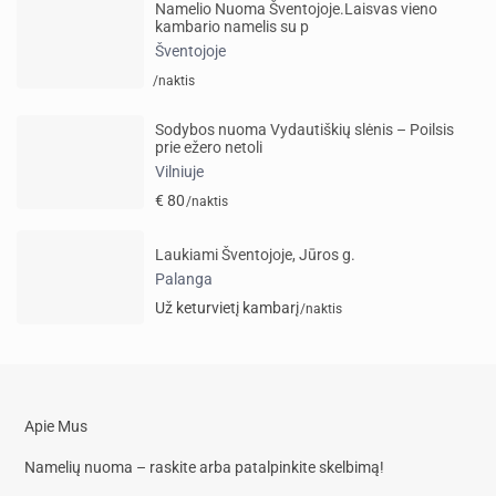
Namelio Nuoma Šventojoje.Laisvas vieno
kambario namelis su p
Šventojoje
/naktis
Sodybos nuoma Vydautiškių slėnis – Poilsis
prie ežero netoli
Vilniuje
€ 80
/naktis
Laukiami Šventojoje, Jūros g.
Palanga
Už keturvietį kambarį
/naktis
Apie Mus
Namelių nuoma – raskite arba patalpinkite skelbimą!