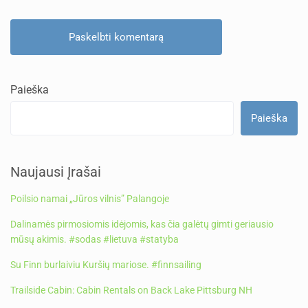
Paieška
Paieška
Naujausi Įrašai
Poilsio namai „Jūros vilnis” Palangoje
Dalinamės pirmosiomis idėjomis, kas čia galėtų gimti geriausio
mūsų akimis. #sodas #lietuva #statyba
Su Finn burlaiviu Kuršių mariose. #finnsailing
Trailside Cabin: Cabin Rentals on Back Lake Pittsburg NH