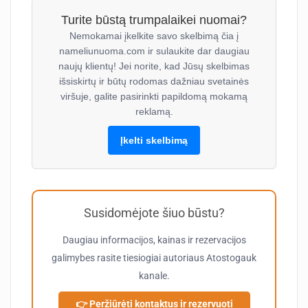
Turite būstą trumpalaikei nuomai?
Nemokamai įkelkite savo skelbimą čia į
nameliunuoma.com ir sulaukite dar daugiau
naujų klientų! Jei norite, kad Jūsų skelbimas
išsiskirtų ir būtų rodomas dažniau svetainės
viršuje, galite pasirinkti papildomą mokamą
reklamą.
Įkelti skelbimą
Susidomėjote šiuo būstu?
Daugiau informacijos, kainas ir rezervacijos
galimybes rasite tiesiogiai autoriaus
Atostogauk
kanale.
👉 Peržiūrėti kontaktus ir rezervuoti