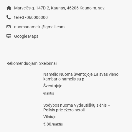
Marvelės g. 147D-2, Kaunas, 46206 Kauno m. sav.
tel:+37060006300
nuomanameliu@gmail.com
Google Maps
Rekomenduojami Skelbimai
Namelio Nuoma Šventojoje.Laisvas vieno
kambario namelis su p
Šventojoje
/naktis
Sodybos nuoma Vydautiškių slėnis –
Poilsis prie ežero netoli
Vilniuje
€ 80
/naktis