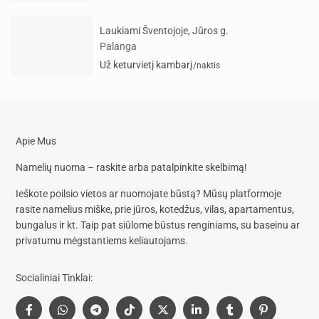
Laukiami Šventojoje, Jūros g.
Palanga
Už keturvietį kambarį
/naktis
Apie Mus
Namelių nuoma – raskite arba patalpinkite skelbimą!
Ieškote poilsio vietos ar nuomojate būstą? Mūsų platformoje
rasite
namelius miške, prie jūros, kotedžus, vilas, apartamentus,
bungalus
ir kt. Taip pat siūlome
būstus renginiams, su baseinu
ar
privatumu mėgstantiems keliautojams.
Socialiniai Tinklai: