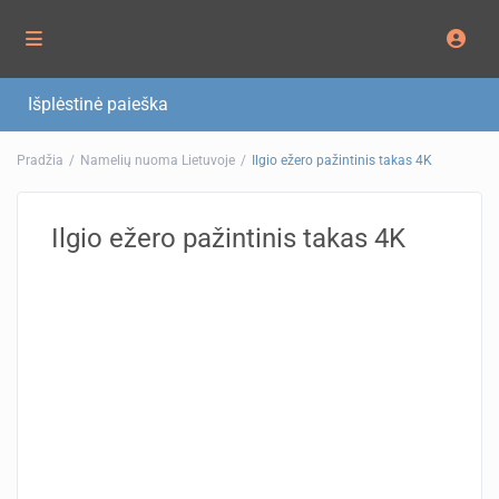
Išplėstinė paieška
Pradžia
Namelių nuoma Lietuvoje
Ilgio ežero pažintinis takas 4K
Ilgio ežero pažintinis takas 4K