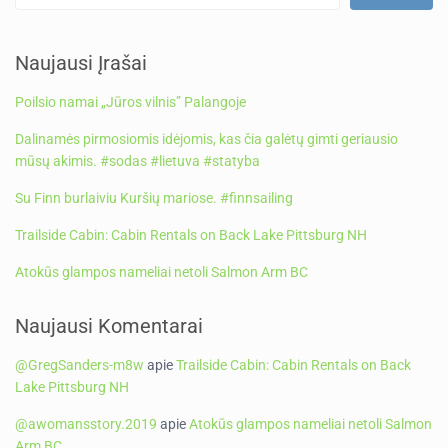
Naujausi Įrašai
Poilsio namai „Jūros vilnis” Palangoje
Dalinamės pirmosiomis idėjomis, kas čia galėtų gimti geriausio
mūsų akimis. #sodas #lietuva #statyba
Su Finn burlaiviu Kuršių mariose. #finnsailing
Trailside Cabin: Cabin Rentals on Back Lake Pittsburg NH
Atokūs glampos nameliai netoli Salmon Arm BC
Naujausi Komentarai
@GregSanders-m8w
apie
Trailside Cabin: Cabin Rentals on Back
Lake Pittsburg NH
@awomansstory.2019
apie
Atokūs glampos nameliai netoli Salmon
Arm BC