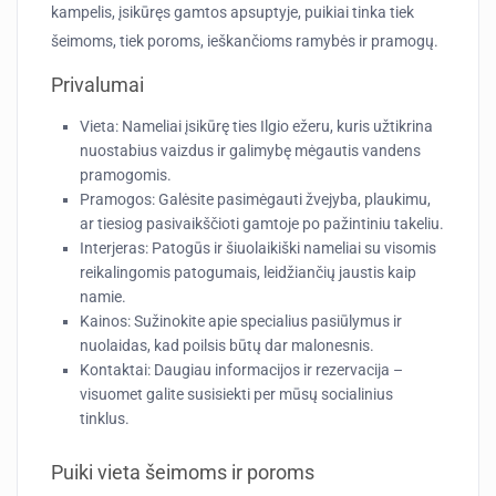
kampelis, įsikūręs gamtos apsuptyje, puikiai tinka tiek
šeimoms, tiek poroms, ieškančioms ramybės ir pramogų.
Privalumai
Vieta:
Nameliai įsikūrę ties Ilgio ežeru, kuris užtikrina
nuostabius vaizdus ir galimybę mėgautis vandens
pramogomis.
Pramogos:
Galėsite pasimėgauti žvejyba, plaukimu,
ar tiesiog pasivaikščioti gamtoje po pažintiniu takeliu.
Interjeras:
Patogūs ir šiuolaikiški nameliai su visomis
reikalingomis patogumais, leidžiančių jaustis kaip
namie.
Kainos:
Sužinokite apie specialius pasiūlymus ir
nuolaidas, kad poilsis būtų dar malonesnis.
Kontaktai:
Daugiau informacijos ir rezervacija –
visuomet galite susisiekti per mūsų socialinius
tinklus.
Puiki vieta šeimoms ir poroms