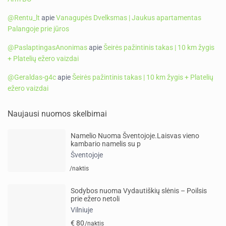
@Rentu_lt
apie
Vanagupės Dvelksmas | Jaukus apartamentas
Palangoje prie jūros
@PaslaptingasAnonimas
apie
Šeirės pažintinis takas | 10 km žygis
+ Platelių ežero vaizdai
@Geraldas-g4c
apie
Šeirės pažintinis takas | 10 km žygis + Platelių
ežero vaizdai
Naujausi nuomos skelbimai
Namelio Nuoma Šventojoje.Laisvas vieno
kambario namelis su p
Šventojoje
/naktis
Sodybos nuoma Vydautiškių slėnis – Poilsis
prie ežero netoli
Vilniuje
€ 80
/naktis