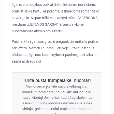
Ilgio ežero sodybos puikiai tinka šeimoms, norinčioms
praleisti laiką kartu, ar poroms, ieškančioms romantiško
savaitgalio. Nepamirškite aplankyti mūsų FACEBOOKE,
įvesdami „LIETUVOS GARSAI“, ir pasidalykime
nuostabiomis akimirkomis kartu!
Pasinerkite į gamtos grožį ir mėgaukitės unikaliu poilsiu
prie ežero. Namelių nuoma Lietuvoje – tai nuostabus
būdas pabėgti nuo kasdienybės ir pasimėgauti laiku su
šeima ar draugais!
Turite būstą trumpalaikei nuomai?
Nemokamai įkelkite savo skelbimą čia į
nameliunuoma.com ir sulaukite dar daugiau
naujų klientų! Jei norite, kad Jūsų skelbimas
išsiskirtų ir būtų rodomas dažniau svetainės
viršuje, galite pasirinkti papildomą mokamą