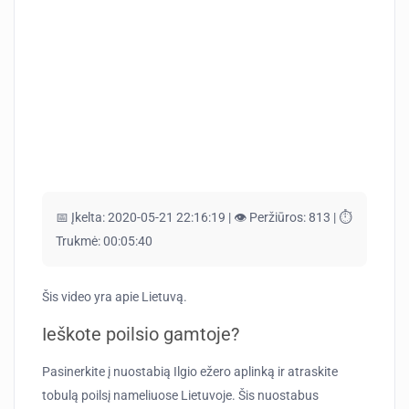
📅 Įkelta:
2020-05-21 22:16:19 |
👁️ Peržiūros:
813 |
⏱️
Trukmė:
00:05:40
Šis video yra apie Lietuvą.
Ieškote poilsio gamtoje?
Pasinerkite į nuostabią Ilgio ežero aplinką ir atraskite
tobulą poilsį nameliuose Lietuvoje. Šis nuostabus