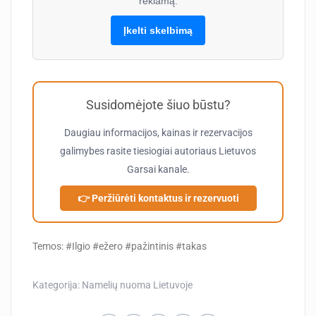
reklamą.
Įkelti skelbimą
Susidomėjote šiuo būstu?
Daugiau informacijos, kainas ir rezervacijos
galimybes rasite tiesiogiai autoriaus
Lietuvos
Garsai
kanale.
👉 Peržiūrėti kontaktus ir rezervuoti
Temos: #Ilgio #ežero #pažintinis #takas
Kategorija:
Namelių nuoma Lietuvoje