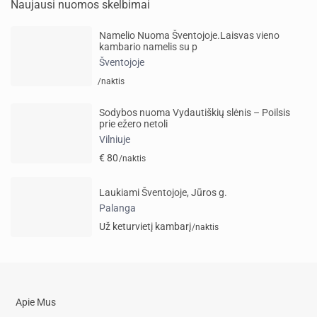
Naujausi nuomos skelbimai
Namelio Nuoma Šventojoje.Laisvas vieno
kambario namelis su p
Šventojoje
/naktis
Sodybos nuoma Vydautiškių slėnis – Poilsis
prie ežero netoli
Vilniuje
€ 80
/naktis
Laukiami Šventojoje, Jūros g.
Palanga
Už keturvietį kambarį
/naktis
Apie Mus