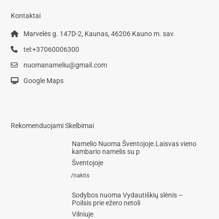
Kontaktai
Marvelės g. 147D-2, Kaunas, 46206 Kauno m. sav.
tel:+37060006300
nuomanameliu@gmail.com
Google Maps
Rekomenduojami Skelbimai
Namelio Nuoma Šventojoje.Laisvas vieno
kambario namelis su p
Šventojoje
/naktis
Sodybos nuoma Vydautiškių slėnis –
Poilsis prie ežero netoli
Vilniuje