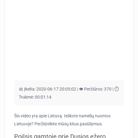
📅 Įkelta:
2020-06-17 20:05:02 |
👁️ Peržiūros:
370 |
⏱️
Trukmė:
00:01:14
Šis video yra apie Lietuvą. Ieškote namelių nuomos
Lietuvoje? Peržiūrėkite mūsų kitus pasiūlymus.
Poilsis gamtoje prie Dusios ežero