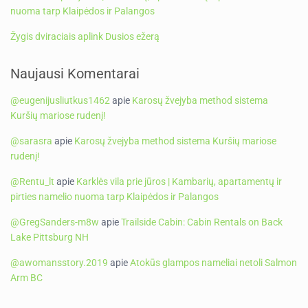
nuoma tarp Klaipėdos ir Palangos
Žygis dviraciais aplink Dusios ežerą
Naujausi Komentarai
@eugenijusliutkus1462
apie
Karosų žvejyba method sistema
Kuršių mariose rudenį!
@sarasra
apie
Karosų žvejyba method sistema Kuršių mariose
rudenį!
@Rentu_lt
apie
Karklės vila prie jūros | Kambarių, apartamentų ir
pirties namelio nuoma tarp Klaipėdos ir Palangos
@GregSanders-m8w
apie
Trailside Cabin: Cabin Rentals on Back
Lake Pittsburg NH
@awomansstory.2019
apie
Atokūs glampos nameliai netoli Salmon
Arm BC