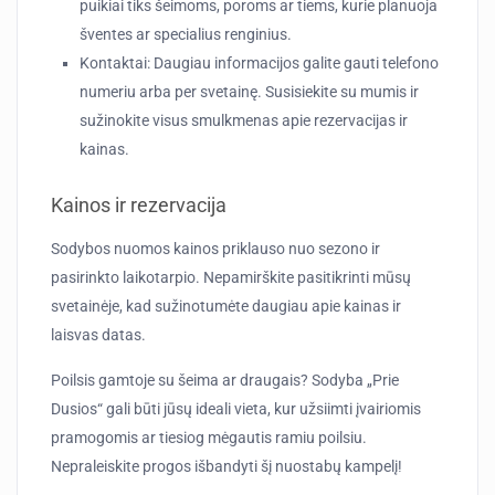
puikiai tiks šeimoms, poroms ar tiems, kurie planuoja
šventes ar specialius renginius.
Kontaktai
: Daugiau informacijos galite gauti telefono
numeriu arba per svetainę. Susisiekite su mumis ir
sužinokite visus smulkmenas apie rezervacijas ir
kainas.
Kainos ir rezervacija
Sodybos nuomos kainos priklauso nuo sezono ir
pasirinkto laikotarpio. Nepamirškite pasitikrinti mūsų
svetainėje, kad sužinotumėte daugiau apie kainas ir
laisvas datas.
Poilsis gamtoje su šeima ar draugais? Sodyba „Prie
Dusios“ gali būti jūsų ideali vieta, kur užsiimti įvairiomis
pramogomis ar tiesiog mėgautis ramiu poilsiu.
Nepraleiskite progos išbandyti šį nuostabų kampelį!