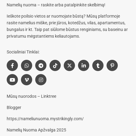
Namelių nuoma – raskite arba patalpinkite skelbimą!
Ieškote poilsio vietos ar nuomojate būstą? Mūsų platformoje
rasite
namelius miške, prie jūros, kotedžus, vilas, apartamentus,
bungalus
ir kt. Taip pat siūlome
būstus renginiams, su baseinu
ar
privatumu mėgstantiems keliautojams.
Socialiniai Tinklai:
Mūsų nuorodos – Linktree
Blogger
https://nameliunuoma.mystrikingly.com/
Namelių Nuoma Apžvalga 2025