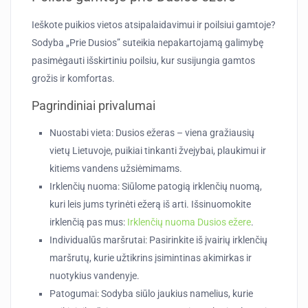
Ieškote puikios vietos atsipalaidavimui ir poilsiui gamtoje?
Sodyba „Prie Dusios” suteikia nepakartojamą galimybę
pasimėgauti išskirtiniu poilsiu, kur susijungia gamtos
grožis ir komfortas.
Pagrindiniai privalumai
Nuostabi vieta
: Dusios ežeras – viena gražiausių
vietų Lietuvoje, puikiai tinkanti žvejybai, plaukimui ir
kitiems vandens užsiėmimams.
Irklenčių nuoma
: Siūlome patogią irklenčių nuomą,
kuri leis jums tyrinėti ežerą iš arti. Išsinuomokite
irklenčią pas mus:
Irklenčių nuoma Dusios ežere
.
Individualūs maršrutai
: Pasirinkite iš įvairių irklenčių
maršrutų, kurie užtikrins įsimintinas akimirkas ir
nuotykius vandenyje.
Patogumai
: Sodyba siūlo jaukius namelius, kurie