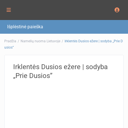
Išplėstinė paieška
Pradžia
Namelių nuoma Lietuvoje
Irklentės Dusios ežere | sodyba „Prie D
usios”
Irklentės Dusios ežere | sodyba
„Prie Dusios”