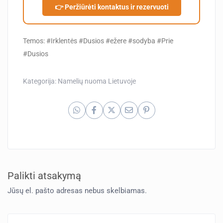
👉 Peržiūrėti kontaktus ir rezervuoti
Temos: #Irklentės #Dusios #ežere #sodyba #Prie
#Dusios
Kategorija:
Namelių nuoma Lietuvoje
Palikti atsakymą
Jūsų el. pašto adresas nebus skelbiamas.