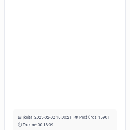
📅 Įkelta:
2025-02-02 10:00:21 |
👁️ Peržiūros:
1590 |
⏱️ Trukmė:
00:18:09