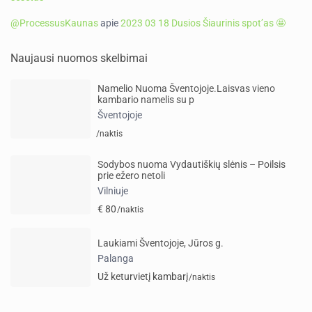
@ProcessusKaunas
apie
2023 03 18 Dusios Šiaurinis spot’as 🤩
Naujausi nuomos skelbimai
Namelio Nuoma Šventojoje.Laisvas vieno
kambario namelis su p
Šventojoje
/naktis
Sodybos nuoma Vydautiškių slėnis – Poilsis
prie ežero netoli
Vilniuje
€ 80
/naktis
Laukiami Šventojoje, Jūros g.
Palanga
Už keturvietį kambarį
/naktis