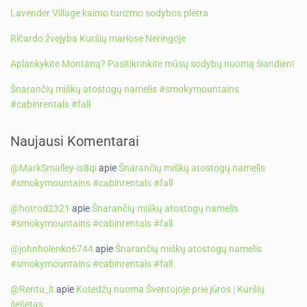
Lavender Village kaimo turizmo sodybos plėtra
Ričardo žvejyba Kuršių mariose Neringoje
Aplankykite Montaną? Pasitikrinkite mūsų sodybų nuomą šiandien!
Šnarančių miškų atostogų namelis #smokymountains
#cabinrentals #fall
Naujausi Komentarai
@MarkSmalley-is8qi
apie
Šnarančių miškų atostogų namelis
#smokymountains #cabinrentals #fall
@hotrod2321
apie
Šnarančių miškų atostogų namelis
#smokymountains #cabinrentals #fall
@johnholenko6744
apie
Šnarančių miškų atostogų namelis
#smokymountains #cabinrentals #fall
@Rentu_lt
apie
Kotedžų nuoma Šventojoje prie jūros | Kuršių
šešetas