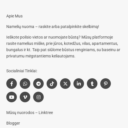
Apie Mus
Namelių nuoma – raskite arba patalpinkite skelbimą!
Ieškote poilsio vietos ar nuomojate būstą? Mūsų platformoje
rasite
namelius miške, prie jūros, kotedžus, vilas, apartamentus,
bungalus
ir kt. Taip pat siūlome
būstus renginiams, su baseinu
ar
privatumu mėgstantiems keliautojams.
Socialiniai Tinklai:
Mūsų nuorodos – Linktree
Blogger