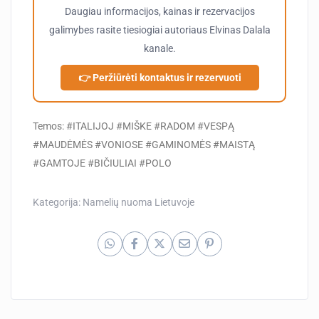
Daugiau informacijos, kainas ir rezervacijos
galimybes rasite tiesiogiai autoriaus
Elvinas Dalala
kanale.
👉 Peržiūrėti kontaktus ir rezervuoti
Temos: #ITALIJOJ #MIŠKE #RADOM #VESPĄ
#MAUDĖMĖS #VONIOSE #GAMINOMĖS #MAISTĄ
#GAMTOJE #BIČIULIAI #POLO
Kategorija:
Namelių nuoma Lietuvoje