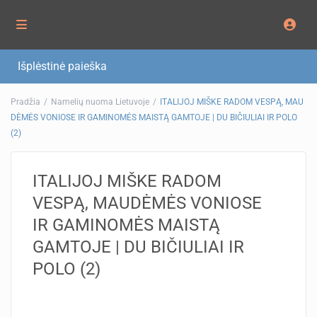
Išplėstinė paieška
Pradžia
Namelių nuoma Lietuvoje
ITALIJOJ MIŠKE RADOM VESPĄ, MAU
DĖMĖS VONIOSE IR GAMINOMĖS MAISTĄ GAMTOJE | DU BIČIULIAI IR POLO
(2)
ITALIJOJ MIŠKE RADOM
VESPĄ, MAUDĖMĖS VONIOSE
IR GAMINOMĖS MAISTĄ
GAMTOJE | DU BIČIULIAI IR
POLO (2)