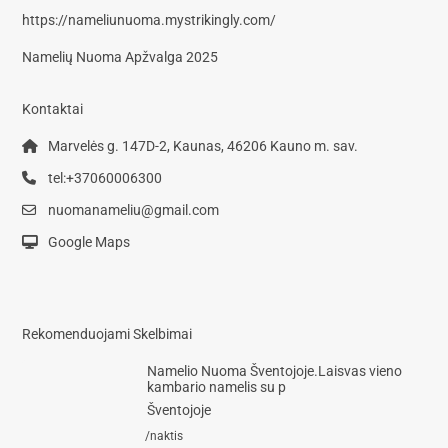
https://nameliunuoma.mystrikingly.com/
Namelių Nuoma Apžvalga 2025
Kontaktai
Marvelės g. 147D-2, Kaunas, 46206 Kauno m. sav.
tel:+37060006300
nuomanameliu@gmail.com
Google Maps
Rekomenduojami Skelbimai
Namelio Nuoma Šventojoje.Laisvas vieno
kambario namelis su p
Šventojoje
/naktis