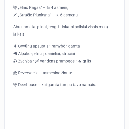
🦌 „Elnio Ragas“ – iki 4 asmenų
🪶 „Stručio Plunksna“ – iki 6 asmenų
Abu nameliai pilnai įrengti, tinkami poilsiui visais metų
laikais.
🌲 Gyvūnų apsuptis • ramybė • gamta
🦙 Alpakos, elniai, danieliai, stručiai
🎣 Žvejyba • 🛶 vandens pramogos • 🔥 grilis
📩 Rezervacija – asmenine žinute
🦌 Deerhouse – kai gamta tampa tavo namais.