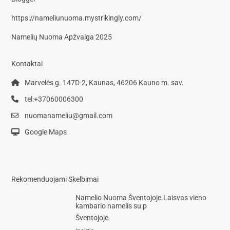
https://nameliunuoma.mystrikingly.com/
Namelių Nuoma Apžvalga 2025
Kontaktai
Marvelės g. 147D-2, Kaunas, 46206 Kauno m. sav.
tel:+37060006300
nuomanameliu@gmail.com
Google Maps
Rekomenduojami Skelbimai
Namelio Nuoma Šventojoje.Laisvas vieno
kambario namelis su p
Šventojoje