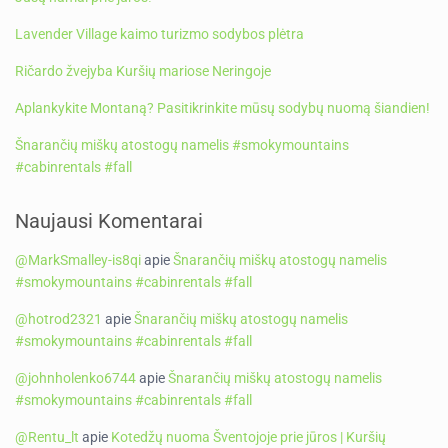
Lavender Village kaimo turizmo sodybos plėtra
Ričardo žvejyba Kuršių mariose Neringoje
Aplankykite Montaną? Pasitikrinkite mūsų sodybų nuomą šiandien!
Šnarančių miškų atostogų namelis #smokymountains
#cabinrentals #fall
Naujausi Komentarai
@MarkSmalley-is8qi
apie
Šnarančių miškų atostogų namelis
#smokymountains #cabinrentals #fall
@hotrod2321
apie
Šnarančių miškų atostogų namelis
#smokymountains #cabinrentals #fall
@johnholenko6744
apie
Šnarančių miškų atostogų namelis
#smokymountains #cabinrentals #fall
@Rentu_lt
apie
Kotedžų nuoma Šventojoje prie jūros | Kuršių