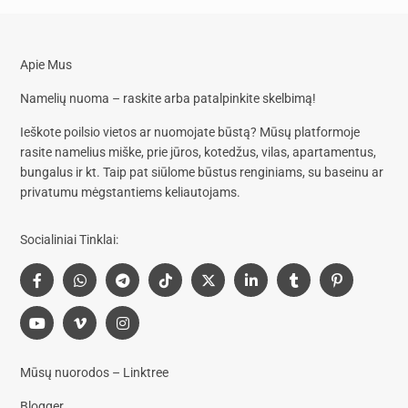
Apie Mus
Namelių nuoma – raskite arba patalpinkite skelbimą!
Ieškote poilsio vietos ar nuomojate būstą? Mūsų platformoje
rasite
namelius miške, prie jūros, kotedžus, vilas, apartamentus,
bungalus
ir kt. Taip pat siūlome
būstus renginiams, su baseinu
ar
privatumu mėgstantiems keliautojams.
Socialiniai Tinklai:
Mūsų nuorodos – Linktree
Blogger