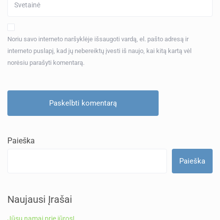
Noriu savo interneto naršyklėje išsaugoti vardą, el. pašto adresą ir
interneto puslapį, kad jų nebereiktų įvesti iš naujo, kai kitą kartą vėl
norėsiu parašyti komentarą.
Paieška
Paieška
Naujausi Įrašai
Jūsų namai prie jūros!