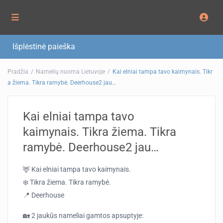
Išplėstinė paieška
Pradžia
Namelių nuoma Lietuvoje
Kai elniai tampa tavo kaimynais. Tikr
a žiema. Tikra ramybė. Deerhouse2 jau…
Kai elniai tampa tavo
kaimynais. Tikra žiema. Tikra
ramybė. Deerhouse2 jau…
🦌 Kai elniai tampa tavo kaimynais.
❄️ Tikra žiema. Tikra ramybė.
📍 Deerhouse
🏡 2 jaukūs nameliai gamtos apsuptyje: