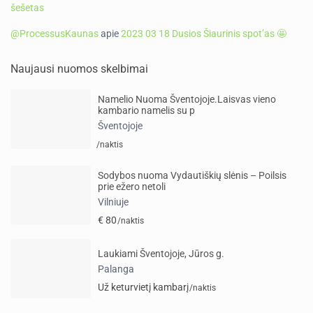
šešetas
@ProcessusKaunas
apie
2023 03 18 Dusios Šiaurinis spot’as 🤩
Naujausi nuomos skelbimai
Namelio Nuoma Šventojoje.Laisvas vieno
kambario namelis su p
Šventojoje
/naktis
Sodybos nuoma Vydautiškių slėnis – Poilsis
prie ežero netoli
Vilniuje
€ 80
/naktis
Laukiami Šventojoje, Jūros g.
Palanga
Už keturvietį kambarį
/naktis