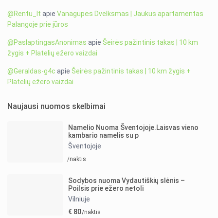
@Rentu_lt
apie
Vanagupės Dvelksmas | Jaukus apartamentas
Palangoje prie jūros
@PaslaptingasAnonimas
apie
Šeirės pažintinis takas | 10 km
žygis + Platelių ežero vaizdai
@Geraldas-g4c
apie
Šeirės pažintinis takas | 10 km žygis +
Platelių ežero vaizdai
Naujausi nuomos skelbimai
Namelio Nuoma Šventojoje.Laisvas vieno
kambario namelis su p
Šventojoje
/naktis
Sodybos nuoma Vydautiškių slėnis –
Poilsis prie ežero netoli
Vilniuje
€ 80
/naktis