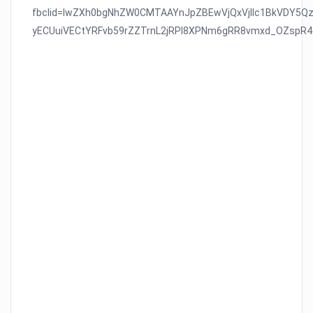
fbclid=IwZXh0bgNhZW0CMTAAYnJpZBEwVjQxVjlIc1BkVDY5
yECUuiVECtYRFvb59rZZTrnL2jRPl8XPNm6gRR8vmxd_OZspR4