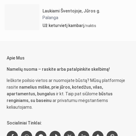
Laukiami Šventojoje, Jūros g.
Palanga
Už keturvietį kambarį
/naktis
Apie Mus
Namelių nuoma – raskite arba patalpinkite skelbimą!
Ieškote poilsio vietos ar nuomojate būstą? Mūsų platformoje
rasite
namelius miške, prie jūros, kotedžus, vilas,
apartamentus, bungalus
ir kt. Taip pat siūlome
būstus
renginiams, su baseinu
ar privatumu mėgstantiems
keliautojams.
Socialiniai Tinklai: