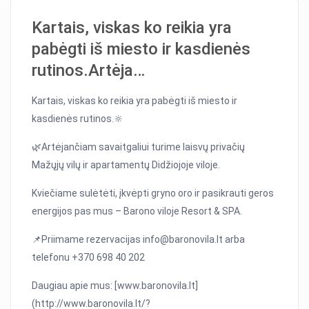
Kartais, viskas ko reikia yra
pabėgti iš miesto ir kasdienės
rutinos.Artėja…
Kartais, viskas ko reikia yra pabėgti iš miesto ir
kasdienės rutinos.🔆
🌿Artėjančiam savaitgaliui turime laisvų privačių
Mažųjų vilų ir apartamentų Didžiojoje viloje.
Kviečiame sulėtėti, įkvėpti gryno oro ir pasikrauti geros
energijos pas mus – Barono viloje Resort & SPA.
📌Priimame rezervacijas info@baronovila.lt arba
telefonu +370 698 40 202
Daugiau apie mus: [www.baronovila.lt]
(http://www.baronovila.lt/?