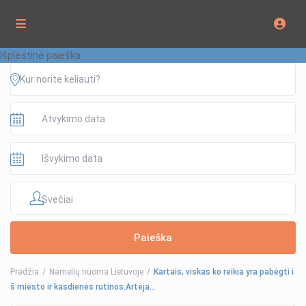
Išplėstinė paieška
Svečiai
Pradžia
Namelių nuoma Lietuvoje
Kartais, viskas ko reikia yra pabėgti i
š miesto ir kasdienės rutinos.Artėja…