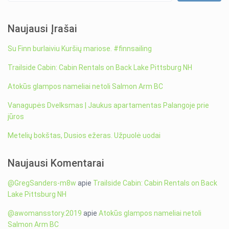
Naujausi Įrašai
Su Finn burlaiviu Kuršių mariose. #finnsailing
Trailside Cabin: Cabin Rentals on Back Lake Pittsburg NH
Atokūs glampos nameliai netoli Salmon Arm BC
Vanagupės Dvelksmas | Jaukus apartamentas Palangoje prie
jūros
Metelių bokštas, Dusios ežeras. Užpuolė uodai
Naujausi Komentarai
@GregSanders-m8w
apie
Trailside Cabin: Cabin Rentals on Back
Lake Pittsburg NH
@awomansstory.2019
apie
Atokūs glampos nameliai netoli
Salmon Arm BC