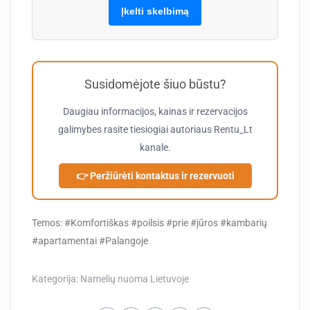
Įkelti skelbimą
Susidomėjote šiuo būstu?
Daugiau informacijos, kainas ir rezervacijos
galimybes rasite tiesiogiai autoriaus
Rentu_Lt
kanale.
👉 Peržiūrėti kontaktus ir rezervuoti
Temos: #Komfortiškas #poilsis #prie #jūros #kambarių
#apartamentai #Palangoje
Kategorija:
Namelių nuoma Lietuvoje