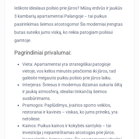
Ieškote idealaus poilsio prie jūros? Mūsų erdvūs ir jaukūs
3 kambarių apartamentai Palangoje – tai puikus
pasirinkimas šeimos atostogoms! Šis moderniai įrengtas
butas suteiks jums viską, ko reikia patogiam poilsiui
gamtoje.
Pagrindiniai privalumai:
Vieta
: Apartamentai yra strategiškai patogioje
vietoje, vos kelios minutės pėsčiomis iki jūros, tad
galėsite mėgautis puikiu poilsio prie jūros laiku.
Interjeras
: Šviesus ir modernus dizainas sukuria šiltą
ir jaukią atmosferą, idealiai tinkančią šeimos
susibūrimams.
Pramogos
: Paplūdimys, įvairios sporto veiklos,
restoranai ir kavinės – viskas, ko jums prireiks, yra
netoliese.
Kainos
: Puikus kainos ir kokybės santykis – tai
investicija į nepamirštamas atostogas prie jūros.