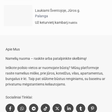
Laukiami Šventojoje, Jūros g.
Palanga
Už keturvietį kambarį
/naktis
Apie Mus
Namelių nuoma – raskite arba patalpinkite skelbimą!
Ieškote poilsio vietos ar nuomojate būstą? Mūsų platformoje
rasite
namelius miške, prie jūros, kotedžus, vilas, apartamentus,
bungalus
ir kt. Taip pat siūlome
būstus renginiams, su baseinu
ar
privatumu mėgstantiems keliautojams.
Socialiniai Tinklai: