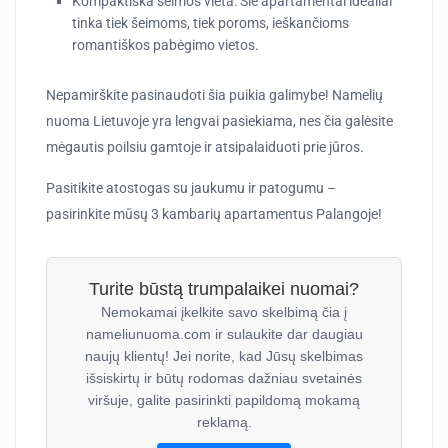
Kompaktiška šeimos vieta
: Šie apartamentai idealiai
tinka tiek šeimoms, tiek poroms, ieškančioms
romantiškos pabėgimo vietos.
Nepamirškite pasinaudoti šia puikia galimybe! Namelių
nuoma Lietuvoje yra lengvai pasiekiama, nes čia galėsite
mėgautis poilsiu gamtoje ir atsipalaiduoti prie jūros.
Pasitikite atostogas su jaukumu ir patogumu –
pasirinkite mūsų 3 kambarių apartamentus Palangoje!
Turite būstą trumpalaikei nuomai?
Nemokamai įkelkite savo skelbimą čia į
nameliunuoma.com ir sulaukite dar daugiau
naujų klientų! Jei norite, kad Jūsų skelbimas
išsiskirtų ir būtų rodomas dažniau svetainės
viršuje, galite pasirinkti papildomą mokamą
reklamą.