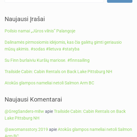
Naujausi Įrašai
Poilsio namai „Jūros vilnis” Palangoje
Dalinamės pirmosiomis idėjomis, kas čia galėtų gimti geriausio
mūsų akimis. #sodas #lietuva #statyba
Su Finn burlaiviu Kuršių mariose. #finnsailing
Trailside Cabin: Cabin Rentals on Back Lake Pittsburg NH
Atokūs glampos nameliai netoli Salmon Arm BC
Naujausi Komentarai
@GregSanders-m8w
apie
Trailside Cabin: Cabin Rentals on Back
Lake Pittsburg NH
@awomansstory.2019
apie
Atokūs glampos nameliai netoli Salmon
Arm BC