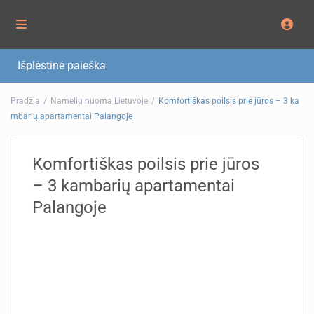
Išplėstinė paieška
Pradžia
Namelių nuoma Lietuvoje
Komfortiškas poilsis prie jūros – 3 ka
mbarių apartamentai Palangoje
Komfortiškas poilsis prie jūros
– 3 kambarių apartamentai
Palangoje