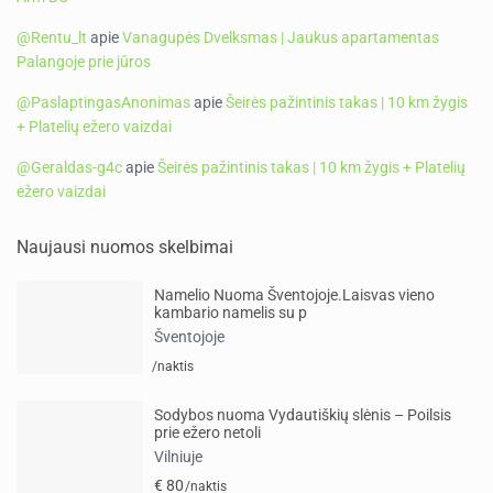
@Rentu_lt
apie
Vanagupės Dvelksmas | Jaukus apartamentas
Palangoje prie jūros
@PaslaptingasAnonimas
apie
Šeirės pažintinis takas | 10 km žygis
+ Platelių ežero vaizdai
@Geraldas-g4c
apie
Šeirės pažintinis takas | 10 km žygis + Platelių
ežero vaizdai
Naujausi nuomos skelbimai
Namelio Nuoma Šventojoje.Laisvas vieno
kambario namelis su p
Šventojoje
/naktis
Sodybos nuoma Vydautiškių slėnis – Poilsis
prie ežero netoli
Vilniuje
€ 80
/naktis