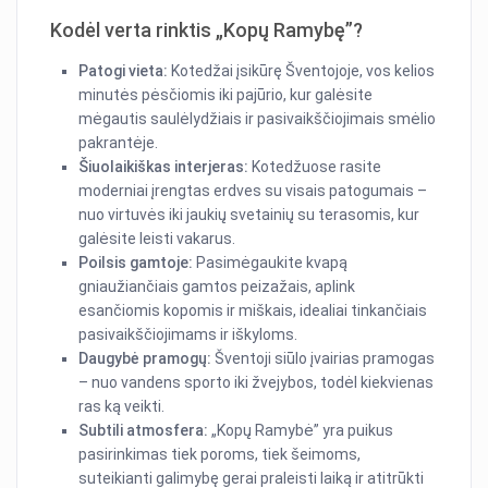
Kodėl verta rinktis „Kopų Ramybę”?
Patogi vieta:
Kotedžai įsikūrę Šventojoje, vos kelios
minutės pėsčiomis iki pajūrio, kur galėsite
mėgautis saulėlydžiais ir pasivaikščiojimais smėlio
pakrantėje.
Šiuolaikiškas interjeras:
Kotedžuose rasite
moderniai įrengtas erdves su visais patogumais –
nuo virtuvės iki jaukių svetainių su terasomis, kur
galėsite leisti vakarus.
Poilsis gamtoje:
Pasimėgaukite kvapą
gniaužiančiais gamtos peizažais, aplink
esančiomis kopomis ir miškais, idealiai tinkančiais
pasivaikščiojimams ir iškyloms.
Daugybė pramogų:
Šventoji siūlo įvairias pramogas
– nuo vandens sporto iki žvejybos, todėl kiekvienas
ras ką veikti.
Subtili atmosfera:
„Kopų Ramybė” yra puikus
pasirinkimas tiek poroms, tiek šeimoms,
suteikianti galimybę gerai praleisti laiką ir atitrūkti