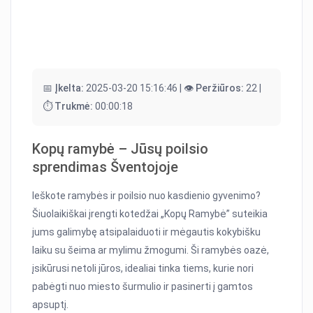
📅 Įkelta:
2025-03-20 15:16:46 |
👁️ Peržiūros:
22 |
⏱️ Trukmė:
00:00:18
Kopų ramybė – Jūsų poilsio
sprendimas Šventojoje
Ieškote ramybės ir poilsio nuo kasdienio gyvenimo?
Šiuolaikiškai įrengti kotedžai „Kopų Ramybė” suteikia
jums galimybę atsipalaiduoti ir mėgautis kokybišku
laiku su šeima ar mylimu žmogumi. Ši ramybės oazė,
įsikūrusi netoli jūros, idealiai tinka tiems, kurie nori
pabėgti nuo miesto šurmulio ir pasinerti į gamtos
apsuptį.