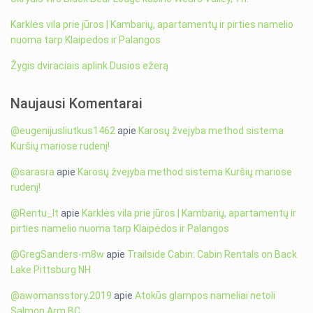
Karklės vila prie jūros | Kambarių, apartamentų ir pirties namelio
nuoma tarp Klaipėdos ir Palangos
Žygis dviraciais aplink Dusios ežerą
Naujausi Komentarai
@eugenijusliutkus1462
apie
Karosų žvejyba method sistema
Kuršių mariose rudenį!
@sarasra
apie
Karosų žvejyba method sistema Kuršių mariose
rudenį!
@Rentu_lt
apie
Karklės vila prie jūros | Kambarių, apartamentų ir
pirties namelio nuoma tarp Klaipėdos ir Palangos
@GregSanders-m8w
apie
Trailside Cabin: Cabin Rentals on Back
Lake Pittsburg NH
@awomansstory.2019
apie
Atokūs glampos nameliai netoli
Salmon Arm BC