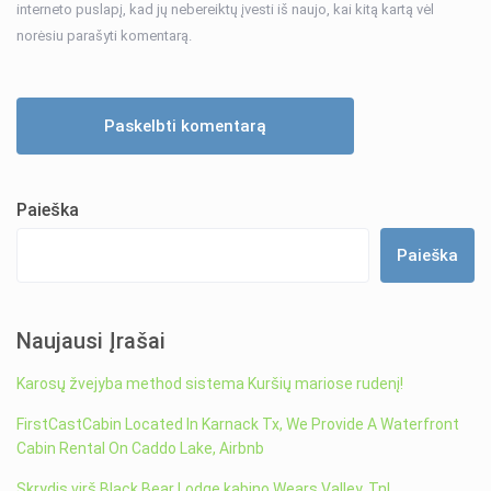
interneto puslapį, kad jų nebereiktų įvesti iš naujo, kai kitą kartą vėl
norėsiu parašyti komentarą.
Paieška
Paieška
Naujausi Įrašai
Karosų žvejyba method sistema Kuršių mariose rudenį!
FirstCastCabin Located In Karnack Tx, We Provide A Waterfront
Cabin Rental On Caddo Lake, Airbnb
Skrydis virš Black Bear Lodge kabino Wears Valley, Tn!