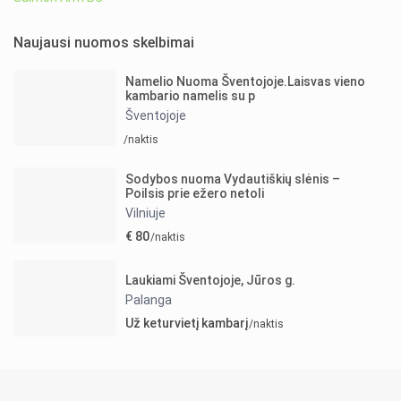
Naujausi nuomos skelbimai
Namelio Nuoma Šventojoje.Laisvas vieno
kambario namelis su p
Šventojoje
/naktis
Sodybos nuoma Vydautiškių slėnis –
Poilsis prie ežero netoli
Vilniuje
€ 80
/naktis
Laukiami Šventojoje, Jūros g.
Palanga
Už keturvietį kambarį
/naktis