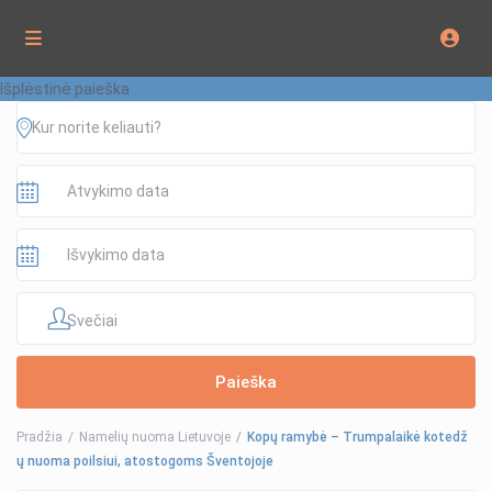
Išplėstinė paieška
Svečiai
Pradžia
Namelių nuoma Lietuvoje
Kopų ramybė – Trumpalaikė kotedž
ų nuoma poilsiui, atostogoms Šventojoje