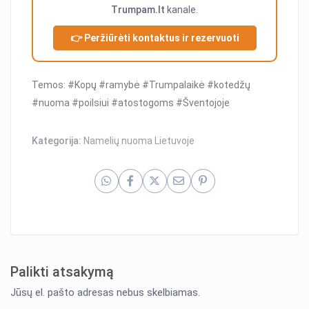
Trumpam.lt
kanale.
👉 Peržiūrėti kontaktus ir rezervuoti
Temos: #Kopų #ramybė #Trumpalaikė #kotedžų
#nuoma #poilsiui #atostogoms #Šventojoje
Kategorija:
Namelių nuoma Lietuvoje
Palikti atsakymą
Jūsų el. pašto adresas nebus skelbiamas.