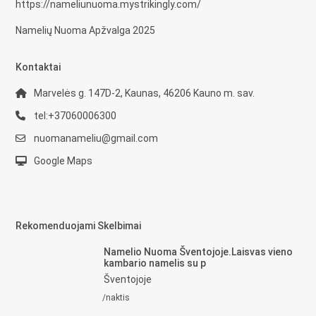
https://nameliunuoma.mystrikingly.com/
Namelių Nuoma Apžvalga 2025
Kontaktai
Marvelės g. 147D-2, Kaunas, 46206 Kauno m. sav.
tel:+37060006300
nuomanameliu@gmail.com
Google Maps
Rekomenduojami Skelbimai
Namelio Nuoma Šventojoje.Laisvas vieno
kambario namelis su p
Šventojoje
/naktis