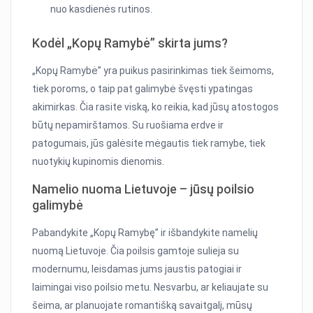
nuo kasdienės rutinos.
Kodėl „Kopų Ramybė” skirta jums?
„Kopų Ramybė” yra puikus pasirinkimas tiek šeimoms,
tiek poroms, o taip pat galimybė švęsti ypatingas
akimirkas. Čia rasite viską, ko reikia, kad jūsų atostogos
būtų nepamirštamos. Su ruošiama erdve ir
patogumais, jūs galėsite mėgautis tiek ramybe, tiek
nuotykių kupinomis dienomis.
Namelio nuoma Lietuvoje – jūsų poilsio
galimybė
Pabandykite „Kopų Ramybę” ir išbandykite namelių
nuomą Lietuvoje. Čia poilsis gamtoje sulieja su
modernumu, leisdamas jums jaustis patogiai ir
laimingai viso poilsio metu. Nesvarbu, ar keliaujate su
šeima, ar planuojate romantišką savaitgalį, mūsų