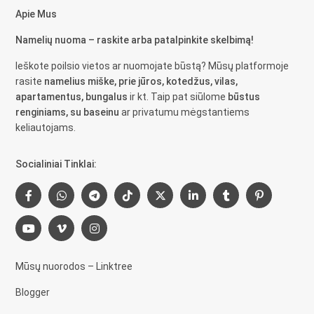
Apie Mus
Namelių nuoma – raskite arba patalpinkite skelbimą!
Ieškote poilsio vietos ar nuomojate būstą? Mūsų platformoje
rasite
namelius miške, prie jūros, kotedžus, vilas,
apartamentus, bungalus
ir kt. Taip pat siūlome
būstus
renginiams, su baseinu
ar privatumu mėgstantiems
keliautojams.
Socialiniai Tinklai:
Mūsų nuorodos – Linktree
Blogger