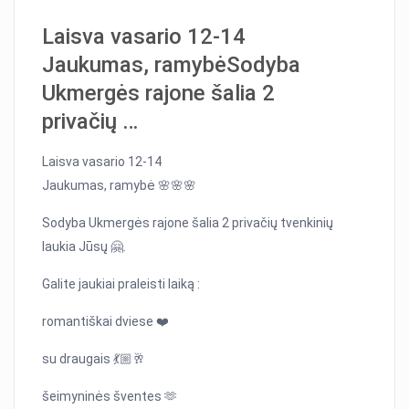
Laisva vasario 12-14
Jaukumas, ramybėSodyba
Ukmergės rajone šalia 2
privačių …
Laisva vasario 12-14
Jaukumas, ramybė 🌸🌸🌸
Sodyba Ukmergės rajone šalia 2 privačių tvenkinių
laukia Jūsų 🤗.
Galite jaukiai praleisti laiką :
romantiškai dviese ❤️
su draugais 💃🏼🥂
šeimyninės šventes 🫶