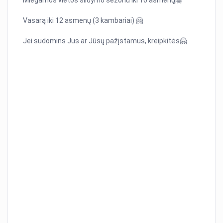
Miegamos vietos šildymo sezonu iki 10 asmenų🤗
Vasarą iki 12 asmenų (3 kambariai) 🤗
Jei sudomins Jus ar Jūsų pažįstamus, kreipkitės🤗