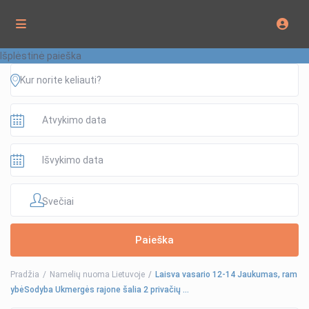
Išplėstinė paieška
Svečiai
Pradžia
Namelių nuoma Lietuvoje
Laisva vasario 12-14 Jaukumas, ram
ybėSodyba Ukmergės rajone šalia 2 privačių …