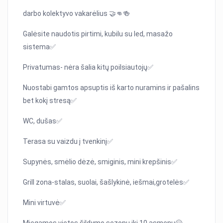
darbo kolektyvo vakarėlius 🤝👊🍻
Galėsite naudotis pirtimi, kubilu su led, masažo
sistema✅
Privatumas- nėra šalia kitų poilsiautojų✅
Nuostabi gamtos apsuptis iš karto nuramins ir pašalins
bet kokį stresą✅
WC, dušas✅
Terasa su vaizdu į tvenkinį✅
Supynės, smėlio dėzė, smiginis, mini krepšinis✅
Grill zona-stalas, suolai, šašlykinė, iešmai,grotelės✅
Mini virtuvė✅