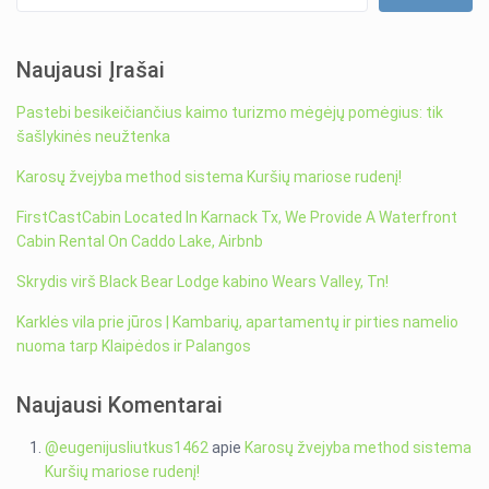
Naujausi Įrašai
Pastebi besikeičiančius kaimo turizmo mėgėjų pomėgius: tik
šašlykinės neužtenka
Karosų žvejyba method sistema Kuršių mariose rudenį!
FirstCastCabin Located In Karnack Tx, We Provide A Waterfront
Cabin Rental On Caddo Lake, Airbnb
Skrydis virš Black Bear Lodge kabino Wears Valley, Tn!
Karklės vila prie jūros | Kambarių, apartamentų ir pirties namelio
nuoma tarp Klaipėdos ir Palangos
Naujausi Komentarai
@eugenijusliutkus1462
apie
Karosų žvejyba method sistema
Kuršių mariose rudenį!