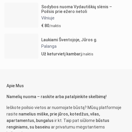
Sodybos nuoma Vydautiškių slėnis –
Poilsis prie ežero netoli
Vilniuje
€ 80
/naktis
Laukiami Šventojoje, Jūros g.
Palanga
Už keturvietį kambarį
/naktis
Apie Mus
Namelių nuoma – raskite arba patalpinkite skelbimą!
Ieškote poilsio vietos ar nuomojate būstą? Mūsų platformoje
rasite
namelius miške, prie jūros, kotedžus, vilas,
apartamentus, bungalus
ir kt. Taip pat siūlome
būstus
renginiams, su baseinu
ar privatumu mėgstantiems