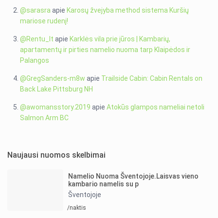
@sarasra
apie
Karosų žvejyba method sistema Kuršių
mariose rudenį!
@Rentu_lt
apie
Karklės vila prie jūros | Kambarių,
apartamentų ir pirties namelio nuoma tarp Klaipėdos ir
Palangos
@GregSanders-m8w
apie
Trailside Cabin: Cabin Rentals on
Back Lake Pittsburg NH
@awomansstory.2019
apie
Atokūs glampos nameliai netoli
Salmon Arm BC
Naujausi nuomos skelbimai
Namelio Nuoma Šventojoje.Laisvas vieno
kambario namelis su p
Šventojoje
/naktis