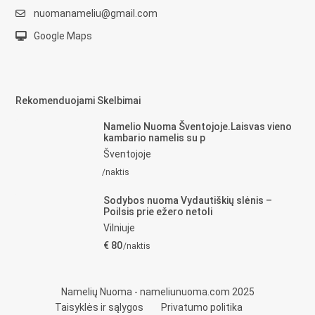
nuomanameliu@gmail.com
Google Maps
Rekomenduojami Skelbimai
Namelio Nuoma Šventojoje.Laisvas vieno
kambario namelis su p
Šventojoje
/naktis
Sodybos nuoma Vydautiškių slėnis –
Poilsis prie ežero netoli
Vilniuje
€ 80
/naktis
Namelių Nuoma - nameliunuoma.com 2025
Taisyklės ir sąlygos
Privatumo politika