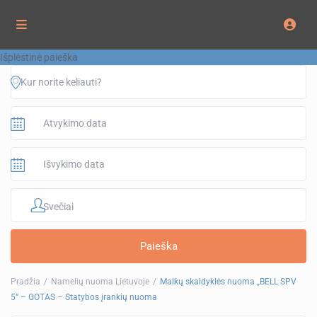
Išplėstinė paieška
Svečiai
Pradžia
Namelių nuoma Lietuvoje
Malkų skaldyklės nuoma „BELL SPV
5” – GOTAS – Statybos įrankių nuoma