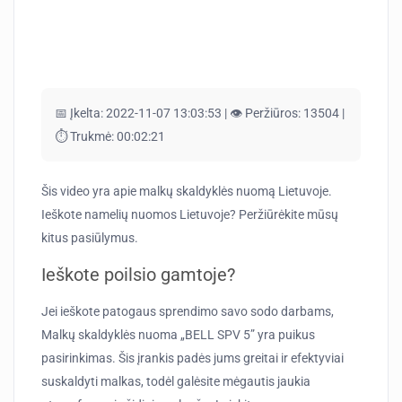
📅 Įkelta:
2022-11-07 13:03:53 |
👁️ Peržiūros:
13504 |
⏱️ Trukmė:
00:02:21
Šis video yra apie malkų skaldyklės nuomą Lietuvoje.
Ieškote namelių nuomos Lietuvoje? Peržiūrėkite mūsų
kitus pasiūlymus.
Ieškote poilsio gamtoje?
Jei ieškote patogaus sprendimo savo sodo darbams,
Malkų skaldyklės nuoma „BELL SPV 5” yra puikus
pasirinkimas. Šis įrankis padės jums greitai ir efektyviai
suskaldyti malkas, todėl galėsite mėgautis jaukia