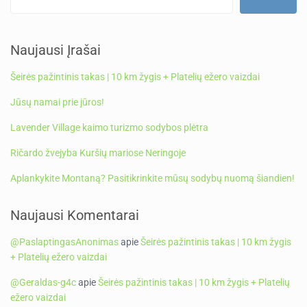
Naujausi Įrašai
Šeirės pažintinis takas | 10 km žygis + Platelių ežero vaizdai
Jūsų namai prie jūros!
Lavender Village kaimo turizmo sodybos plėtra
Ričardo žvejyba Kuršių mariose Neringoje
Aplankykite Montaną? Pasitikrinkite mūsų sodybų nuomą šiandien!
Naujausi Komentarai
@PaslaptingasAnonimas
apie
Šeirės pažintinis takas | 10 km žygis
+ Platelių ežero vaizdai
@Geraldas-g4c
apie
Šeirės pažintinis takas | 10 km žygis + Platelių
ežero vaizdai