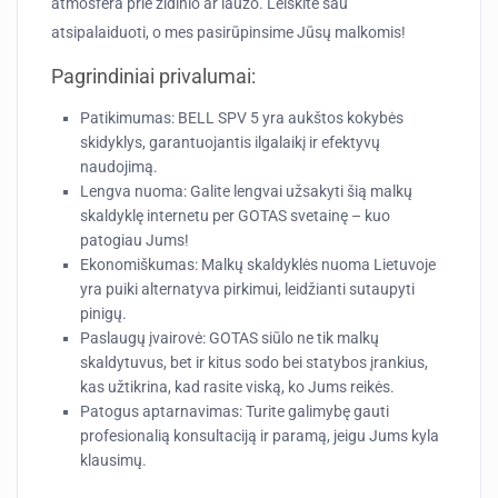
atmosfera prie židinio ar laužo. Leiskite sau
atsipalaiduoti, o mes pasirūpinsime Jūsų malkomis!
Pagrindiniai privalumai:
Patikimumas:
BELL SPV 5 yra aukštos kokybės
skidyklys, garantuojantis ilgalaikį ir efektyvų
naudojimą.
Lengva nuoma:
Galite lengvai užsakyti šią malkų
skaldyklę internetu per GOTAS svetainę – kuo
patogiau Jums!
Ekonomiškumas:
Malkų skaldyklės nuoma Lietuvoje
yra puiki alternatyva pirkimui, leidžianti sutaupyti
pinigų.
Paslaugų įvairovė:
GOTAS siūlo ne tik malkų
skaldytuvus, bet ir kitus sodo bei statybos įrankius,
kas užtikrina, kad rasite viską, ko Jums reikės.
Patogus aptarnavimas:
Turite galimybę gauti
profesionalią konsultaciją ir paramą, jeigu Jums kyla
klausimų.