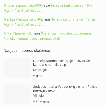
@robertasnaujokaitis9854
apie
Šeirės pažintinis takas | 10 km
žygis + Platelių ežero vaizdai
@erikasMarkauskas-uy9dz
apie
Šeirės pažintinis takas | 10 km
žygis + Platelių ežero vaizdai
@MarkSmalley-is8qi
apie
Šnarančių miškų atostogų namelis
#smokymountains #cabinrentals #fall
Naujausi nuomos skelbimai
Namelio Nuoma Šventojoje.Laisvas vieno
kambario namelis su p
Šventojoje
/naktis
Sodybos nuoma Vydautiškių slėnis – Poilsis
prie ežero netoli
Vilniuje
€ 80
/naktis