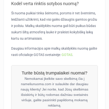
Kodėl verta rinktis sotybos nuomą?
Ši nuoma puikiai tinka šeimoms, poroms ir net šventėms,
leidžianti užtikrinti, kad visi galės džiaugtis gamtos grožiu
ir poilsiu. Malkų skaldyklės nuoma gali būti puikus būdas
sukurti šiltą atmosferą lauke ir praleisti kokybišką laiką
kartu su artimaisiais.
Daugiau informacijos apie malkų skaldyklės nuomą galite
rasti oficialioje GOTAS svetainėje:
GOTAS
.
Turite būstą trumpalaikei nuomai?
Nemokamai įkelkite savo skelbimą čia į
nameliunuoma.com ir sulaukite dar daugiau
naujų klientų! Jei norite, kad Jūsų skelbimas
išsiskirtų ir būtų rodomas dažniau svetainės
viršuje, galite pasirinkti papildomą mokamą
reklamą.