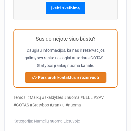
Įkelti skelbimą
Susidomėjote šiuo būstu?
Daugiau informacijos, kainas ir rezervacijos
galimybes rasite tiesiogiai autoriaus
GOTAS –
Statybos įrankių nuoma
kanale.
👉 Peržiūrėti kontaktus ir rezervuoti
Temos: #Malkų #skaldyklės #nuoma #BELL #SPV
#GOTAS #Statybos #įrankių #nuoma
Kategorija:
Namelių nuoma Lietuvoje