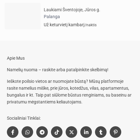
Laukiami Šventojoje, Jūros g.
Palanga
Už keturvietį kambarį
/naktis
Apie Mus
Namelių nuoma – raskite arba patalpinkite skelbimą!
Ieškote poilsio vietos ar nuomojate būstą? Mūsų platformoje
rasite
namelius miške, prie jūros, kotedžus, vilas, apartamentus,
bungalus
ir kt. Taip pat siūlome
būstus renginiams, su baseinu
ar
privatumu mėgstantiems keliautojams.
Socialiniai Tinklai: