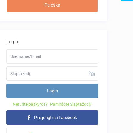
Login
Login
Neturite paskyros?
|
Pamiršote Slaptažodį?
Prisijungti su Facebook