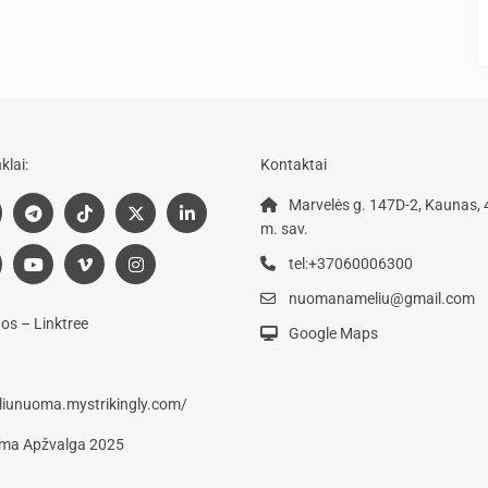
klai:
Kontaktai
Marvelės g. 147D-2, Kaunas,
m. sav.
tel:+37060006300
nuomanameliu@gmail.com
s – Linktree
Google Maps
liunuoma.mystrikingly.com/
ma Apžvalga 2025