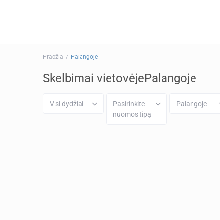
Pradžia
Palangoje
Skelbimai vietovėjePalangoje
Visi dydžiai
Pasirinkite
Palangoje
nuomos tipą