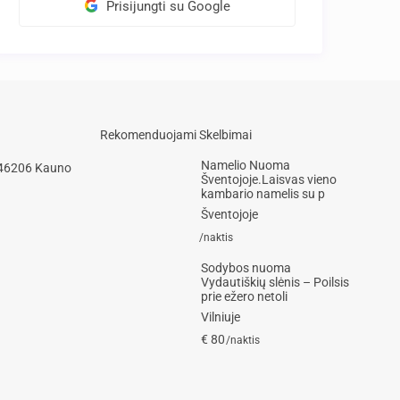
Prisijungti su Google
Rekomenduojami Skelbimai
Namelio Nuoma
 46206 Kauno
Šventojoje.Laisvas vieno
kambario namelis su p
Šventojoje
/naktis
Sodybos nuoma
Vydautiškių slėnis – Poilsis
prie ežero netoli
Vilniuje
€ 80
/naktis