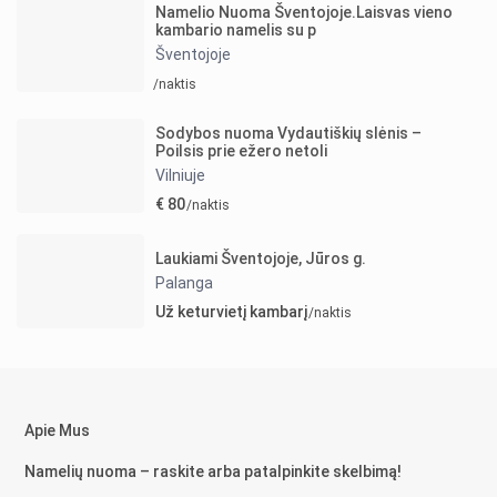
Namelio Nuoma Šventojoje.Laisvas vieno
kambario namelis su p
Šventojoje
/naktis
Sodybos nuoma Vydautiškių slėnis –
Poilsis prie ežero netoli
Vilniuje
€ 80
/naktis
Laukiami Šventojoje, Jūros g.
Palanga
Už keturvietį kambarį
/naktis
Apie Mus
Namelių nuoma – raskite arba patalpinkite skelbimą!