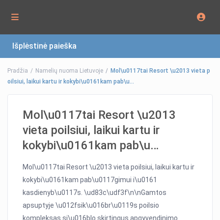
Išplėstinė paieška
Pradžia
Namelių nuoma Lietuvoje
Mol\u0117tai Resort \u2013 vieta p
oilsiui, laikui kartu ir kokybi\u0161kam pab\u…
Mol\u0117tai Resort \u2013
vieta poilsiui, laikui kartu ir
kokybi\u0161kam pab\u…
Mol\u0117tai Resort \u2013 vieta poilsiui, laikui kartu ir
kokybi\u0161kam pab\u0117gimui i\u0161
kasdienyb\u0117s. \ud83c\udf3f\n\nGamtos
apsuptyje \u012fsik\u016br\u0119s poilsio
kompleksas si\u016blo skirtingus apgyvendinimo