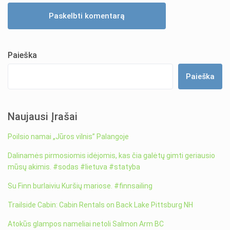
Paieška
Paieška
Naujausi Įrašai
Poilsio namai „Jūros vilnis” Palangoje
Dalinamės pirmosiomis idėjomis, kas čia galėtų gimti geriausio
mūsų akimis. #sodas #lietuva #statyba
Su Finn burlaiviu Kuršių mariose. #finnsailing
Trailside Cabin: Cabin Rentals on Back Lake Pittsburg NH
Atokūs glampos nameliai netoli Salmon Arm BC