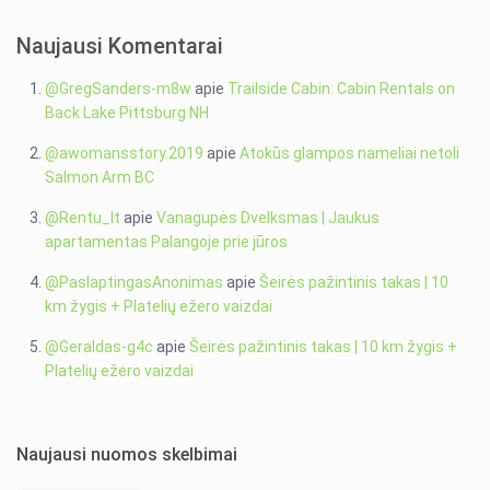
Naujausi Komentarai
@GregSanders-m8w
apie
Trailside Cabin: Cabin Rentals on
Back Lake Pittsburg NH
@awomansstory.2019
apie
Atokūs glampos nameliai netoli
Salmon Arm BC
@Rentu_lt
apie
Vanagupės Dvelksmas | Jaukus
apartamentas Palangoje prie jūros
@PaslaptingasAnonimas
apie
Šeirės pažintinis takas | 10
km žygis + Platelių ežero vaizdai
@Geraldas-g4c
apie
Šeirės pažintinis takas | 10 km žygis +
Platelių ežero vaizdai
Naujausi nuomos skelbimai