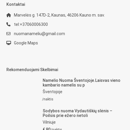
Kontaktai
Marvelės g. 147D-2, Kaunas, 46206 Kauno m. sav.
tel:+37060006300
nuomanameliu@gmail.com
Google Maps
Rekomenduojami Skelbimai
Namelio Nuoma Šventojoje.Laisvas vieno
kambario namelis su p
Šventojoje
/naktis
Sodybos nuoma Vydautiškių slėnis –
Poilsis prie ežero netoli
Vilniuje
€ 80
/naktis