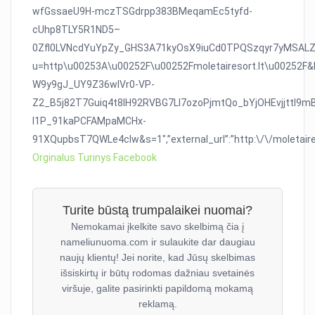
wfGssaeU9H-mczTSGdrpp383BMeqamEc5tyfd-
cUhp8TLY5R1ND5–
0Zfl0LVNcdYuYpZy_GHS3A71kyOsX9iuCd0TPQSzqyr7yMSALZAEQw
u=http\u00253A\u00252F\u00252Fmoletairesort.lt\u00252F
W9y9gJ_UY9Z36wIVr0-VP-
Z2_B5j82T7Guiq4t8IH92RVBG7LI7ozoPjmtQo_bYjOHEvjjttl9
l1P_91kaPCFAMpaMCHx-
91XQupbsT7QWLe4cIw&s=1″,”external_url”:”http:\/\/molet
Orginalus Turinys Facebook
Turite būstą trumpalaikei nuomai?
Nemokamai įkelkite savo skelbimą čia į
nameliunuoma.com ir sulaukite dar daugiau
naujų klientų! Jei norite, kad Jūsų skelbimas
išsiskirtų ir būtų rodomas dažniau svetainės
viršuje, galite pasirinkti papildomą mokamą
reklamą.