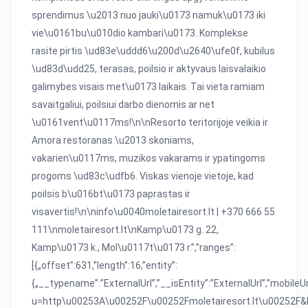
sprendimus \u2013 nuo jauki\u0173 namuk\u0173 iki
vie\u0161bu\u010dio kambari\u0173. Komplekse
rasite pirtis \ud83e\uddd6\u200d\u2640\ufe0f, kubilus
\ud83d\udd25, terasas, poilsio ir aktyvaus laisvalaikio
galimybes visais met\u0173 laikais. Tai vieta ramiam
savaitgaliui, poilsiui darbo dienomis ar net
\u0161vent\u0117ms!\n\nResorto teritorijoje veikia ir
Amora restoranas \u2013 skoniams,
vakarien\u0117ms, muzikos vakarams ir ypatingoms
progoms \ud83c\udfb6. Viskas vienoje vietoje, kad
poilsis b\u016bt\u0173 paprastas ir
visavertis!\n\ninfo\u0040moletairesort.lt | +370 666 55
111\nmoletairesort.lt\nKamp\u0173 g. 22,
Kamp\u0173 k., Mol\u0117t\u0173 r.”,”ranges”:
[{„offset”:631,”length”:16,”entity”:
{„__typename”:”ExternalUrl”,”__isEntity”:”ExternalUrl”,”mobileU
u=http\u00253A\u00252F\u00252Fmoletairesort.lt\u0025