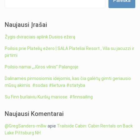
Paieška
Naujausi Įrašai
Žygis dviraciais aplink Dusios ežerą
Poilsis prie Platelių ežero | SALA Plateliai Resort , Vila su jacuzzi ir
pirtimi
Poilsio namai „Jūros vilnis” Palangoje
Dalinamės pirmosiomis idėjomis, kas čia galėtų gimti geriausio
mūsų akimis. #sodas #lietuva #statyba
Su Finn burlaiviu Kuršių mariose. #finnsailing
Naujausi Komentarai
@GregSanders-m8w
apie
Trailside Cabin: Cabin Rentals on Back
Lake Pittsburg NH