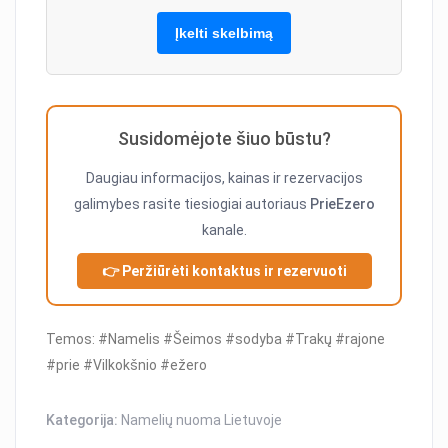
Įkelti skelbimą
Susidomėjote šiuo būstu?
Daugiau informacijos, kainas ir rezervacijos
galimybes rasite tiesiogiai autoriaus
PrieEzero
kanale.
👉 Peržiūrėti kontaktus ir rezervuoti
Temos: #Namelis #Šeimos #sodyba #Trakų #rajone
#prie #Vilkokšnio #ežero
Kategorija:
Namelių nuoma Lietuvoje