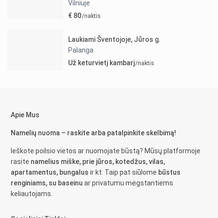
Vilniuje
€ 80
/naktis
Laukiami Šventojoje, Jūros g.
Palanga
Už keturvietį kambarį
/naktis
Apie Mus
Namelių nuoma – raskite arba patalpinkite skelbimą!
Ieškote poilsio vietos ar nuomojate būstą? Mūsų platformoje
rasite
namelius miške, prie jūros, kotedžus, vilas,
apartamentus, bungalus
ir kt. Taip pat siūlome
būstus
renginiams, su baseinu
ar privatumu mėgstantiems
keliautojams.