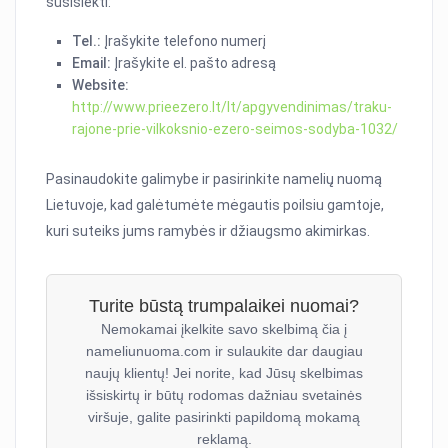
susisiekti:
Tel.:
Įrašykite telefono numerį
Email:
Įrašykite el. pašto adresą
Website:
http://www.prieezero.lt/lt/apgyvendinimas/traku-
rajone-prie-vilkoksnio-ezero-seimos-sodyba-1032/
Pasinaudokite galimybe ir pasirinkite namelių nuomą
Lietuvoje, kad galėtumėte mėgautis poilsiu gamtoje,
kuri suteiks jums ramybės ir džiaugsmo akimirkas.
Turite būstą trumpalaikei nuomai?
Nemokamai įkelkite savo skelbimą čia į
nameliunuoma.com ir sulaukite dar daugiau
naujų klientų! Jei norite, kad Jūsų skelbimas
išsiskirtų ir būtų rodomas dažniau svetainės
viršuje, galite pasirinkti papildomą mokamą
reklamą.