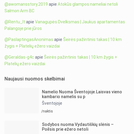
@awomansstory.2019
apie
Atokūs glampos nameliai netoli
Salmon Arm BC
@Rentu_lt
apie
Vanagupės Dvelksmas | Jaukus apartamentas
Palangoje prie jūros
@PaslaptingasAnonimas
apie
Šeirės pažintinis takas | 10 km
žygis + Platelių ežero vaizdai
@Geraldas-g4c
apie
Šeirės pažintinis takas | 10 km žygis +
Platelių ežero vaizdai
Naujausi nuomos skelbimai
Namelio Nuoma Šventojoje.Laisvas vieno
kambario namelis su p
Šventojoje
/naktis
Sodybos nuoma Vydautiškių slėnis –
Poilsis prie ežero netoli