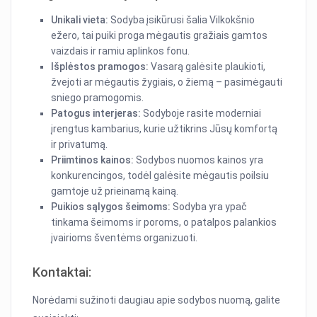
Unikali vieta:
Sodyba įsikūrusi šalia Vilkokšnio
ežero, tai puiki proga mėgautis gražiais gamtos
vaizdais ir ramiu aplinkos fonu.
Išplėstos pramogos:
Vasarą galėsite plaukioti,
žvejoti ar mėgautis žygiais, o žiemą – pasimėgauti
sniego pramogomis.
Patogus interjeras:
Sodyboje rasite moderniai
įrengtus kambarius, kurie užtikrins Jūsų komfortą
ir privatumą.
Priimtinos kainos:
Sodybos nuomos kainos yra
konkurencingos, todėl galėsite mėgautis poilsiu
gamtoje už prieinamą kainą.
Puikios sąlygos šeimoms:
Sodyba yra ypač
tinkama šeimoms ir poroms, o patalpos palankios
įvairioms šventėms organizuoti.
Kontaktai:
Norėdami sužinoti daugiau apie sodybos nuomą, galite