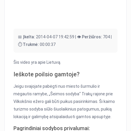
📅 Įkelta:
2014-04-07 19:42:59 |
👁️ Peržiūros:
704 |
⏱️ Trukmė:
00:00:37
Šis video yra apie Lietuvą.
Ieškote poilsio gamtoje?
Jeigu svajojate pabėgti nuo miesto šurmulio ir
mėgautis ramybe, „Šeimos sodyba“ Trakų rajone prie
Vilkokšnio ežero gali būti puikus pasirinkimas. Ši kaimo
turizmo sodyba siūlo šiuolaikinius patogumus, puikią
lokaciją ir galimybę atsipalaiduoti gamtos apsuptyje.
Pagrindiniai sodybos privalumai: