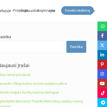
Prisijungti
Registruotis
Pateikti skelbimą
ėlapyje
Tinklaraščiai
Apie
DUK
Kontaktai
Svečiai
aieška
Paieška
aujausi Įrašai
ūsų namai prie jūros!
avender Village kaimo turizmo sodybos plėtra
ičardo žvejyba Kuršių mariose Neringoje
plankykite Montaną? Pasitikrinkite mūsų sodybų nuomą
iandien!