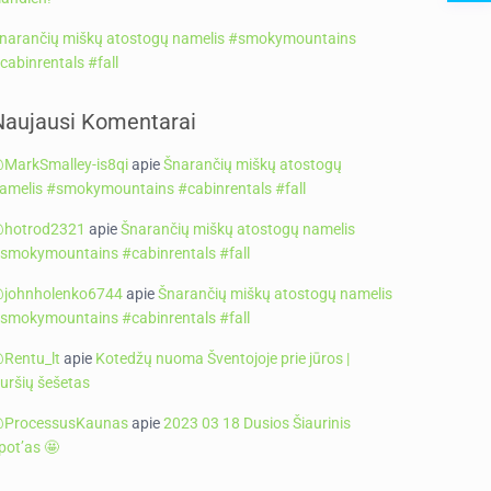
narančių miškų atostogų namelis #smokymountains
cabinrentals #fall
Naujausi Komentarai
MarkSmalley-is8qi
apie
Šnarančių miškų atostogų
amelis #smokymountains #cabinrentals #fall
hotrod2321
apie
Šnarančių miškų atostogų namelis
smokymountains #cabinrentals #fall
johnholenko6744
apie
Šnarančių miškų atostogų namelis
smokymountains #cabinrentals #fall
Rentu_lt
apie
Kotedžų nuoma Šventojoje prie jūros |
uršių šešetas
ProcessusKaunas
apie
2023 03 18 Dusios Šiaurinis
pot’as 🤩