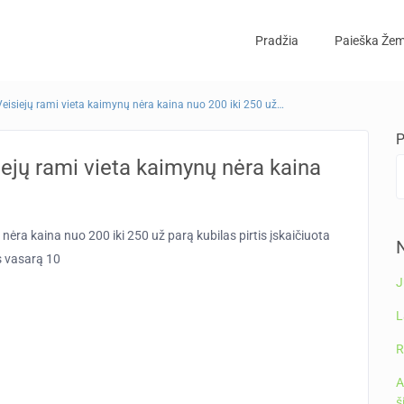
Pradžia
Paieška Žem
siejų rami vieta kaimynų nėra kaina nuo 200 iki 250 už…
P
jų rami vieta kaimynų nėra kaina
ra kaina nuo 200 iki 250 už parą kubilas pirtis įskaičiuota
N
 vasarą 10
J
L
R
A
š