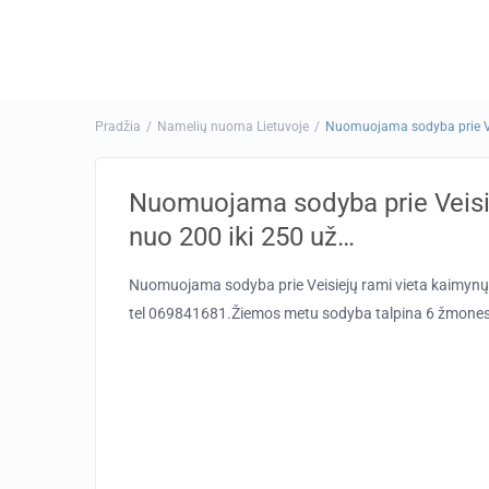
Pradžia
Namelių nuoma Lietuvoje
Nuomuojama sodyba prie Vei
Nuomuojama sodyba prie Veisie
nuo 200 iki 250 už…
Nuomuojama sodyba prie Veisiejų rami vieta kaimynų nė
tel 069841681.Žiemos metu sodyba talpina 6 žmones