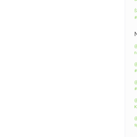
Š
#
@
n
@
#
@
#
@
K
@
s