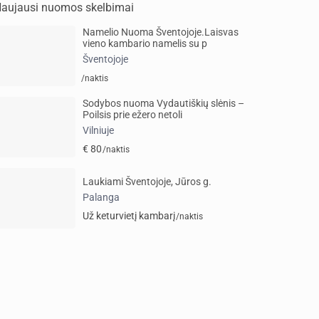
aujausi nuomos skelbimai
Namelio Nuoma Šventojoje.Laisvas
vieno kambario namelis su p
Šventojoje
/naktis
Sodybos nuoma Vydautiškių slėnis –
Poilsis prie ežero netoli
Vilniuje
€ 80
/naktis
Laukiami Šventojoje, Jūros g.
Palanga
Už keturvietį kambarį
/naktis