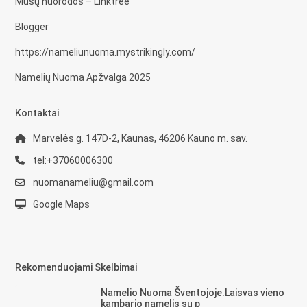
Mūsų nuorodos – Linktree
Blogger
https://nameliunuoma.mystrikingly.com/
Namelių Nuoma Apžvalga 2025
Kontaktai
Marvelės g. 147D-2, Kaunas, 46206 Kauno m. sav.
tel:+37060006300
nuomanameliu@gmail.com
Google Maps
Rekomenduojami Skelbimai
Namelio Nuoma Šventojoje.Laisvas vieno
kambario namelis su p