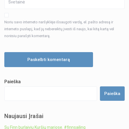
Noriu savo interneto naršyklėje išsaugoti vardą, el. pašto adresą ir
interneto puslapį, kad jų nebereiktų įvesti iš naujo, kai kitą kartą vėl
norėsiu parašyti komentarą.
Paieška
Paieška
Naujausi Įrašai
Su Finn burlaiviu Kuršių mariose. #finnsailing