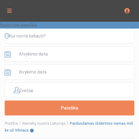
Išplėstinė paieška
Svečiai
Pradžia
Namelių nuoma Lietuvoje
Parduodamas išskirtinis namas miš
ke už Vilniaus ⬤