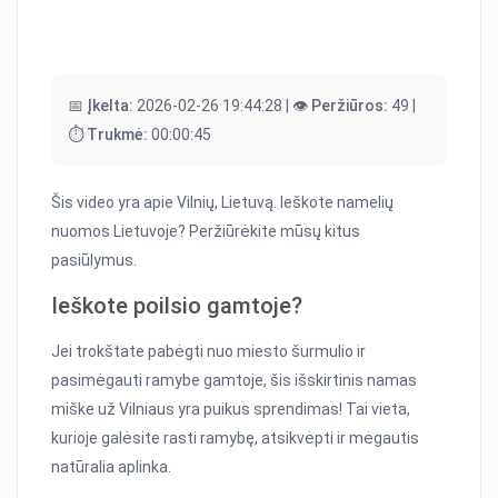
📅 Įkelta:
2026-02-26 19:44:28 |
👁️ Peržiūros:
49 |
⏱️ Trukmė:
00:00:45
Šis video yra apie Vilnių, Lietuvą. Ieškote namelių
nuomos Lietuvoje? Peržiūrėkite mūsų kitus
pasiūlymus.
Ieškote poilsio gamtoje?
Jei trokštate pabėgti nuo miesto šurmulio ir
pasimėgauti ramybe gamtoje, šis išskirtinis namas
miške už Vilniaus yra puikus sprendimas! Tai vieta,
kurioje galėsite rasti ramybę, atsikvėpti ir mėgautis
natūralia aplinka.