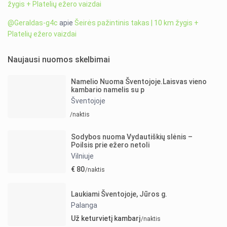
žygis + Platelių ežero vaizdai
@Geraldas-g4c
apie
Šeirės pažintinis takas | 10 km žygis +
Platelių ežero vaizdai
Naujausi nuomos skelbimai
Namelio Nuoma Šventojoje.Laisvas vieno
kambario namelis su p
Šventojoje
/naktis
Sodybos nuoma Vydautiškių slėnis –
Poilsis prie ežero netoli
Vilniuje
€ 80
/naktis
Laukiami Šventojoje, Jūros g.
Palanga
Už keturvietį kambarį
/naktis