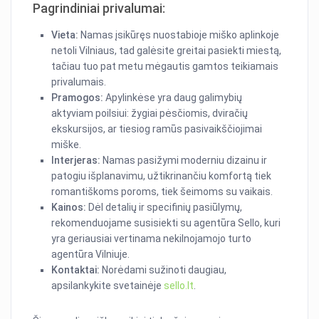
Pagrindiniai privalumai:
Vieta:
Namas įsikūręs nuostabioje miško aplinkoje
netoli Vilniaus, tad galėsite greitai pasiekti miestą,
tačiau tuo pat metu mėgautis gamtos teikiamais
privalumais.
Pramogos:
Apylinkėse yra daug galimybių
aktyviam poilsiui: žygiai pėsčiomis, dviračių
ekskursijos, ar tiesiog ramūs pasivaikščiojimai
miške.
Interjeras:
Namas pasižymi moderniu dizainu ir
patogiu išplanavimu, užtikrinančiu komfortą tiek
romantiškoms poroms, tiek šeimoms su vaikais.
Kainos:
Dėl detalių ir specifinių pasiūlymų,
rekomenduojame susisiekti su agentūra Sello, kuri
yra geriausiai vertinama nekilnojamojo turto
agentūra Vilniuje.
Kontaktai:
Norėdami sužinoti daugiau,
apsilankykite svetainėje
sello.lt
.