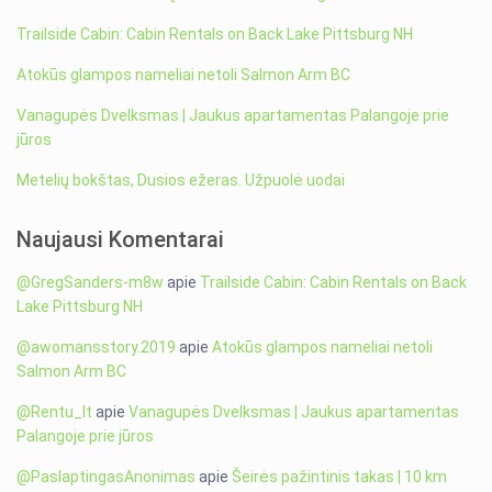
Trailside Cabin: Cabin Rentals on Back Lake Pittsburg NH
Atokūs glampos nameliai netoli Salmon Arm BC
Vanagupės Dvelksmas | Jaukus apartamentas Palangoje prie
jūros
Metelių bokštas, Dusios ežeras. Užpuolė uodai
Naujausi Komentarai
@GregSanders-m8w
apie
Trailside Cabin: Cabin Rentals on Back
Lake Pittsburg NH
@awomansstory.2019
apie
Atokūs glampos nameliai netoli
Salmon Arm BC
@Rentu_lt
apie
Vanagupės Dvelksmas | Jaukus apartamentas
Palangoje prie jūros
@PaslaptingasAnonimas
apie
Šeirės pažintinis takas | 10 km