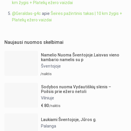
km žygis + Platelių ežero vaizdai
@Geraldas-g4c
apie
Šeirės pažintinis takas | 10 km žygis +
Platelių ežero vaizdai
Naujausi nuomos skelbimai
Namelio Nuoma Šventojoje.Laisvas vieno
kambario namelis su p
Šventojoje
/naktis
Sodybos nuoma Vydautiškių slėnis –
Poilsis prie ežero netoli
Vilniuje
€ 80
/naktis
Laukiami Šventojoje, Jūros g.
Palanga