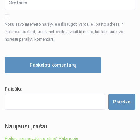
Noriu savo interneto naršyklėje išsaugoti vardą, el. pašto adresą ir
interneto puslapį, kad jų nebereiktų įvesti iš naujo, kai kitą kartą vėl
norėsiu parašyti komentarą.
Paieška
Paieška
Naujausi Įrašai
Poilsio namai „Jūros vilnis” Palangoje