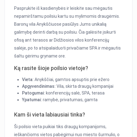
Pasprukite iš kasdienybės ir leiskite sau mėgautis
nepamirštamu poilsiu kartu su mylimomis draugėmis.
Baronų vila Anykščiuose pasiūlys Jums unikalią
galimybę derinti darbą su poilsiu. Čia galėsite įsikurti
ofisą ant terasos ar Didžiosios vilos konferencijų
salėje, po to atsipalaiduoti privačiame SPA ir mėgautis
šaltu gėrimu gryname ore.
Ką rasite šioje poilsio vietoje?
Vieta:
Anykščiai, gamtos apsuptis prie ežero
Apgyvendinimas:
Vila, skirta draugų kompanijai
Patogumai:
konferencijų salė, SPA, terasa
Ypatumai:
ramybė, privatumas, gamta
Kam ši vieta labiausiai tinka?
Ši poilsio vieta puikiai tiks draugų kompanijoms,
ieškančioms vietos pabėgimui nuo miesto šurmulio, o