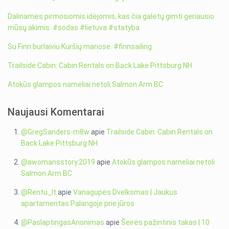
Dalinamės pirmosiomis idėjomis, kas čia galėtų gimti geriausio
mūsų akimis. #sodas #lietuva #statyba
Su Finn burlaiviu Kuršių mariose. #finnsailing
Trailside Cabin: Cabin Rentals on Back Lake Pittsburg NH
Atokūs glampos nameliai netoli Salmon Arm BC
Naujausi Komentarai
@GregSanders-m8w
apie
Trailside Cabin: Cabin Rentals on
Back Lake Pittsburg NH
@awomansstory.2019
apie
Atokūs glampos nameliai netoli
Salmon Arm BC
@Rentu_lt
apie
Vanagupės Dvelksmas | Jaukus
apartamentas Palangoje prie jūros
@PaslaptingasAnonimas
apie
Šeirės pažintinis takas | 10