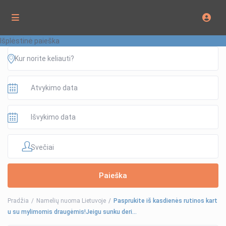
Išplėstinė paieška
Svečiai
Pradžia
Namelių nuoma Lietuvoje
Pasprukite iš kasdienės rutinos kart
u su mylimomis draugėmis!Jeigu sunku deri…