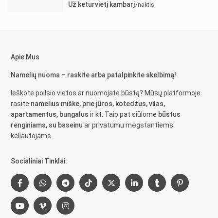
Už keturvietį kambarį
/naktis
Apie Mus
Namelių nuoma – raskite arba patalpinkite skelbimą!
Ieškote poilsio vietos ar nuomojate būstą? Mūsų platformoje
rasite
namelius miške, prie jūros, kotedžus, vilas,
apartamentus, bungalus
ir kt. Taip pat siūlome
būstus
renginiams, su baseinu
ar privatumu mėgstantiems
keliautojams.
Socialiniai Tinklai: