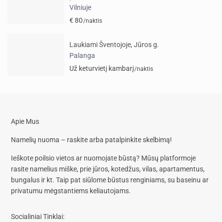
Vilniuje
€ 80
/naktis
Laukiami Šventojoje, Jūros g.
Palanga
Už keturvietį kambarį
/naktis
Apie Mus
Namelių nuoma – raskite arba patalpinkite skelbimą!
Ieškote poilsio vietos ar nuomojate būstą? Mūsų platformoje
rasite
namelius miške, prie jūros, kotedžus, vilas, apartamentus,
bungalus
ir kt. Taip pat siūlome
būstus renginiams, su baseinu
ar
privatumu mėgstantiems keliautojams.
Socialiniai Tinklai: