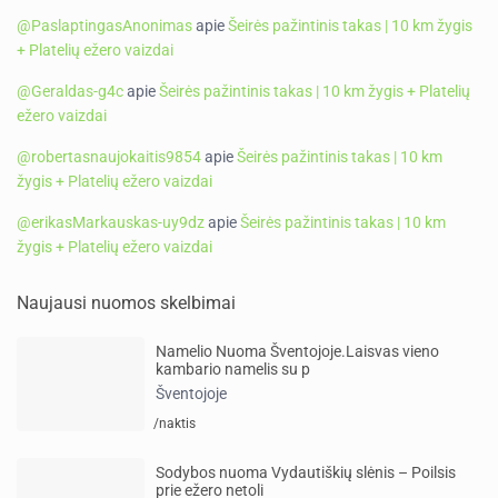
@PaslaptingasAnonimas
apie
Šeirės pažintinis takas | 10 km žygis
+ Platelių ežero vaizdai
@Geraldas-g4c
apie
Šeirės pažintinis takas | 10 km žygis + Platelių
ežero vaizdai
@robertasnaujokaitis9854
apie
Šeirės pažintinis takas | 10 km
žygis + Platelių ežero vaizdai
@erikasMarkauskas-uy9dz
apie
Šeirės pažintinis takas | 10 km
žygis + Platelių ežero vaizdai
Naujausi nuomos skelbimai
Namelio Nuoma Šventojoje.Laisvas vieno
kambario namelis su p
Šventojoje
/naktis
Sodybos nuoma Vydautiškių slėnis – Poilsis
prie ežero netoli