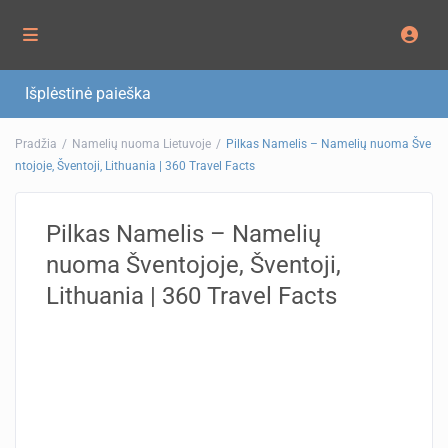
Išplėstinė paieška
Pradžia
Namelių nuoma Lietuvoje
Pilkas Namelis – Namelių nuoma Šve
ntojoje, Šventoji, Lithuania | 360 Travel Facts
Pilkas Namelis – Namelių
nuoma Šventojoje, Šventoji,
Lithuania | 360 Travel Facts