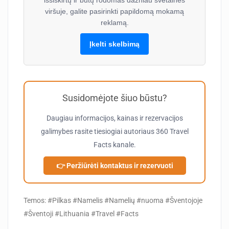
išsiskirtų ir būtų rodomas dažniau svetainės
viršuje, galite pasirinkti papildomą mokamą
reklamą.
Įkelti skelbimą
Susidomėjote šiuo būstu?
Daugiau informacijos, kainas ir rezervacijos
galimybes rasite tiesiogiai autoriaus
360 Travel
Facts
kanale.
👉 Peržiūrėti kontaktus ir rezervuoti
Temos: #Pilkas #Namelis #Namelių #nuoma #Šventojoje
#Šventoji #Lithuania #Travel #Facts