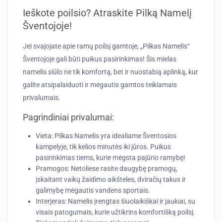
Ieškote poilsio? Atraskite Pilką Namelį
Šventojoje!
Jei svajojate apie ramų poilsį gamtoje, „Pilkas Namelis“
Šventojoje gali būti puikus pasirinkimas! Šis mielas
namelis siūlo ne tik komfortą, bet ir nuostabią aplinką, kur
galite atsipalaiduoti ir mėgautis gamtos teikiamais
privalumais.
Pagrindiniai privalumai:
Vieta:
Pilkas Namelis yra idealiame Šventosios
kampelyje, tik kelios minutės iki jūros. Puikus
pasirinkimas tiems, kurie mėgsta pajūrio ramybę!
Pramogos:
Netoliese rasite daugybę pramogų,
įskaitant vaikų žaidimo aikšteles, dviračių takus ir
galimybę mėgautis vandens sportais.
Interjeras:
Namelis įrengtas šiuolaikiškai ir jaukiai, su
visais patogumais, kurie užtikrins komfortišką poilsį.