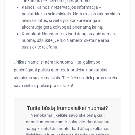
Tinkamas tiek šeimoms, tiek poroms!
Kainos:
Kainos ir rezervacijos informacija –
pasitarkite su šeimininkais. Nors tikslios kainos video
neišvardintos, ši vieta yra konkurencinga ir
akcentuoja gerą kokybę už prieinamą kainą.
Kontaktai:
Norėdami sužinoti daugiau apie namelių
nuomą, užsukite į „Pilko Namelio“ svetainę arba
susisiekite telefonu.
„Pilkas Namelis“ nėra tik nuoma – tai galimybė
pasimėgauti poilsiu gamtoje ir praleisti nuostabias
akimirkas su artimaisiais. Tiek šeimos, tiek poros ras čia
savo vietą ir puikiai praleis laiką!
Turite būstą trumpalaikei nuomai?
Nemokamai įkelkite savo skelbimą čia į
nameliunuoma.com ir sulaukite dar daugiau
naujų klientų! Jei norite, kad Jūsų skelbimas