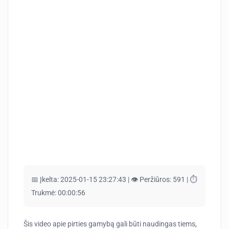
📅 Įkelta:
2025-01-15 23:27:43 |
👁️ Peržiūros:
591 |
⏱️
Trukmė:
00:00:56
Šis video apie pirties gamybą gali būti naudingas tiems,