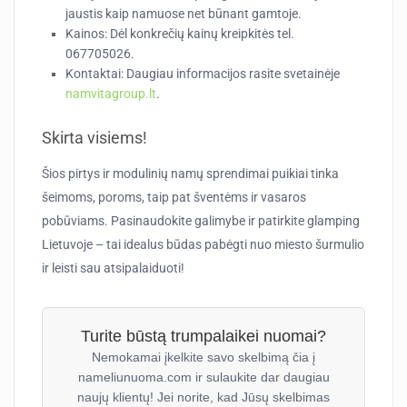
jaustis kaip namuose net būnant gamtoje.
Kainos:
Dėl konkrečių kainų kreipkitės tel.
067705026.
Kontaktai:
Daugiau informacijos rasite svetainėje
namvitagroup.lt
.
Skirta visiems!
Šios pirtys ir modulinių namų sprendimai puikiai tinka
šeimoms, poroms, taip pat šventėms ir vasaros
pobūviams. Pasinaudokite galimybe ir patirkite glamping
Lietuvoje – tai idealus būdas pabėgti nuo miesto šurmulio
ir leisti sau atsipalaiduoti!
Turite būstą trumpalaikei nuomai?
Nemokamai įkelkite savo skelbimą čia į
nameliunuoma.com ir sulaukite dar daugiau
naujų klientų! Jei norite, kad Jūsų skelbimas