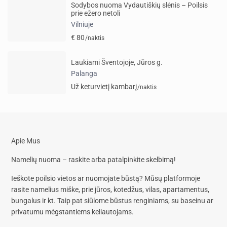
Sodybos nuoma Vydautiškių slėnis – Poilsis
prie ežero netoli
Vilniuje
€ 80
/naktis
Laukiami Šventojoje, Jūros g.
Palanga
Už keturvietį kambarį
/naktis
Apie Mus
Namelių nuoma – raskite arba patalpinkite skelbimą!
Ieškote poilsio vietos ar nuomojate būstą? Mūsų platformoje
rasite
namelius miške, prie jūros, kotedžus, vilas, apartamentus,
bungalus
ir kt. Taip pat siūlome
būstus renginiams, su baseinu
ar
privatumu mėgstantiems keliautojams.