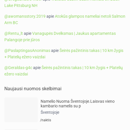
Lake Pittsburg NH
@awomansstory.2019
apie
Atokūs glampos nameliai netoli Salmon
Arm BC
@Rentu_lt
apie
Vanagupės Dvelksmas | Jaukus apartamentas
Palangoje prie jūros
@PaslaptingasAnonimas
apie
Šeirės pažintinis takas | 10 km žygis
+ Platelių ežero vaizdai
@Geraldas-g4c
apie
Šeirės pažintinis takas | 10 km žygis + Platelių
ežero vaizdai
Naujausi nuomos skelbimai
Namelio Nuoma Šventojoje.Laisvas vieno
kambario namelis su p
Šventojoje
/naktis