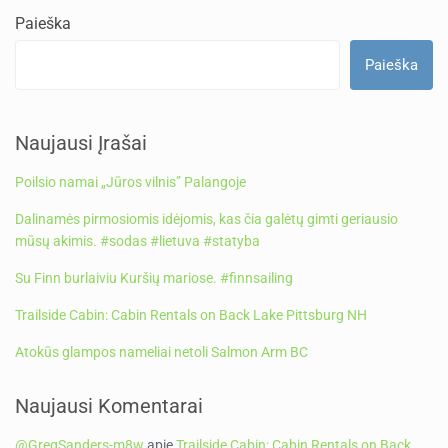
Paieška
Paieška
Naujausi Įrašai
Poilsio namai „Jūros vilnis” Palangoje
Dalinamės pirmosiomis idėjomis, kas čia galėtų gimti geriausio
mūsų akimis. #sodas #lietuva #statyba
Su Finn burlaiviu Kuršių mariose. #finnsailing
Trailside Cabin: Cabin Rentals on Back Lake Pittsburg NH
Atokūs glampos nameliai netoli Salmon Arm BC
Naujausi Komentarai
@GregSanders-m8w
apie
Trailside Cabin: Cabin Rentals on Back