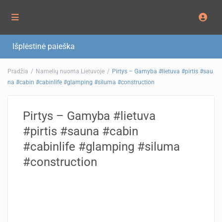
Išplėstinė paieška
Pradžia
Namelių nuoma Lietuvoje
Pirtys – Gamyba #lietuva #pirtis #sau
na #cabin #cabinlife #glamping #siluma #construction
Pirtys – Gamyba #lietuva
#pirtis #sauna #cabin
#cabinlife #glamping #siluma
#construction