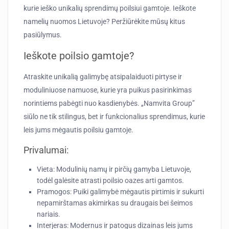
kurie ieško unikalių sprendimų poilsiui gamtoje. Ieškote
namelių nuomos Lietuvoje? Peržiūrėkite mūsų kitus
pasiūlymus.
Ieškote poilsio gamtoje?
Atraskite unikalią galimybę atsipalaiduoti pirtyse ir
moduliniuose namuose, kurie yra puikus pasirinkimas
norintiems pabėgti nuo kasdienybės. „Namvita Group”
siūlo ne tik stilingus, bet ir funkcionalius sprendimus, kurie
leis jums mėgautis poilsiu gamtoje.
Privalumai:
Vieta:
Modulinių namų ir pirčių gamyba Lietuvoje,
todėl galėsite atrasti poilsio oazes arti gamtos.
Pramogos:
Puiki galimybė mėgautis pirtimis ir sukurti
nepamirštamas akimirkas su draugais bei šeimos
nariais.
Interjeras:
Modernus ir patogus dizainas leis jums