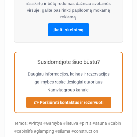
išsiskirtų ir būtų rodomas dažniau svetainės
viršuje, galite pasirinkti papildomą mokamą
reklamą.
Įkelti skelbimą
Susidomėjote šiuo būstu?
Daugiau informacijos, kainas ir rezervacijos
galimybes rasite tiesiogiai autoriaus
Namvitagroup
kanale.
👉 Peržiūrėti kontaktus ir rezervuoti
Temos: #Pirtys #Gamyba #lietuva #pirtis #sauna #cabin
#cabinlife #glamping #siluma #construction