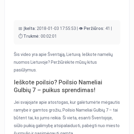
📅 Įkelta:
2018-01-03 17:55:53 |
👁️ Peržiūros:
41 |
⏱️ Trukmė:
00:02:01
Šis video yra apie Šventąją, Lietuvą. Ieškote namelių
nuomos Lietuvoje? Peržiūrėkite mūsų kitus
pasiūlymus.
Ieškote poilsio? Poilsio Nameliai
Gulbių 7 – puikus sprendimas!
Jei svajojate apie atostogas, kur galėtumėte mėgautis
ramybe ir gamtos grožiu, Poilsio Nameliai Gulbių 7 – tai
būtent tai, ko jums reikia. Ši vieta, esanti Šventojoje,
siūlo puikią galimybę atsipalaiduoti, pabėgti nuo miesto
šurmulio ir pasimėgauti gamta.