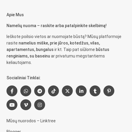
Apie Mus
Namelių nuoma – raskite arba patalpinkite skelbimą!
Ieškote poilsio vietos ar nuomojate būstą? Mūsų platformoje
rasite
namelius miške, prie jūros, kotedžus, vilas,
apartamentus, bungalus
ir kt. Taip pat siūlome
būstus
renginiams, su baseinu
ar privatumu mėgstantiems
keliautojams.
Socialiniai Tinklai:
Mūsų nuorodos – Linktree
Blogger