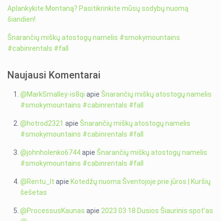
Aplankykite Montaną? Pasitikrinkite mūsų sodybų nuomą
šiandien!
Šnarančių miškų atostogų namelis #smokymountains
#cabinrentals #fall
Naujausi Komentarai
@MarkSmalley-is8qi
apie
Šnarančių miškų atostogų namelis
#smokymountains #cabinrentals #fall
@hotrod2321
apie
Šnarančių miškų atostogų namelis
#smokymountains #cabinrentals #fall
@johnholenko6744
apie
Šnarančių miškų atostogų namelis
#smokymountains #cabinrentals #fall
@Rentu_lt
apie
Kotedžų nuoma Šventojoje prie jūros | Kuršių
šešetas
@ProcessusKaunas
apie
2023 03 18 Dusios Šiaurinis spot’as