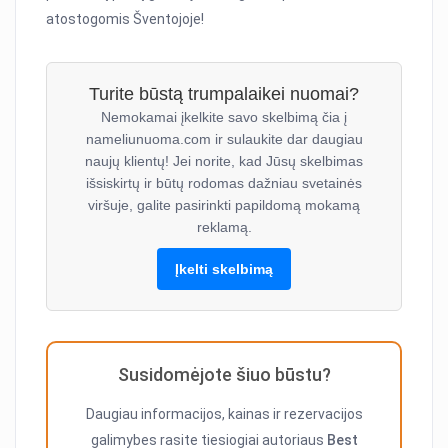
atostogomis Šventojoje!
Turite būstą trumpalaikei nuomai?
Nemokamai įkelkite savo skelbimą čia į
nameliunuoma.com ir sulaukite dar daugiau
naujų klientų! Jei norite, kad Jūsų skelbimas
išsiskirtų ir būtų rodomas dažniau svetainės
viršuje, galite pasirinkti papildomą mokamą
reklamą.
Įkelti skelbimą
Susidomėjote šiuo būstu?
Daugiau informacijos, kainas ir rezervacijos
galimybes rasite tiesiogiai autoriaus
Best