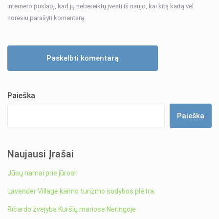
interneto puslapį, kad jų nebereiktų įvesti iš naujo, kai kitą kartą vėl
norėsiu parašyti komentarą.
Paieška
Paieška
Naujausi Įrašai
Jūsų namai prie jūros!
Lavender Village kaimo turizmo sodybos plėtra
Ričardo žvejyba Kuršių mariose Neringoje