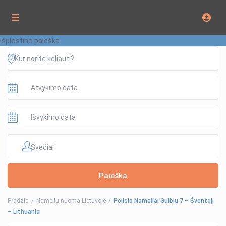
Išplėstinė paieška
Svečiai
Pradžia
Namelių nuoma Lietuvoje
Poilsio Nameliai Gulbių 7 – Šventoji
– Lithuania