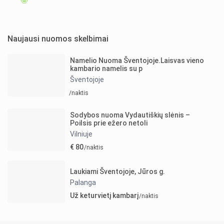
🤩
Naujausi nuomos skelbimai
Namelio Nuoma Šventojoje.Laisvas vieno
kambario namelis su p
Šventojoje
/naktis
Sodybos nuoma Vydautiškių slėnis –
Poilsis prie ežero netoli
Vilniuje
€ 80
/naktis
Laukiami Šventojoje, Jūros g.
Palanga
Už keturvietį kambarį
/naktis