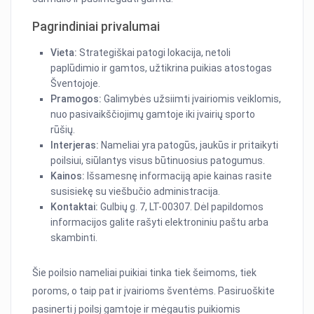
Pagrindiniai privalumai
Vieta:
Strategiškai patogi lokacija, netoli
paplūdimio ir gamtos, užtikrina puikias atostogas
Šventojoje.
Pramogos:
Galimybės užsiimti įvairiomis veiklomis,
nuo pasivaikščiojimų gamtoje iki įvairių sporto
rūšių.
Interjeras:
Nameliai yra patogūs, jaukūs ir pritaikyti
poilsiui, siūlantys visus būtinuosius patogumus.
Kainos:
Išsamesnę informaciją apie kainas rasite
susisiekę su viešbučio administracija.
Kontaktai:
Gulbių g. 7, LT-00307. Dėl papildomos
informacijos galite rašyti elektroniniu paštu arba
skambinti.
Šie poilsio nameliai puikiai tinka tiek šeimoms, tiek
poroms, o taip pat ir įvairioms šventėms. Pasiruoškite
pasinerti į poilsį gamtoje ir mėgautis puikiomis