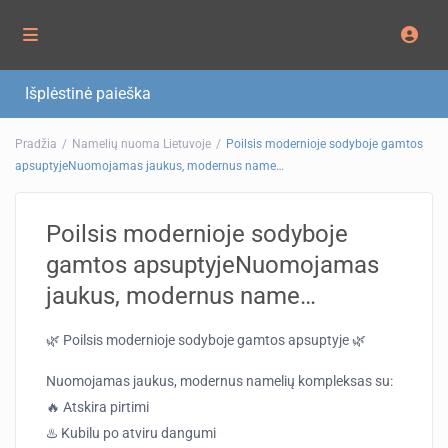
Išplėstinė paieška
Pradžia
Namelių nuoma Lietuvoje
Poilsis modernioje sodyboje gamtos
apsuptyjeNuomojamas jaukus, modernus name…
Poilsis modernioje sodyboje
gamtos apsuptyjeNuomojamas
jaukus, modernus name…
🌿 Poilsis modernioje sodyboje gamtos apsuptyje 🌿
Nuomojamas jaukus, modernus namelių kompleksas su:
🔥 Atskira pirtimi
♨️ Kubilu po atviru dangumi