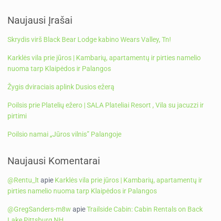
Naujausi Įrašai
Skrydis virš Black Bear Lodge kabino Wears Valley, Tn!
Karklės vila prie jūros | Kambarių, apartamentų ir pirties namelio
nuoma tarp Klaipėdos ir Palangos
Žygis dviraciais aplink Dusios ežerą
Poilsis prie Platelių ežero | SALA Plateliai Resort , Vila su jacuzzi ir
pirtimi
Poilsio namai „Jūros vilnis” Palangoje
Naujausi Komentarai
@Rentu_lt
apie
Karklės vila prie jūros | Kambarių, apartamentų ir
pirties namelio nuoma tarp Klaipėdos ir Palangos
@GregSanders-m8w
apie
Trailside Cabin: Cabin Rentals on Back
Lake Pittsburg NH