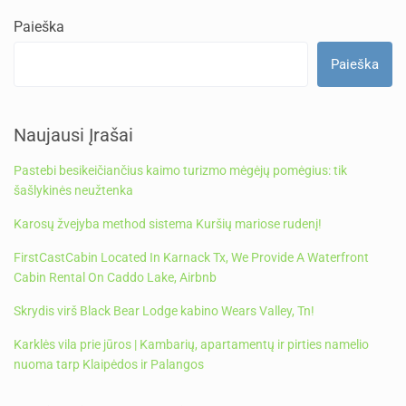
Paieška
Paieška
Naujausi Įrašai
Pastebi besikeičiančius kaimo turizmo mėgėjų pomėgius: tik
šašlykinės neužtenka
Karosų žvejyba method sistema Kuršių mariose rudenį!
FirstCastCabin Located In Karnack Tx, We Provide A Waterfront
Cabin Rental On Caddo Lake, Airbnb
Skrydis virš Black Bear Lodge kabino Wears Valley, Tn!
Karklės vila prie jūros | Kambarių, apartamentų ir pirties namelio
nuoma tarp Klaipėdos ir Palangos