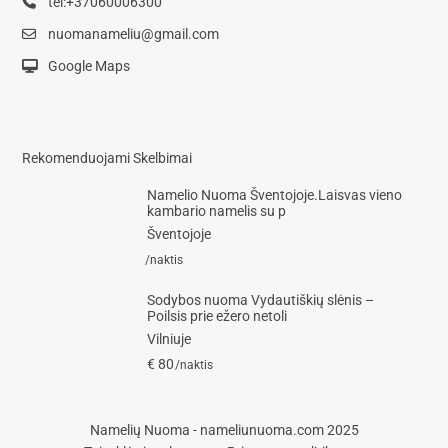
tel:+37060006300
nuomanameliu@gmail.com
Google Maps
Rekomenduojami Skelbimai
Namelio Nuoma Šventojoje.Laisvas vieno
kambario namelis su p
Šventojoje
/naktis
Sodybos nuoma Vydautiškių slėnis –
Poilsis prie ežero netoli
Vilniuje
€ 80
/naktis
Namelių Nuoma - nameliunuoma.com 2025