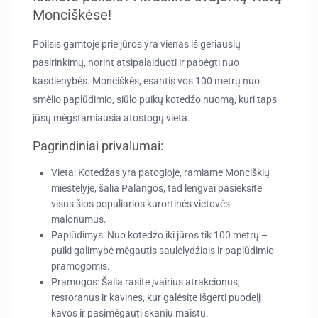
Monciškėse!
Poilsis gamtoje prie jūros yra vienas iš geriausių
pasirinkimų, norint atsipalaiduoti ir pabėgti nuo
kasdienybės. Monciškės, esantis vos 100 metrų nuo
smėlio paplūdimio, siūlo puikų kotedžo nuomą, kuri taps
jūsų mėgstamiausia atostogų vieta.
Pagrindiniai privalumai:
Vieta:
Kotedžas yra patogioje, ramiame Monciškių
miestelyje, šalia Palangos, tad lengvai pasieksite
visus šios populiarios kurortinės vietovės
malonumus.
Paplūdimys:
Nuo kotedžo iki jūros tik 100 metrų –
puiki galimybė mėgautis saulėlydžiais ir paplūdimio
pramogomis.
Pramogos:
Šalia rasite įvairius atrakcionus,
restoranus ir kavines, kur galėsite išgerti puodelį
kavos ir pasimėgauti skaniu maistu.