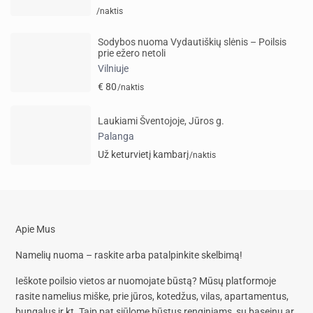
/naktis
Sodybos nuoma Vydautiškių slėnis – Poilsis
prie ežero netoli
Vilniuje
€ 80
/naktis
Laukiami Šventojoje, Jūros g.
Palanga
Už keturvietį kambarį
/naktis
Apie Mus
Namelių nuoma – raskite arba patalpinkite skelbimą!
Ieškote poilsio vietos ar nuomojate būstą? Mūsų platformoje
rasite
namelius miške, prie jūros, kotedžus, vilas, apartamentus,
bungalus
ir kt. Taip pat siūlome
būstus renginiams, su baseinu
ar