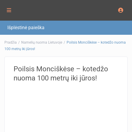
Išplėstinė paieška
Pradžia
Namelių nuoma Lietuvoje
Poilsis Monciškėse – kotedžo nuoma
100 metrų iki jūros!
Poilsis Monciškėse – kotedžo
nuoma 100 metrų iki jūros!