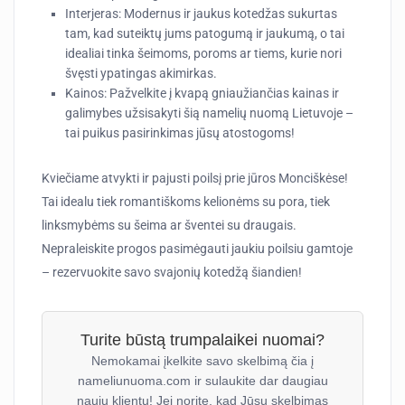
Interjeras:
Modernus ir jaukus kotedžas sukurtas
tam, kad suteiktų jums patogumą ir jaukumą, o tai
idealiai tinka šeimoms, poroms ar tiems, kurie nori
švęsti ypatingas akimirkas.
Kainos:
Pažvelkite į kvapą gniaužiančias kainas ir
galimybes užsisakyti šią namelių nuomą Lietuvoje –
tai puikus pasirinkimas jūsų atostogoms!
Kviečiame atvykti ir pajusti poilsį prie jūros Monciškėse!
Tai idealu tiek romantiškoms kelionėms su pora, tiek
linksmybėms su šeima ar šventei su draugais.
Nepraleiskite progos pasimėgauti jaukiu poilsiu gamtoje
– rezervuokite savo svajonių kotedžą šiandien!
Turite būstą trumpalaikei nuomai?
Nemokamai įkelkite savo skelbimą čia į
nameliunuoma.com ir sulaukite dar daugiau
naujų klientų! Jei norite, kad Jūsų skelbimas