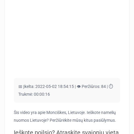
📅 Įkelta:
2022-05-02 18:54:15 |
👁️ Peržiūros:
84 |
⏱️
Trukmė:
00:00:16
Šis video yra apie Monciškes, Lietuvoje. Ieškote namelių
nuomos Lietuvoje? Peržiūrėkite mūsų kitus pasiūlymus.
Ieškote poilsio? Atraskite svajonių vietą