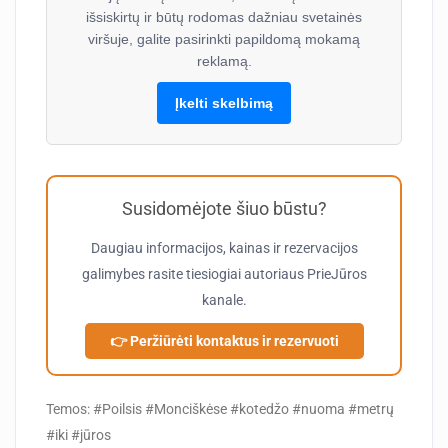
išsiskirtų ir būtų rodomas dažniau svetainės
viršuje, galite pasirinkti papildomą mokamą
reklamą.
Įkelti skelbimą
Susidomėjote šiuo būstu?
Daugiau informacijos, kainas ir rezervacijos
galimybes rasite tiesiogiai autoriaus
PrieJūros
kanale.
👉 Peržiūrėti kontaktus ir rezervuoti
Temos: #Poilsis #Monciškėse #kotedžo #nuoma #metrų
#iki #jūros