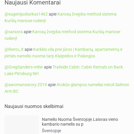
Naujausi Komentarai
@eugenijusliutkus1462
apie
Karosų žvejyba method sistema
Kuršių mariose rudenį!
@sarasra
apie
Karosų žvejyba method sistema Kuršių mariose
rudenį!
@Rentu_lt
apie
Karklės vila prie jūros | Kambarių, apartamentų ir
pirties namelio nuoma tarp Klaipėdos ir Palangos
@GregSanders-m8w
apie
Trailside Cabin: Cabin Rentals on Back
Lake Pittsburg NH
@awomansstory.2019
apie
Atokūs glampos nameliai netoli Salmon
Arm BC
Naujausi nuomos skelbimai
Namelio Nuoma Šventojoje.Laisvas vieno
kambario namelis su p
Šventojoje