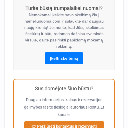
Turite būstą trumpalaikei nuomai?
Nemokamai įkelkite savo skelbimą čia į
nameliunuoma.com ir sulaukite dar daugiau
naujų klientų! Jei norite, kad Jūsų skelbimas
išsiskirtų ir būtų rodomas dažniau svetainės
viršuje, galite pasirinkti papildomą mokamą
reklamą.
Įkelti skelbimą
Susidomėjote šiuo būstu?
Daugiau informacijos, kainas ir rezervacijos
galimybes rasite tiesiogiai autoriaus
Rentu_Lt
kanale.
👉 Peržiūrėti kontaktus ir rezervuoti