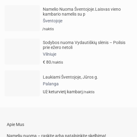
Namelio Nuoma Šventojoje.Laisvas vieno
kambario namelis su p
Šventojoje
/naktis
Sodybos nuoma Vydautiškių slėnis – Poilsis
prie ežero netoli
Vilniuje
€ 80
/naktis
Laukiami Šventojoje, Jūros g.
Palanga
Už keturvietį kambarį
/naktis
Apie Mus
Namelių nuoma – raskite arba patalpinkite skelbimą!