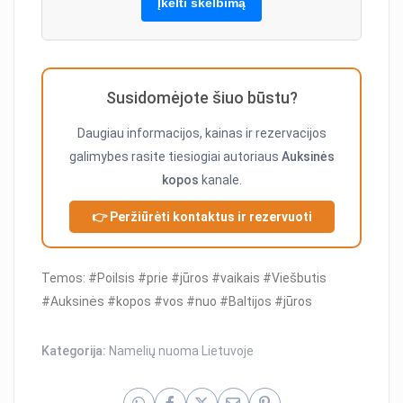
Įkelti skelbimą
Susidomėjote šiuo būstu?
Daugiau informacijos, kainas ir rezervacijos
galimybes rasite tiesiogiai autoriaus
Auksinės
kopos
kanale.
👉 Peržiūrėti kontaktus ir rezervuoti
Temos: #Poilsis #prie #jūros #vaikais #Viešbutis
#Auksinės #kopos #vos #nuo #Baltijos #jūros
Kategorija:
Namelių nuoma Lietuvoje