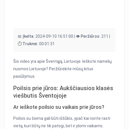
📅 Įkelta:
2024-09-10 16:51:00 |
👁️ Peržiūros:
211 |
⏱️ Trukmė:
00:01:31
Šis video yra apie Šventąją, Lietuvoje. Ieškote namelių
nuomos Lietuvoje? Peržiūrėkite mūsų kitus
pasiūlymus.
Poilsis prie jūros: Aukščiausios klasės
viešbutis Šventojoje
Ar ieškote poilsio su vaikais prie jūros?
Poilsis su šeima gali būti iššūkis, ypač kai norite rasti
vietą, kuri būtų ne tik patogi, bet ir įdomi vaikams.