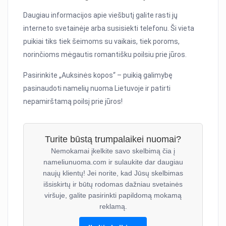
Daugiau informacijos apie viešbutį galite rasti jų
interneto svetainėje arba susisiekti telefonu. Ši vieta
puikiai tiks tiek šeimoms su vaikais, tiek poroms,
norinčioms mėgautis romantišku poilsiu prie jūros.
Pasirinkite „Auksinės kopos“ – puikią galimybę
pasinaudoti namelių nuoma Lietuvoje ir patirti
nepamirštamą poilsį prie jūros!
Turite būstą trumpalaikei nuomai?
Nemokamai įkelkite savo skelbimą čia į
nameliunuoma.com ir sulaukite dar daugiau
naujų klientų! Jei norite, kad Jūsų skelbimas
išsiskirtų ir būtų rodomas dažniau svetainės
viršuje, galite pasirinkti papildomą mokamą
reklamą.