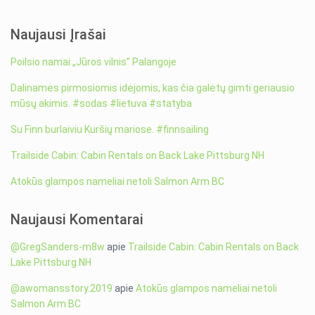
Naujausi Įrašai
Poilsio namai „Jūros vilnis” Palangoje
Dalinamės pirmosiomis idėjomis, kas čia galėtų gimti geriausio
mūsų akimis. #sodas #lietuva #statyba
Su Finn burlaiviu Kuršių mariose. #finnsailing
Trailside Cabin: Cabin Rentals on Back Lake Pittsburg NH
Atokūs glampos nameliai netoli Salmon Arm BC
Naujausi Komentarai
@GregSanders-m8w
apie
Trailside Cabin: Cabin Rentals on Back
Lake Pittsburg NH
@awomansstory.2019
apie
Atokūs glampos nameliai netoli
Salmon Arm BC