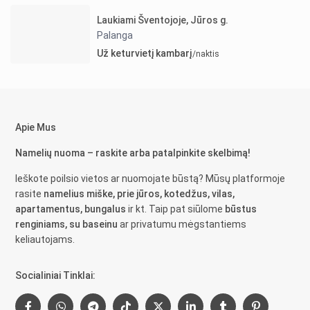
Laukiami Šventojoje, Jūros g.
Palanga
Už keturvietį kambarį
/naktis
Apie Mus
Namelių nuoma – raskite arba patalpinkite skelbimą!
Ieškote poilsio vietos ar nuomojate būstą? Mūsų platformoje
rasite
namelius miške, prie jūros, kotedžus, vilas,
apartamentus, bungalus
ir kt. Taip pat siūlome
būstus
renginiams, su baseinu
ar privatumu mėgstantiems
keliautojams.
Socialiniai Tinklai: