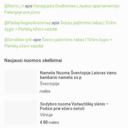
@Rentu_lt
apie
Vanagupės Dvelksmas | Jaukus apartamentas
Palangoje prie jūros
@PaslaptingasAnonimas
apie
Šeirės pažintinis takas | 10 km
žygis + Platelių ežero vaizdai
@Geraldas-g4c
apie
Šeirės pažintinis takas | 10 km žygis +
Platelių ežero vaizdai
Naujausi nuomos skelbimai
Namelio Nuoma Šventojoje.Laisvas vieno
kambario namelis su p
Šventojoje
/naktis
Sodybos nuoma Vydautiškių slėnis –
Poilsis prie ežero netoli
Vilniuje
€ 80
/naktis