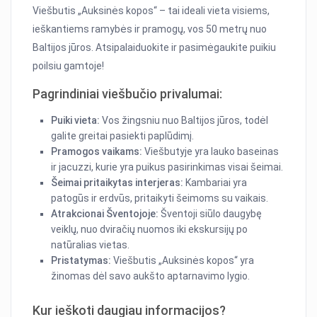
Viešbutis „Auksinės kopos“ – tai ideali vieta visiems,
ieškantiems ramybės ir pramogų, vos 50 metrų nuo
Baltijos jūros. Atsipalaiduokite ir pasimėgaukite puikiu
poilsiu gamtoje!
Pagrindiniai viešbučio privalumai:
Puiki vieta:
Vos žingsniu nuo Baltijos jūros, todėl
galite greitai pasiekti paplūdimį.
Pramogos vaikams:
Viešbutyje yra lauko baseinas
ir jacuzzi, kurie yra puikus pasirinkimas visai šeimai.
Šeimai pritaikytas interjeras:
Kambariai yra
patogūs ir erdvūs, pritaikyti šeimoms su vaikais.
Atrakcionai Šventojoje:
Šventoji siūlo daugybę
veiklų, nuo dviračių nuomos iki ekskursijų po
natūralias vietas.
Pristatymas:
Viešbutis „Auksinės kopos“ yra
žinomas dėl savo aukšto aptarnavimo lygio.
Kur ieškoti daugiau informacijos?