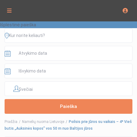
Išplėstinė paieška
Svečiai
Pradžia
Namelių nuoma Lietuvoje
Poilsis prie jūros su vaikais – 4* Vieš
butis „Auksinės kopos” vos 50 m nuo Baltijos jūros