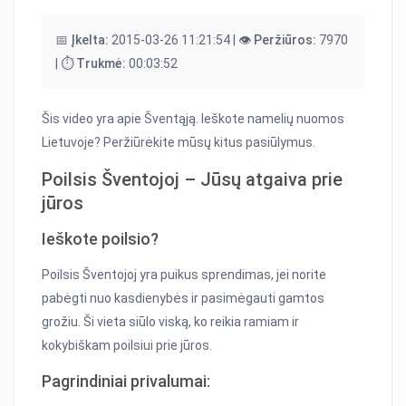
📅 Įkelta:
2015-03-26 11:21:54 |
👁️ Peržiūros:
7970
|
⏱️ Trukmė:
00:03:52
Šis video yra apie Šventąją. Ieškote namelių nuomos
Lietuvoje? Peržiūrėkite mūsų kitus pasiūlymus.
Poilsis Šventojoj – Jūsų atgaiva prie
jūros
Ieškote poilsio?
Poilsis Šventojoj yra puikus sprendimas, jei norite
pabėgti nuo kasdienybės ir pasimėgauti gamtos
grožiu. Ši vieta siūlo viską, ko reikia ramiam ir
kokybiškam poilsiui prie jūros.
Pagrindiniai privalumai: