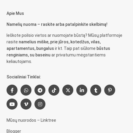
Apie Mus
Namelių nuoma – raskite arba patalpinkite skelbimą!
Ieškote poilsio vietos ar nuomojate būstą? Mūsų platformoje
rasite
namelius miške, prie jūros, kotedžus, vilas,
apartamentus, bungalus
ir kt. Taip pat siūlome
būstus
renginiams, su baseinu
ar privatumu mėgstantiems
keliautojams.
Socialiniai Tinklai:
Mūsų nuorodos – Linktree
Blogger