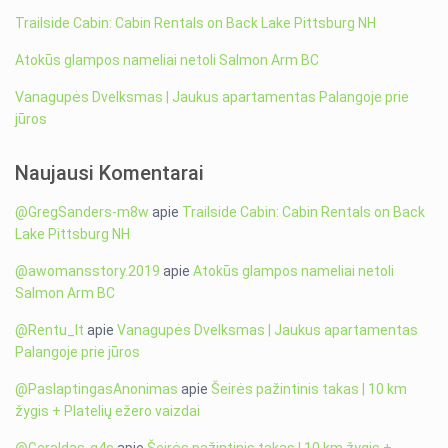
Trailside Cabin: Cabin Rentals on Back Lake Pittsburg NH
Atokūs glampos nameliai netoli Salmon Arm BC
Vanagupės Dvelksmas | Jaukus apartamentas Palangoje prie
jūros
Naujausi Komentarai
@GregSanders-m8w
apie
Trailside Cabin: Cabin Rentals on Back
Lake Pittsburg NH
@awomansstory.2019
apie
Atokūs glampos nameliai netoli
Salmon Arm BC
@Rentu_lt
apie
Vanagupės Dvelksmas | Jaukus apartamentas
Palangoje prie jūros
@PaslaptingasAnonimas
apie
Šeirės pažintinis takas | 10 km
žygis + Platelių ežero vaizdai