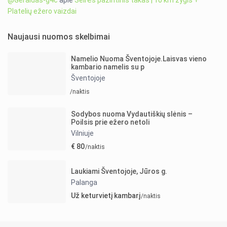
@Geraldas-g4c
apie
Šeirės pažintinis takas | 10 km žygis +
Platelių ežero vaizdai
Naujausi nuomos skelbimai
Namelio Nuoma Šventojoje.Laisvas vieno
kambario namelis su p
Šventojoje
/naktis
Sodybos nuoma Vydautiškių slėnis –
Poilsis prie ežero netoli
Vilniuje
€ 80
/naktis
Laukiami Šventojoje, Jūros g.
Palanga
Už keturvietį kambarį
/naktis