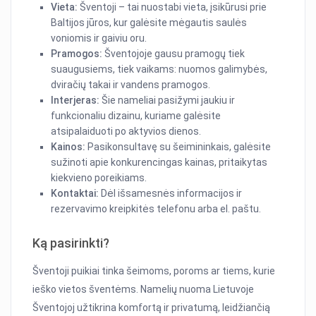
Vieta:
Šventoji – tai nuostabi vieta, įsikūrusi prie
Baltijos jūros, kur galėsite mėgautis saulės
voniomis ir gaiviu oru.
Pramogos:
Šventojoje gausu pramogų tiek
suaugusiems, tiek vaikams: nuomos galimybės,
dviračių takai ir vandens pramogos.
Interjeras:
Šie nameliai pasižymi jaukiu ir
funkcionaliu dizainu, kuriame galėsite
atsipalaiduoti po aktyvios dienos.
Kainos:
Pasikonsultavę su šeimininkais, galėsite
sužinoti apie konkurencingas kainas, pritaikytas
kiekvieno poreikiams.
Kontaktai:
Dėl išsamesnės informacijos ir
rezervavimo kreipkitės telefonu arba el. paštu.
Ką pasirinkti?
Šventoji puikiai tinka šeimoms, poroms ar tiems, kurie
ieško vietos šventėms. Namelių nuoma Lietuvoje
Šventojoj užtikrina komfortą ir privatumą, leidžiančią