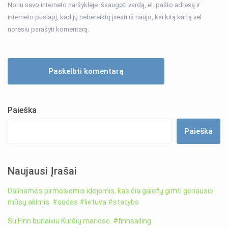
Noriu savo interneto naršyklėje išsaugoti vardą, el. pašto adresą ir
interneto puslapį, kad jų nebereiktų įvesti iš naujo, kai kitą kartą vėl
norėsiu parašyti komentarą.
Paieška
Paieška
Naujausi Įrašai
Dalinamės pirmosiomis idėjomis, kas čia galėtų gimti geriausio
mūsų akimis. #sodas #lietuva #statyba
Su Finn burlaiviu Kuršių mariose. #finnsailing