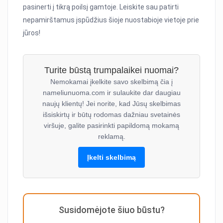
pasinerti į tikrą poilsį gamtoje. Leiskite sau patirti
nepamirštamus įspūdžius šioje nuostabioje vietoje prie
jūros!
Turite būstą trumpalaikei nuomai?
Nemokamai įkelkite savo skelbimą čia į
nameliunuoma.com ir sulaukite dar daugiau
naujų klientų! Jei norite, kad Jūsų skelbimas
išsiskirtų ir būtų rodomas dažniau svetainės
viršuje, galite pasirinkti papildomą mokamą
reklamą.
Įkelti skelbimą
Susidomėjote šiuo būstu?