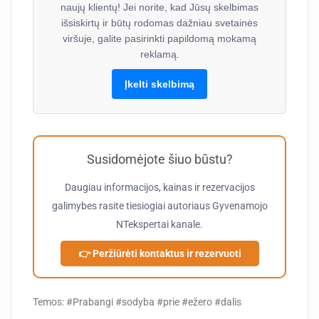
naujų klientų! Jei norite, kad Jūsų skelbimas
išsiskirtų ir būtų rodomas dažniau svetainės
viršuje, galite pasirinkti papildomą mokamą
reklamą.
Įkelti skelbimą
Susidomėjote šiuo būstu?
Daugiau informacijos, kainas ir rezervacijos
galimybes rasite tiesiogiai autoriaus
Gyvenamojo
NTekspertai
kanale.
👉 Peržiūrėti kontaktus ir rezervuoti
Temos: #Prabangi #sodyba #prie #ežero #dalis