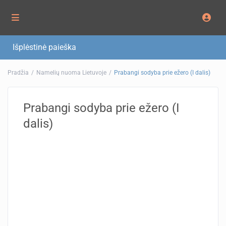
Išplėstinė paieška
Pradžia
Namelių nuoma Lietuvoje
Prabangi sodyba prie ežero (I dalis)
Prabangi sodyba prie ežero (I
dalis)