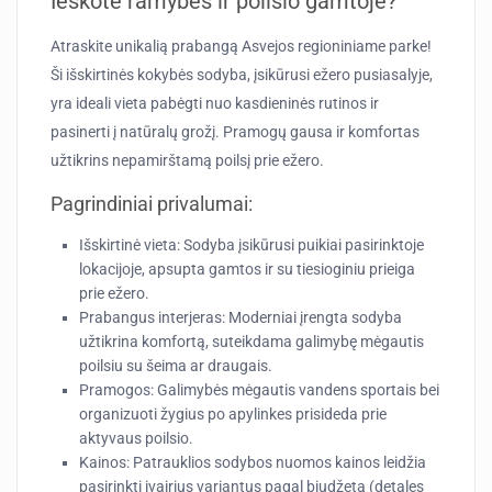
Ieškote ramybės ir poilsio gamtoje?
Atraskite unikalią prabangą Asvejos regioniniame parke!
Ši išskirtinės kokybės sodyba, įsikūrusi ežero pusiasalyje,
yra ideali vieta pabėgti nuo kasdieninės rutinos ir
pasinerti į natūralų grožį. Pramogų gausa ir komfortas
užtikrins nepamirštamą poilsį prie ežero.
Pagrindiniai privalumai:
Išskirtinė vieta:
Sodyba įsikūrusi puikiai pasirinktoje
lokacijoje, apsupta gamtos ir su tiesioginiu prieiga
prie ežero.
Prabangus interjeras:
Moderniai įrengta sodyba
užtikrina komfortą, suteikdama galimybę mėgautis
poilsiu su šeima ar draugais.
Pramogos:
Galimybės mėgautis vandens sportais bei
organizuoti žygius po apylinkes prisideda prie
aktyvaus poilsio.
Kainos:
Patrauklios sodybos nuomos kainos leidžia
pasirinkti įvairius variantus pagal biudžetą (detales