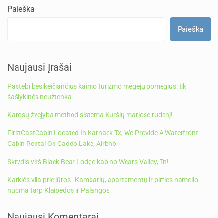
Paieška
Paieška
Naujausi Įrašai
Pastebi besikeičiančius kaimo turizmo mėgėjų pomėgius: tik
šašlykinės neužtenka
Karosų žvejyba method sistema Kuršių mariose rudenį!
FirstCastCabin Located In Karnack Tx, We Provide A Waterfront
Cabin Rental On Caddo Lake, Airbnb
Skrydis virš Black Bear Lodge kabino Wears Valley, Tn!
Karklės vila prie jūros | Kambarių, apartamentų ir pirties namelio
nuoma tarp Klaipėdos ir Palangos
Naujausi Komentarai