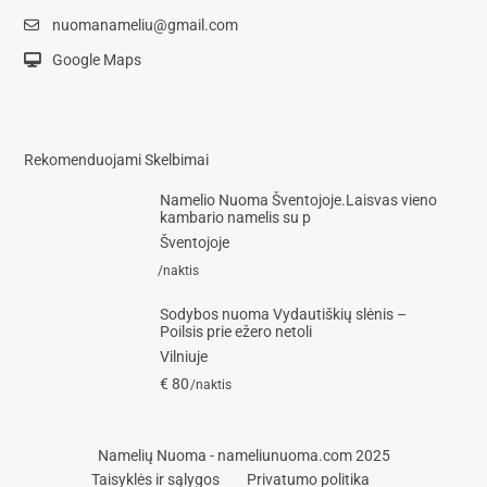
nuomanameliu@gmail.com
Google Maps
Rekomenduojami Skelbimai
Namelio Nuoma Šventojoje.Laisvas vieno
kambario namelis su p
Šventojoje
/naktis
Sodybos nuoma Vydautiškių slėnis –
Poilsis prie ežero netoli
Vilniuje
€ 80
/naktis
Namelių Nuoma - nameliunuoma.com 2025
Taisyklės ir sąlygos
Privatumo politika