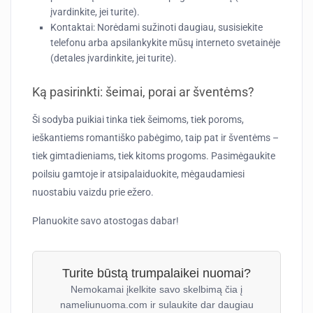
įvardinkite, jei turite).
Kontaktai:
Norėdami sužinoti daugiau, susisiekite
telefonu arba apsilankykite mūsų interneto svetainėje
(detales įvardinkite, jei turite).
Ką pasirinkti: šeimai, porai ar šventėms?
Ši sodyba puikiai tinka tiek šeimoms, tiek poroms,
ieškantiems romantiško pabėgimo, taip pat ir šventėms –
tiek gimtadieniams, tiek kitoms progoms. Pasimėgaukite
poilsiu gamtoje ir atsipalaiduokite, mėgaudamiesi
nuostabiu vaizdu prie ežero.
Planuokite savo atostogas dabar!
Turite būstą trumpalaikei nuomai?
Nemokamai įkelkite savo skelbimą čia į
nameliunuoma.com ir sulaukite dar daugiau