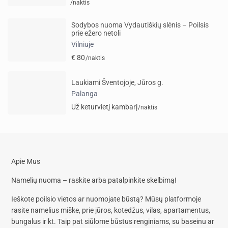
/naktis
Sodybos nuoma Vydautiškių slėnis – Poilsis
prie ežero netoli
Vilniuje
€ 80
/naktis
Laukiami Šventojoje, Jūros g.
Palanga
Už keturvietį kambarį
/naktis
Apie Mus
Namelių nuoma – raskite arba patalpinkite skelbimą!
Ieškote poilsio vietos ar nuomojate būstą? Mūsų platformoje
rasite
namelius miške, prie jūros, kotedžus, vilas, apartamentus,
bungalus
ir kt. Taip pat siūlome
būstus renginiams, su baseinu
ar