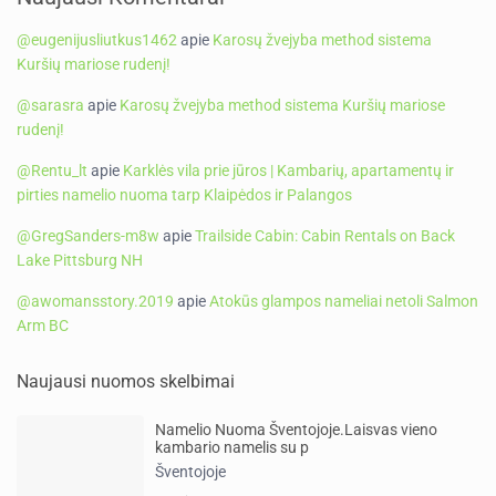
@eugenijusliutkus1462
apie
Karosų žvejyba method sistema
Kuršių mariose rudenį!
@sarasra
apie
Karosų žvejyba method sistema Kuršių mariose
rudenį!
@Rentu_lt
apie
Karklės vila prie jūros | Kambarių, apartamentų ir
pirties namelio nuoma tarp Klaipėdos ir Palangos
@GregSanders-m8w
apie
Trailside Cabin: Cabin Rentals on Back
Lake Pittsburg NH
@awomansstory.2019
apie
Atokūs glampos nameliai netoli Salmon
Arm BC
Naujausi nuomos skelbimai
Namelio Nuoma Šventojoje.Laisvas vieno
kambario namelis su p
Šventojoje