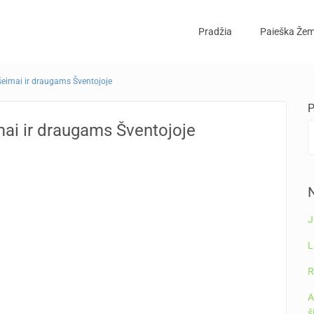
Pradžia
Paieška Žem
šeimai ir draugams Šventojoje
P
mai ir draugams Šventojoje
N
J
L
R
A
š