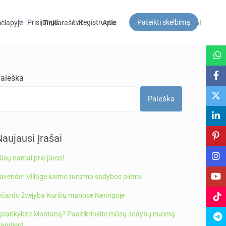
Prisijungti
Registruotis
Pateikti skelbimą
ėlapyje
Tinklaraščiai
Apie
DUK
Kontaktai
Svečiai
aieška
Paieška
aujausi Įrašai
ūsų namai prie jūros!
avender Village kaimo turizmo sodybos plėtra
ičardo žvejyba Kuršių mariose Neringoje
plankykite Montaną? Pasitikrinkite mūsų sodybų nuomą
iandien!