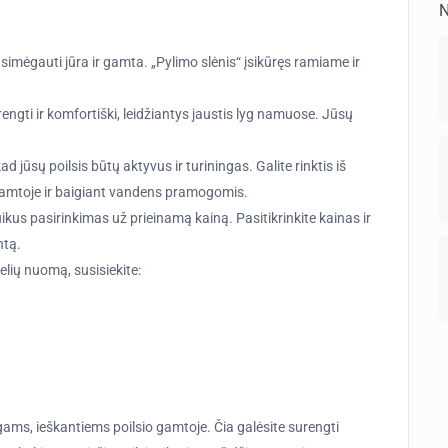
N
simėgauti jūra ir gamta. „Pylimo slėnis“ įsikūręs ramiame ir
rengti ir komfortiški, leidžiantys jaustis lyg namuose. Jūsų
jūsų poilsis būtų aktyvus ir turiningas. Galite rinktis iš
amtoje ir baigiant vandens pramogomis.
us pasirinkimas už prieinamą kainą. Pasitikrinkite kainas ir
ntą.
lių nuomą, susisiekite:
ugams, ieškantiems poilsio gamtoje. Čia galėsite surengti