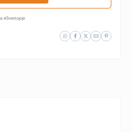
s #Šventojoje