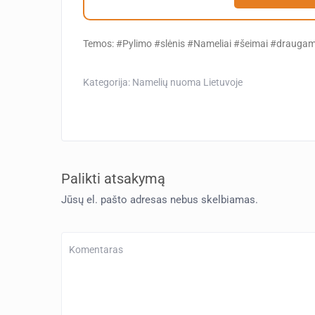
Temos: #Pylimo #slėnis #Nameliai #šeimai #draugam
Kategorija:
Namelių nuoma Lietuvoje
Palikti atsakymą
Jūsų el. pašto adresas nebus skelbiamas.