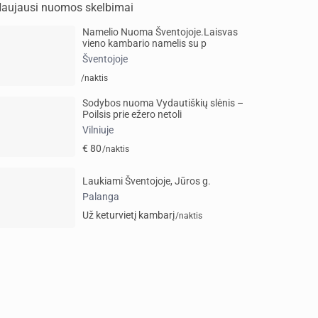
aujausi nuomos skelbimai
Namelio Nuoma Šventojoje.Laisvas
vieno kambario namelis su p
Šventojoje
/naktis
Sodybos nuoma Vydautiškių slėnis –
Poilsis prie ežero netoli
Vilniuje
€ 80
/naktis
Laukiami Šventojoje, Jūros g.
Palanga
Už keturvietį kambarį
/naktis