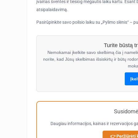
įvairias šventes ir tiesiog mėgautis laiku kartu. Esant 
atsipalaidavimą.
Pasirūpinkite savo poilsio laiku su „Pylimo slėnis“ – 
Turite būstą 
Nemokamai įkelkite savo skelbimą čia į nameli
norite, kad Jūsų skelbimas išsiskirtų ir būtų rodo
moka
Įke
Susidomėj
Daugiau informacijos, kainas ir rezervacijos ga
👉 Peržiūrėti 