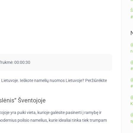
Š
#
@
n
@
Trukmė:
00:00:30
#
@
e, Lietuvoje. Ieškote namelių nuomos Lietuvoje? Peržiūrėkite
#
@
slėnis“ Šventojoje
K
oje yra puiki vieta, kurioje galėsite pasinerti į ramybę ir
@
modernius poilsio namelius, kurie idealiai tinka tiek trumpam
s