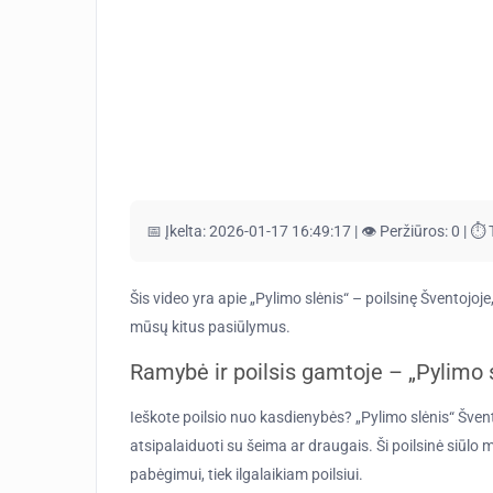
📅 Įkelta:
2026-01-17 16:49:17 |
👁️ Peržiūros:
0 |
⏱️ 
Šis video yra apie „Pylimo slėnis“ – poilsinę Šventojoj
mūsų kitus pasiūlymus.
Ramybė ir poilsis gamtoje – „Pylimo 
Ieškote poilsio nuo kasdienybės? „Pylimo slėnis“ Šventoj
atsipalaiduoti su šeima ar draugais. Ši poilsinė siūlo 
pabėgimui, tiek ilgalaikiam poilsiui.