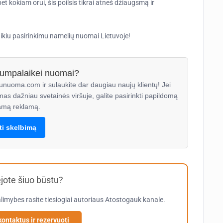
bet kokiam orui, šis poilsis tikrai atneš džiaugsmą ir
puikiu pasirinkimu namelių nuomai Lietuvoje!
trumpalaikei nuomai?
unuoma.com ir sulaukite dar daugiau naujų klientų! Jei
mas dažniau svetainės viršuje, galite pasirinkti papildomą
mą reklamą.
lti skelbimą
ote šiuo būstu?
limybes rasite tiesiogiai autoriaus
Atostogauk
kanale.
kontaktus ir rezervuoti