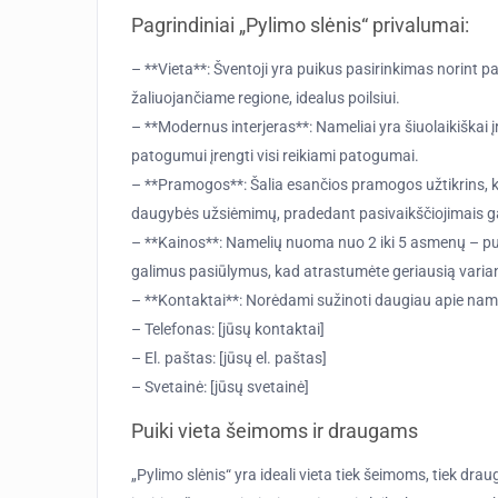
Pagrindiniai „Pylimo slėnis“ privalumai:
– **Vieta**: Šventoji yra puikus pasirinkimas norint pa
žaliuojančiame regione, idealus poilsiui.
– **Modernus interjeras**: Nameliai yra šiuolaikiškai į
patogumui įrengti visi reikiami patogumai.
– **Pramogos**: Šalia esančios pramogos užtikrins, kad 
daugybės užsiėmimų, pradedant pasivaikščiojimais g
– **Kainos**: Namelių nuoma nuo 2 iki 5 asmenų – puik
galimus pasiūlymus, kad atrastumėte geriausią varia
– **Kontaktai**: Norėdami sužinoti daugiau apie name
– Telefonas: [jūsų kontaktai]
– El. paštas: [jūsų el. paštas]
– Svetainė: [jūsų svetainė]
Puiki vieta šeimoms ir draugams
„Pylimo slėnis“ yra ideali vieta tiek šeimoms, tiek dra