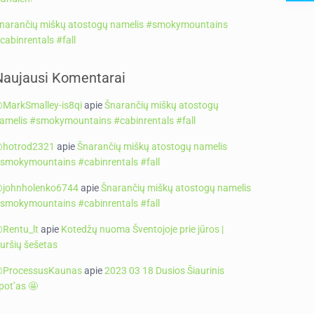
narančių miškų atostogų namelis #smokymountains
cabinrentals #fall
Naujausi Komentarai
MarkSmalley-is8qi
apie
Šnarančių miškų atostogų
amelis #smokymountains #cabinrentals #fall
hotrod2321
apie
Šnarančių miškų atostogų namelis
smokymountains #cabinrentals #fall
johnholenko6744
apie
Šnarančių miškų atostogų namelis
smokymountains #cabinrentals #fall
Rentu_lt
apie
Kotedžų nuoma Šventojoje prie jūros |
uršių šešetas
ProcessusKaunas
apie
2023 03 18 Dusios Šiaurinis
pot’as 🤩