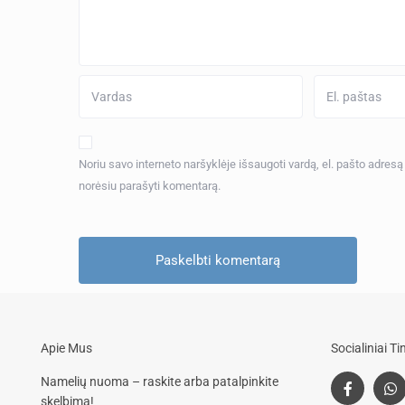
Noriu savo interneto naršyklėje išsaugoti vardą, el. pašto adresą ir
norėsiu parašyti komentarą.
Apie Mus
Socialiniai Tin
Namelių nuoma – raskite arba patalpinkite
skelbimą!