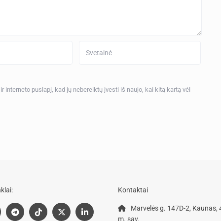
 interneto puslapį, kad jų nebereiktų įvesti iš naujo, kai kitą kartą vėl
klai:
Kontaktai
Marvelės g. 147D-2, Kaunas,
m. sav.