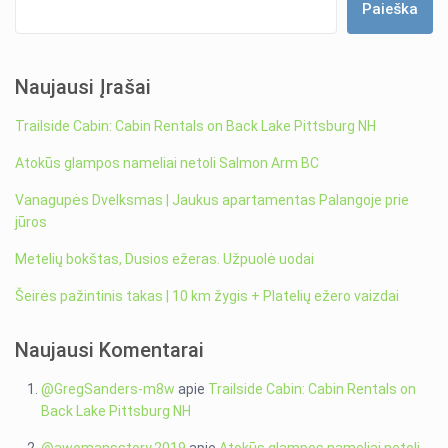
Paieška
Naujausi Įrašai
Trailside Cabin: Cabin Rentals on Back Lake Pittsburg NH
Atokūs glampos nameliai netoli Salmon Arm BC
Vanagupės Dvelksmas | Jaukus apartamentas Palangoje prie
jūros
Metelių bokštas, Dusios ežeras. Užpuolė uodai
Šeirės pažintinis takas | 10 km žygis + Platelių ežero vaizdai
Naujausi Komentarai
@GregSanders-m8w
apie
Trailside Cabin: Cabin Rentals on
Back Lake Pittsburg NH