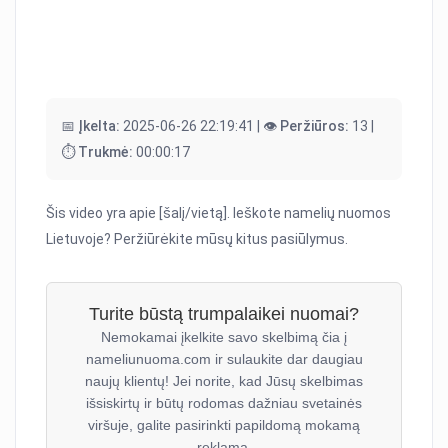
📅 Įkelta:
2025-06-26 22:19:41 |
👁️ Peržiūros:
13 |
⏱️ Trukmė:
00:00:17
Šis video yra apie [šalį/vietą]. Ieškote namelių nuomos
Lietuvoje? Peržiūrėkite mūsų kitus pasiūlymus.
Turite būstą trumpalaikei nuomai?
Nemokamai įkelkite savo skelbimą čia į
nameliunuoma.com ir sulaukite dar daugiau
naujų klientų! Jei norite, kad Jūsų skelbimas
išsiskirtų ir būtų rodomas dažniau svetainės
viršuje, galite pasirinkti papildomą mokamą
reklamą.