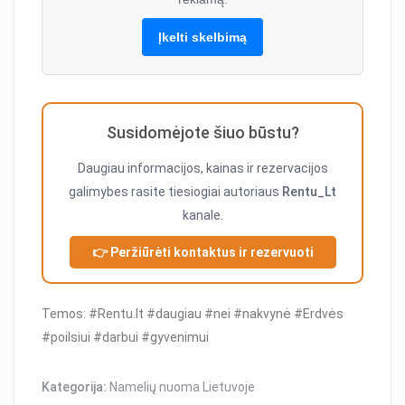
Įkelti skelbimą
Susidomėjote šiuo būstu?
Daugiau informacijos, kainas ir rezervacijos
galimybes rasite tiesiogiai autoriaus
Rentu_Lt
kanale.
👉 Peržiūrėti kontaktus ir rezervuoti
Temos: #Rentu.lt #daugiau #nei #nakvynė #Erdvės
#poilsiui #darbui #gyvenimui
Kategorija:
Namelių nuoma Lietuvoje