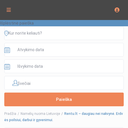
Išplėstinė paieška
Svečiai
Pradžia
Namelių nuoma Lietuvoje
Rentu.lt – daugiau nei nakvynė. Erdv
ės poilsiui, darbui ir gyvenimui.