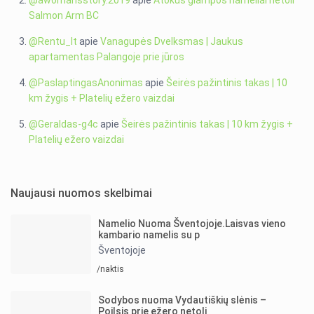
@awomansstory.2019
apie
Atokūs glampos nameliai netoli
Salmon Arm BC
@Rentu_lt
apie
Vanagupės Dvelksmas | Jaukus
apartamentas Palangoje prie jūros
@PaslaptingasAnonimas
apie
Šeirės pažintinis takas | 10
km žygis + Platelių ežero vaizdai
@Geraldas-g4c
apie
Šeirės pažintinis takas | 10 km žygis +
Platelių ežero vaizdai
Naujausi nuomos skelbimai
Namelio Nuoma Šventojoje.Laisvas vieno
kambario namelis su p
Šventojoje
/naktis
Sodybos nuoma Vydautiškių slėnis –
Poilsis prie ežero netoli