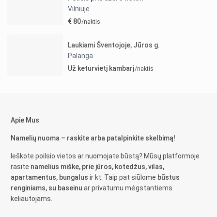
Vilniuje
€ 80
/naktis
Laukiami Šventojoje, Jūros g.
Palanga
Už keturvietį kambarį
/naktis
Apie Mus
Namelių nuoma – raskite arba patalpinkite skelbimą!
Ieškote poilsio vietos ar nuomojate būstą? Mūsų platformoje
rasite
namelius miške, prie jūros, kotedžus, vilas,
apartamentus, bungalus
ir kt. Taip pat siūlome
būstus
renginiams, su baseinu
ar privatumu mėgstantiems
keliautojams.