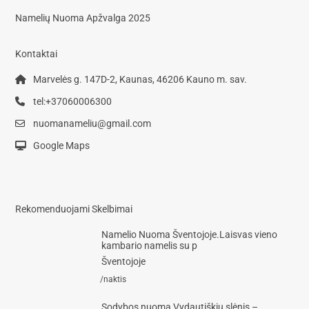
Namelių Nuoma Apžvalga 2025
Kontaktai
Marvelės g. 147D-2, Kaunas, 46206 Kauno m. sav.
tel:+37060006300
nuomanameliu@gmail.com
Google Maps
Rekomenduojami Skelbimai
Namelio Nuoma Šventojoje.Laisvas vieno
kambario namelis su p
Šventojoje
/naktis
Sodybos nuoma Vydautiškių slėnis –