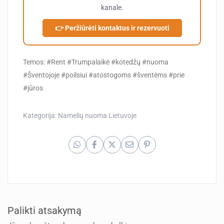
kanale.
👉 Peržiūrėti kontaktus ir rezervuoti
Temos: #Rent #Trumpalaikė #kotedžų #nuoma
#Šventojoje #poilsiui #atostogoms #šventėms #prie
#jūros
Kategorija:
Namelių nuoma Lietuvoje
Palikti atsakymą