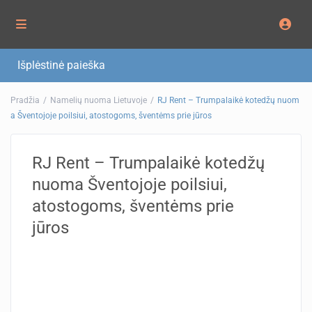
Išplėstinė paieška
Pradžia
Namelių nuoma Lietuvoje
RJ Rent – Trumpalaikė kotedžų nuom
a Šventojoje poilsiui, atostogoms, šventėms prie jūros
RJ Rent – Trumpalaikė kotedžų
nuoma Šventojoje poilsiui,
atostogoms, šventėms prie
jūros