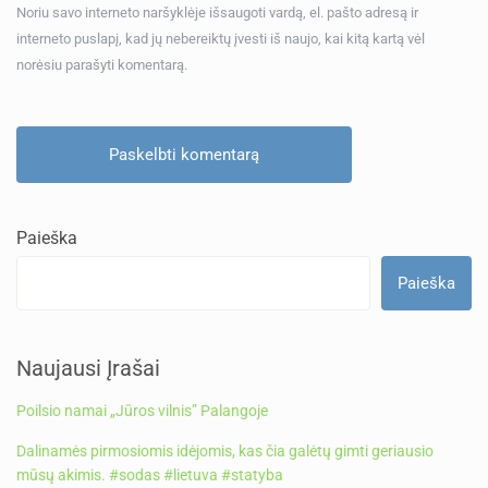
Noriu savo interneto naršyklėje išsaugoti vardą, el. pašto adresą ir
interneto puslapį, kad jų nebereiktų įvesti iš naujo, kai kitą kartą vėl
norėsiu parašyti komentarą.
Paieška
Paieška
Naujausi Įrašai
Poilsio namai „Jūros vilnis” Palangoje
Dalinamės pirmosiomis idėjomis, kas čia galėtų gimti geriausio
mūsų akimis. #sodas #lietuva #statyba