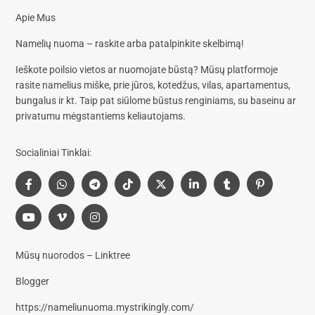
Apie Mus
Namelių nuoma – raskite arba patalpinkite skelbimą!
Ieškote poilsio vietos ar nuomojate būstą? Mūsų platformoje
rasite
namelius miške, prie jūros, kotedžus, vilas, apartamentus,
bungalus
ir kt. Taip pat siūlome
būstus renginiams, su baseinu
ar
privatumu mėgstantiems keliautojams.
Socialiniai Tinklai:
Mūsų nuorodos – Linktree
Blogger
https://nameliunuoma.mystrikingly.com/