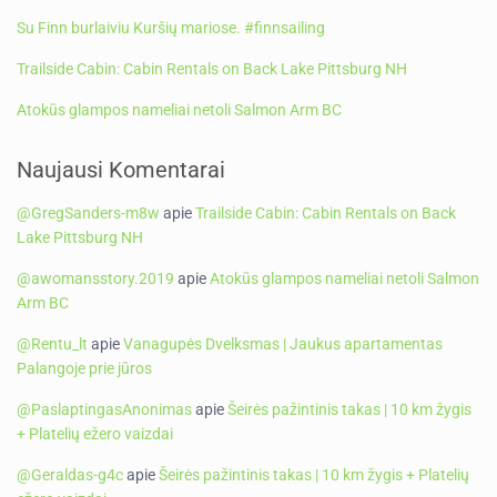
Su Finn burlaiviu Kuršių mariose. #finnsailing
Trailside Cabin: Cabin Rentals on Back Lake Pittsburg NH
Atokūs glampos nameliai netoli Salmon Arm BC
Naujausi Komentarai
@GregSanders-m8w
apie
Trailside Cabin: Cabin Rentals on Back
Lake Pittsburg NH
@awomansstory.2019
apie
Atokūs glampos nameliai netoli Salmon
Arm BC
@Rentu_lt
apie
Vanagupės Dvelksmas | Jaukus apartamentas
Palangoje prie jūros
@PaslaptingasAnonimas
apie
Šeirės pažintinis takas | 10 km žygis
+ Platelių ežero vaizdai
@Geraldas-g4c
apie
Šeirės pažintinis takas | 10 km žygis + Platelių