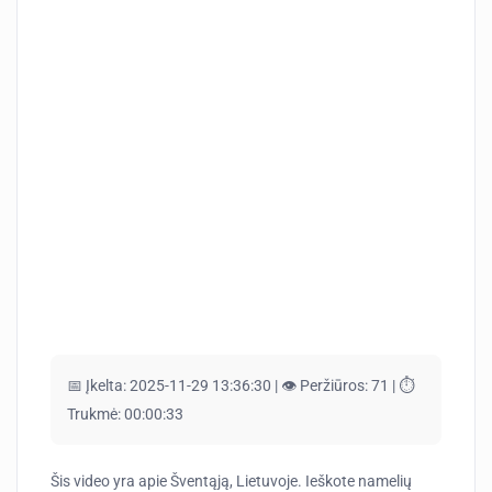
📅 Įkelta:
2025-11-29 13:36:30 |
👁️ Peržiūros:
71 |
⏱️
Trukmė:
00:00:33
Šis video yra apie Šventąją, Lietuvoje. Ieškote namelių