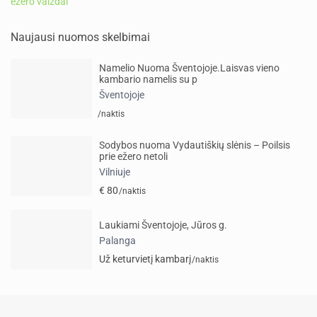
ežero vaizdai
Naujausi nuomos skelbimai
Namelio Nuoma Šventojoje.Laisvas vieno
kambario namelis su p
Šventojoje
/naktis
Sodybos nuoma Vydautiškių slėnis – Poilsis
prie ežero netoli
Vilniuje
€ 80
/naktis
Laukiami Šventojoje, Jūros g.
Palanga
Už keturvietį kambarį
/naktis