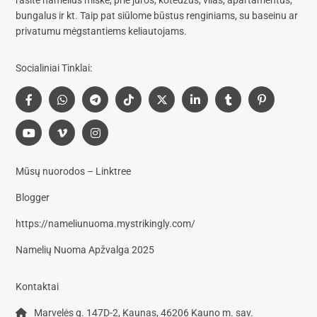
rasite
namelius miške, prie jūros, kotedžus, vilas, apartamentus,
bungalus
ir kt. Taip pat siūlome
būstus renginiams, su baseinu
ar
privatumu mėgstantiems keliautojams.
Socialiniai Tinklai:
Mūsų nuorodos – Linktree
Blogger
https://nameliunuoma.mystrikingly.com/
Namelių Nuoma Apžvalga 2025
Kontaktai
Marvelės g. 147D-2, Kaunas, 46206 Kauno m. sav.