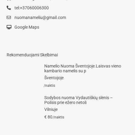
tel:+37060006300
nuomanameliu@gmail.com
Google Maps
Rekomenduojami Skelbimai
Namelio Nuoma Šventojoje.Laisvas vieno
kambario namelis su p
Šventojoje
/naktis
Sodybos nuoma Vydautiškių slėnis –
Poilsis prie ežero netoli
Vilniuje
€ 80
/naktis