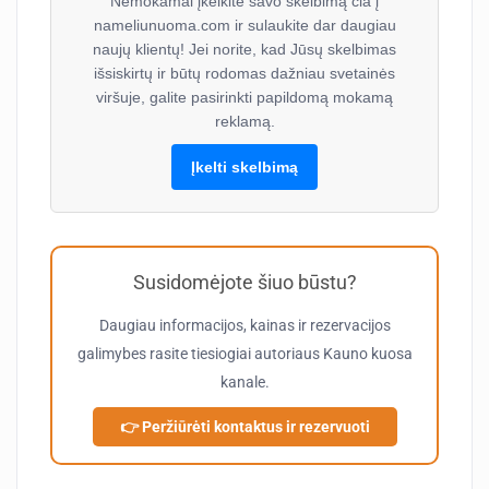
Nemokamai įkelkite savo skelbimą čia į
nameliunuoma.com ir sulaukite dar daugiau
naujų klientų! Jei norite, kad Jūsų skelbimas
išsiskirtų ir būtų rodomas dažniau svetainės
viršuje, galite pasirinkti papildomą mokamą
reklamą.
Įkelti skelbimą
Susidomėjote šiuo būstu?
Daugiau informacijos, kainas ir rezervacijos
galimybes rasite tiesiogiai autoriaus
Kauno kuosa
kanale.
👉 Peržiūrėti kontaktus ir rezervuoti