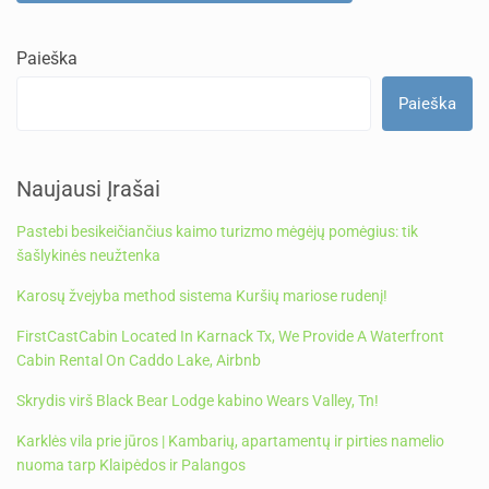
Paieška
Paieška
Naujausi Įrašai
Pastebi besikeičiančius kaimo turizmo mėgėjų pomėgius: tik
šašlykinės neužtenka
Karosų žvejyba method sistema Kuršių mariose rudenį!
FirstCastCabin Located In Karnack Tx, We Provide A Waterfront
Cabin Rental On Caddo Lake, Airbnb
Skrydis virš Black Bear Lodge kabino Wears Valley, Tn!
Karklės vila prie jūros | Kambarių, apartamentų ir pirties namelio
nuoma tarp Klaipėdos ir Palangos