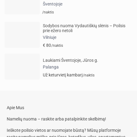
Šventojoje
/naktis
Sodybos nuoma Vydautiškių slėnis – Poilsis
prie ežero netoli
Vilniuje
€ 80
/naktis
Laukiami Šventojoje, Jūros g.
Palanga
Už keturvietį kambarį
/naktis
Apie Mus
Namelių nuoma – raskite arba patalpinkite skelbimą!
Ieškote poilsio vietos ar nuomojate būstą? Mūsų platformoje