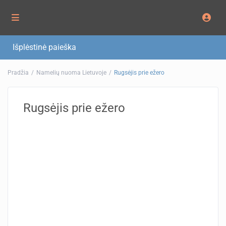
Išplėstinė paieška
Pradžia
Namelių nuoma Lietuvoje
Rugsėjis prie ežero
Rugsėjis prie ežero