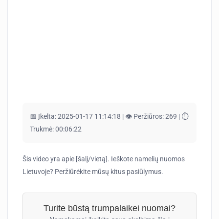
📅 Įkelta:
2025-01-17 11:14:18 |
👁️ Peržiūros:
269 |
⏱️
Trukmė:
00:06:22
Šis video yra apie [šalį/vietą]. Ieškote namelių nuomos
Lietuvoje? Peržiūrėkite mūsų kitus pasiūlymus.
Turite būstą trumpalaikei nuomai?