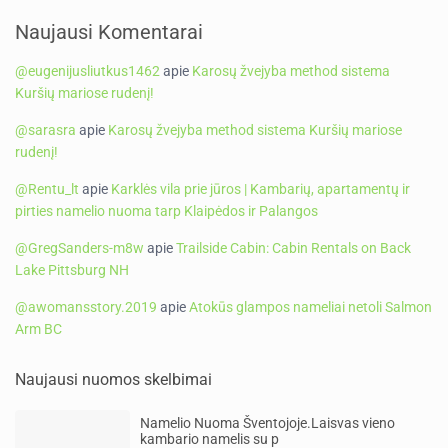
Naujausi Komentarai
@eugenijusliutkus1462
apie
Karosų žvejyba method sistema
Kuršių mariose rudenį!
@sarasra
apie
Karosų žvejyba method sistema Kuršių mariose
rudenį!
@Rentu_lt
apie
Karklės vila prie jūros | Kambarių, apartamentų ir
pirties namelio nuoma tarp Klaipėdos ir Palangos
@GregSanders-m8w
apie
Trailside Cabin: Cabin Rentals on Back
Lake Pittsburg NH
@awomansstory.2019
apie
Atokūs glampos nameliai netoli Salmon
Arm BC
Naujausi nuomos skelbimai
Namelio Nuoma Šventojoje.Laisvas vieno
kambario namelis su p