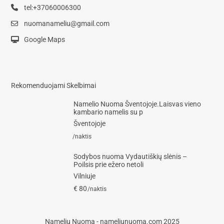
tel:+37060006300
nuomanameliu@gmail.com
Google Maps
Rekomenduojami Skelbimai
Namelio Nuoma Šventojoje.Laisvas vieno
kambario namelis su p
Šventojoje
/naktis
Sodybos nuoma Vydautiškių slėnis –
Poilsis prie ežero netoli
Vilniuje
€ 80
/naktis
Namelių Nuoma - nameliunuoma.com 2025