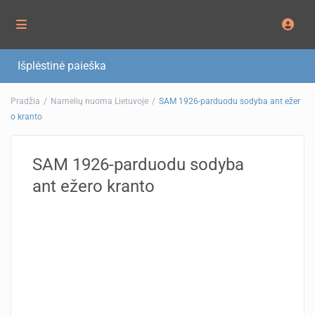
Išplėstinė paieška
Pradžia
Namelių nuoma Lietuvoje
SAM 1926-parduodu sodyba ant ežer
o kranto
SAM 1926-parduodu sodyba
ant ežero kranto