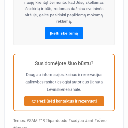
naujų klientų! Jei norite, kad Jūsų skelbimas
išsiskirtų ir būtų rodomas dažniau svetainės
viršuje, galite pasirinkti papildomą mokamą
reklamą.
Įkelti skelbimą
Susidomėjote šiuo būstu?
Daugiau informacijos, kainas ir rezervacijos
galimybes rasite tiesiogiai autoriaus
Danuta
Levinskiene
kanale.
👉 Peržiūrėti kontaktus ir rezervuoti
Temos: #SAM #1926parduodu #sodyba #ant #ežero