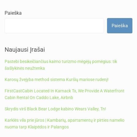
Paieška
Paieška
Naujausi Įrašai
Pastebi besikeičiančius kaimo turizmo mėgėjų pomėgius: tik
šašlykinės neužtenka
Karosų žvejyba method sistema Kuršių mariose rudenį!
FirstCastCabin Located In Karnack Tx, We Provide A Waterfront
Cabin Rental On Caddo Lake, Airbnb
Skrydis virš Black Bear Lodge kabino Wears Valley, Tn!
Karklės vila prie jūros | Kambarių, apartamentų ir pirties namelio
nuoma tarp Klaipėdos ir Palangos