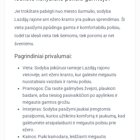
Jei trokštate pabėgti nuo miesto šurmulio, sodyba
Lazdijų rajone ant ežero kranto yra puikus sprendimas. Ši
vieta pasižymi įspūdinga gamta ir komfortabiliu poilsiu,
todėl tai ideali vieta tiek šeimoms, tiek poroms ar net
šventėms.
Pagrindiniai privalumai:
Vieta:
Sodyba įsikūrusi ramioje Lazdijų rajono
vietovėje, ant ežero kranto, kur galėsite mėgautis
nuostabiais vaizdais ir ramiu poilsiu.
Pramogos:
Čia rasite galimybes žvejoti, plaukioti
baidare, arba tiesiog pasivaikščioti po apylinkes ir
mėgautis gamtos grožiu.
Interjeras:
Sodyba pasižymi jaukiai įrengtomis
patalpomis, kurios užtikrins komfortą ir jaukumą, kad
galėtumėte atsipalaiduoti ir mėgautis poilsiu prie
ežero.
Kainos:
Puiki kainodara, leidžianti mėgautis