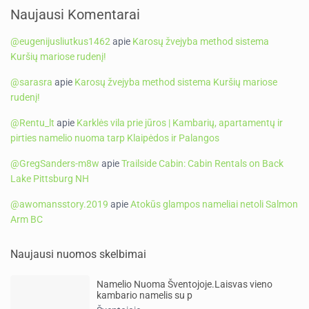
Naujausi Komentarai
@eugenijusliutkus1462
apie
Karosų žvejyba method sistema
Kuršių mariose rudenį!
@sarasra
apie
Karosų žvejyba method sistema Kuršių mariose
rudenį!
@Rentu_lt
apie
Karklės vila prie jūros | Kambarių, apartamentų ir
pirties namelio nuoma tarp Klaipėdos ir Palangos
@GregSanders-m8w
apie
Trailside Cabin: Cabin Rentals on Back
Lake Pittsburg NH
@awomansstory.2019
apie
Atokūs glampos nameliai netoli Salmon
Arm BC
Naujausi nuomos skelbimai
Namelio Nuoma Šventojoje.Laisvas vieno
kambario namelis su p