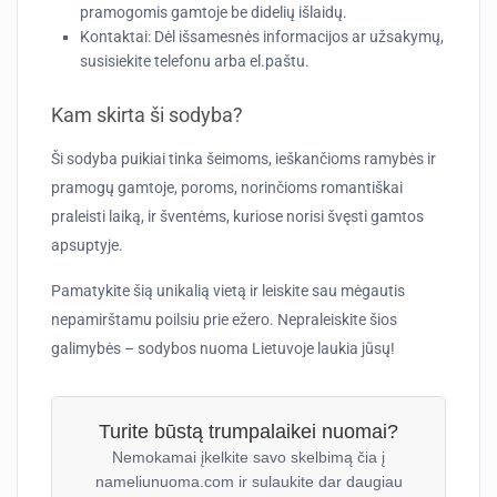
pramogomis gamtoje be didelių išlaidų.
Kontaktai:
Dėl išsamesnės informacijos ar užsakymų,
susisiekite telefonu arba el.paštu.
Kam skirta ši sodyba?
Ši sodyba puikiai tinka šeimoms, ieškančioms ramybės ir
pramogų gamtoje, poroms, norinčioms romantiškai
praleisti laiką, ir šventėms, kuriose norisi švęsti gamtos
apsuptyje.
Pamatykite šią unikalią vietą ir leiskite sau mėgautis
nepamirštamu poilsiu prie ežero. Nepraleiskite šios
galimybės – sodybos nuoma Lietuvoje laukia jūsų!
Turite būstą trumpalaikei nuomai?
Nemokamai įkelkite savo skelbimą čia į
nameliunuoma.com ir sulaukite dar daugiau