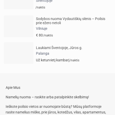
Šventojoje
/naktis
Sodybos nuoma Vydautiškių slėnis – Poilsis
prie ežero netoli
Vilniuje
€ 80
/naktis
Laukiami Šventojoje, Jūros g.
Palanga
Už keturvietį kambarį
/naktis
Apie Mus
Namelių nuoma – raskite arba patalpinkite skelbimą!
Ieškote poilsio vietos ar nuomojate būstą? Mūsų platformoje
rasite
namelius miške, prie jūros, kotedžus, vilas, apartamentus,