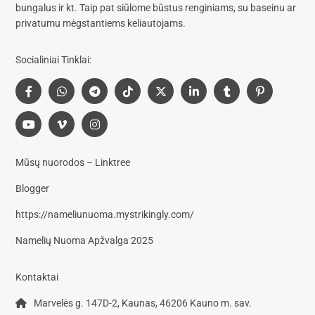
bungalus
ir kt. Taip pat siūlome
būstus renginiams, su baseinu
ar
privatumu mėgstantiems keliautojams.
Socialiniai Tinklai:
Mūsų nuorodos – Linktree
Blogger
https://nameliunuoma.mystrikingly.com/
Namelių Nuoma Apžvalga 2025
Kontaktai
Marvelės g. 147D-2, Kaunas, 46206 Kauno m. sav.