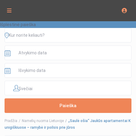
Išplėstinė paieška
Svečiai
Pradžia
Namelių nuoma Lietuvoje
„Saulė ošia“ Jaukūs apartamentai K
unigiškiuose – ramybė ir poilsis prie jūros