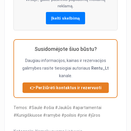
reklamą.
Įkelti skelbimą
Susidomėjote šiuo būstu?
Daugiau informacijos, kainas ir rezervacijos
galimybes rasite tiesiogiai autoriaus
Rentu_Lt
kanale.
👉 Peržiūrėti kontaktus ir rezervuoti
Temos: #Saulė #ošia #Jaukūs #apartamentai
#Kunigiškiuose #ramybė #poilsis #prie #jūros