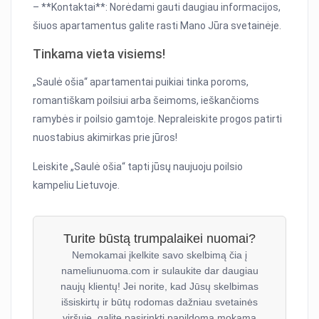
– **Kontaktai**: Norėdami gauti daugiau informacijos,
šiuos apartamentus galite rasti Mano Jūra svetainėje.
Tinkama vieta visiems!
„Saulė ošia“ apartamentai puikiai tinka poroms,
romantiškam poilsiui arba šeimoms, ieškančioms
ramybės ir poilsio gamtoje. Nepraleiskite progos patirti
nuostabius akimirkas prie jūros!
Leiskite „Saulė ošia“ tapti jūsų naujuoju poilsio
kampeliu Lietuvoje.
Turite būstą trumpalaikei nuomai?
Nemokamai įkelkite savo skelbimą čia į
nameliunuoma.com ir sulaukite dar daugiau
naujų klientų! Jei norite, kad Jūsų skelbimas
išsiskirtų ir būtų rodomas dažniau svetainės
viršuje, galite pasirinkti papildomą mokamą