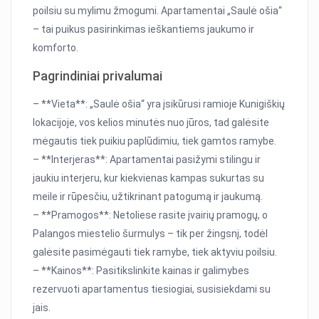
poilsiu su mylimu žmogumi. Apartamentai „Saulė ošia“
– tai puikus pasirinkimas ieškantiems jaukumo ir
komforto.
Pagrindiniai privalumai
– **Vieta**: „Saulė ošia“ yra įsikūrusi ramioje Kunigiškių
lokacijoje, vos kelios minutės nuo jūros, tad galėsite
mėgautis tiek puikiu paplūdimiu, tiek gamtos ramybe.
– **Interjeras**: Apartamentai pasižymi stilingu ir
jaukiu interjeru, kur kiekvienas kampas sukurtas su
meile ir rūpesčiu, užtikrinant patogumą ir jaukumą.
– **Pramogos**: Netoliese rasite įvairių pramogų, o
Palangos miestelio šurmulys – tik per žingsnį, todėl
galėsite pasimėgauti tiek ramybe, tiek aktyviu poilsiu.
– **Kainos**: Pasitikslinkite kainas ir galimybes
rezervuoti apartamentus tiesiogiai, susisiekdami su
jais.