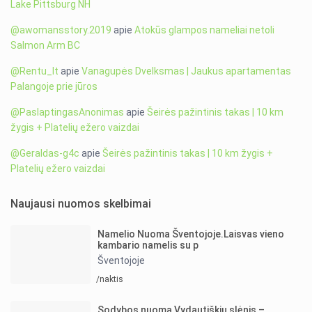
Lake Pittsburg NH
@awomansstory.2019
apie
Atokūs glampos nameliai netoli
Salmon Arm BC
@Rentu_lt
apie
Vanagupės Dvelksmas | Jaukus apartamentas
Palangoje prie jūros
@PaslaptingasAnonimas
apie
Šeirės pažintinis takas | 10 km
žygis + Platelių ežero vaizdai
@Geraldas-g4c
apie
Šeirės pažintinis takas | 10 km žygis +
Platelių ežero vaizdai
Naujausi nuomos skelbimai
Namelio Nuoma Šventojoje.Laisvas vieno
kambario namelis su p
Šventojoje
/naktis
Sodybos nuoma Vydautiškių slėnis –