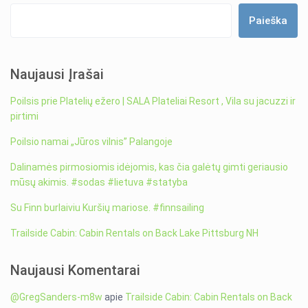
Paieška
Naujausi Įrašai
Poilsis prie Platelių ežero | SALA Plateliai Resort , Vila su jacuzzi ir
pirtimi
Poilsio namai „Jūros vilnis” Palangoje
Dalinamės pirmosiomis idėjomis, kas čia galėtų gimti geriausio
mūsų akimis. #sodas #lietuva #statyba
Su Finn burlaiviu Kuršių mariose. #finnsailing
Trailside Cabin: Cabin Rentals on Back Lake Pittsburg NH
Naujausi Komentarai
@GregSanders-m8w
apie
Trailside Cabin: Cabin Rentals on Back