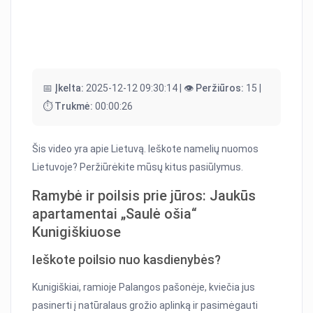
📅 Įkelta:
2025-12-12 09:30:14 |
👁️ Peržiūros:
15 |
⏱️ Trukmė:
00:00:26
Šis video yra apie Lietuvą. Ieškote namelių nuomos
Lietuvoje? Peržiūrėkite mūsų kitus pasiūlymus.
Ramybė ir poilsis prie jūros: Jaukūs
apartamentai „Saulė ošia“
Kunigiškiuose
Ieškote poilsio nuo kasdienybės?
Kunigiškiai, ramioje Palangos pašonėje, kviečia jus
pasinerti į natūralaus grožio aplinką ir pasimėgauti