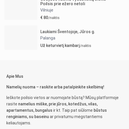
Poilsis prie ežero netoli
Vilniuje
€ 80
/naktis
Laukiami Šventojoje, Jūros g.
Palanga
Už keturvietį kambarį
/naktis
Apie Mus
Namelių nuoma – raskite arba patalpinkite skelbimą!
Ieškote poilsio vietos ar nuomojate būstą? Mūsų platformoje
rasite
namelius miške, prie jūros, kotedžus, vilas,
apartamentus, bungalus
ir kt. Taip pat siūlome
būstus
renginiams, su baseinu
ar privatumu mėgstantiems
keliautojams.