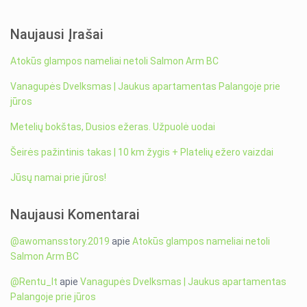
Naujausi Įrašai
Atokūs glampos nameliai netoli Salmon Arm BC
Vanagupės Dvelksmas | Jaukus apartamentas Palangoje prie
jūros
Metelių bokštas, Dusios ežeras. Užpuolė uodai
Šeirės pažintinis takas | 10 km žygis + Platelių ežero vaizdai
Jūsų namai prie jūros!
Naujausi Komentarai
@awomansstory.2019
apie
Atokūs glampos nameliai netoli
Salmon Arm BC
@Rentu_lt
apie
Vanagupės Dvelksmas | Jaukus apartamentas
Palangoje prie jūros