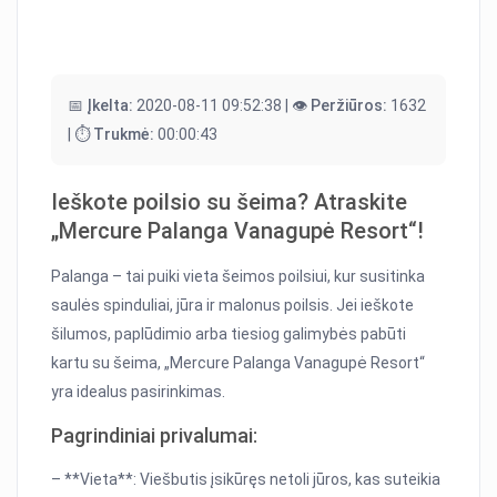
📅 Įkelta:
2020-08-11 09:52:38 |
👁️ Peržiūros:
1632
|
⏱️ Trukmė:
00:00:43
Ieškote poilsio su šeima? Atraskite
„Mercure Palanga Vanagupė Resort“!
Palanga – tai puiki vieta šeimos poilsiui, kur susitinka
saulės spinduliai, jūra ir malonus poilsis. Jei ieškote
šilumos, paplūdimio arba tiesiog galimybės pabūti
kartu su šeima, „Mercure Palanga Vanagupė Resort“
yra idealus pasirinkimas.
Pagrindiniai privalumai:
– **Vieta**: Viešbutis įsikūręs netoli jūros, kas suteikia