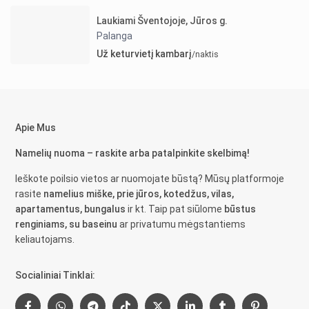
Laukiami Šventojoje, Jūros g.
Palanga
Už keturvietį kambarį
/naktis
Apie Mus
Namelių nuoma – raskite arba patalpinkite skelbimą!
Ieškote poilsio vietos ar nuomojate būstą? Mūsų platformoje
rasite
namelius miške, prie jūros, kotedžus, vilas,
apartamentus, bungalus
ir kt. Taip pat siūlome
būstus
renginiams, su baseinu
ar privatumu mėgstantiems
keliautojams.
Socialiniai Tinklai: