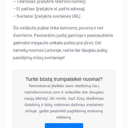
– Telefonas: [įrašykite telefono numerį]
– El. paštas: [įrašykite el. pašto adresą]
– Svetainė: [įrašykite svetainės URL]
Šis viešbutis puikiai tinka šeimoms, poroms ir net
šventėms. Pasinerkite į poilsį gamtoje ir pasinaudokite
galimybe mėgautis unikaliu poilsiu prie jūros. Dėl
namelių nuomos Lietuvoje, rasite dar daugiau puikių
pasiūlymų mūsų svetainėje!
Turite būstą trumpalaikei nuomai?
Nemokamai įkelkite savo skelbimą čia į
nameliunuoma.com ir sulaukite dar daugiau
naujų klientų! Jei norite, kad Jūsų skelbimas
išsiskirtų ir būtų rodomas dažniau svetainės
viršuje, galite pasirinkti papildomą mokamą
reklamą.