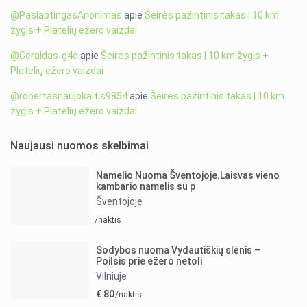
@PaslaptingasAnonimas
apie
Šeirės pažintinis takas | 10 km
žygis + Platelių ežero vaizdai
@Geraldas-g4c
apie
Šeirės pažintinis takas | 10 km žygis +
Platelių ežero vaizdai
@robertasnaujokaitis9854
apie
Šeirės pažintinis takas | 10 km
žygis + Platelių ežero vaizdai
Naujausi nuomos skelbimai
Namelio Nuoma Šventojoje.Laisvas vieno
kambario namelis su p
Šventojoje
/naktis
Sodybos nuoma Vydautiškių slėnis –
Poilsis prie ežero netoli
Vilniuje
€ 80
/naktis