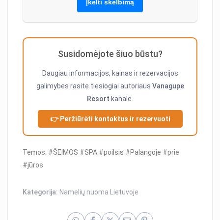
Įkelti skelbimą
Susidomėjote šiuo būstu?
Daugiau informacijos, kainas ir rezervacijos
galimybes rasite tiesiogiai autoriaus
Vanagupe
Resort
kanale.
👉 Peržiūrėti kontaktus ir rezervuoti
Temos: #ŠEIMOS #SPA #poilsis #Palangoje #prie
#jūros
Kategorija:
Namelių nuoma Lietuvoje