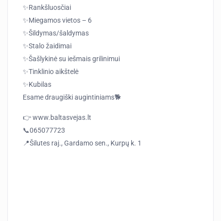
✨Rankšluosčiai
✨Miegamos vietos – 6
✨Šildymas/šaldymas
✨Stalo žaidimai
✨Šašlykinė su iešmais grilinimui
✨Tinklinio aikštelė
✨Kubilas
Esame draugiški augintiniams🐕
👉 www.baltasvejas.lt
📞065077723
📍Šilutes raj., Gardamo sen., Kurpų k. 1