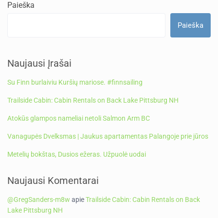
Paieška
Paieška
Naujausi Įrašai
Su Finn burlaiviu Kuršių mariose. #finnsailing
Trailside Cabin: Cabin Rentals on Back Lake Pittsburg NH
Atokūs glampos nameliai netoli Salmon Arm BC
Vanagupės Dvelksmas | Jaukus apartamentas Palangoje prie jūros
Metelių bokštas, Dusios ežeras. Užpuolė uodai
Naujausi Komentarai
@GregSanders-m8w
apie
Trailside Cabin: Cabin Rentals on Back
Lake Pittsburg NH