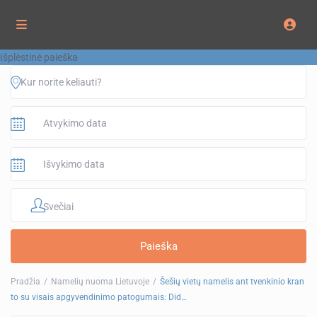
Išplėstinė paieška
Svečiai
Pradžia
Namelių nuoma Lietuvoje
Šešių vietų namelis ant tvenkinio kran
to su visais apgyvendinimo patogumais: Did…