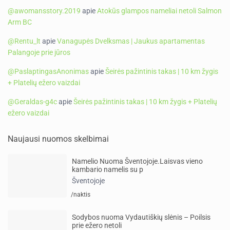
@awomansstory.2019
apie
Atokūs glampos nameliai netoli Salmon
Arm BC
@Rentu_lt
apie
Vanagupės Dvelksmas | Jaukus apartamentas
Palangoje prie jūros
@PaslaptingasAnonimas
apie
Šeirės pažintinis takas | 10 km žygis
+ Platelių ežero vaizdai
@Geraldas-g4c
apie
Šeirės pažintinis takas | 10 km žygis + Platelių
ežero vaizdai
Naujausi nuomos skelbimai
Namelio Nuoma Šventojoje.Laisvas vieno
kambario namelis su p
Šventojoje
/naktis
Sodybos nuoma Vydautiškių slėnis – Poilsis
prie ežero netoli