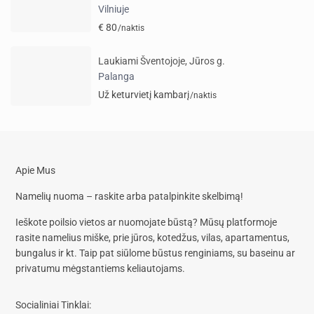
Vilniuje
€ 80
/naktis
Laukiami Šventojoje, Jūros g.
Palanga
Už keturvietį kambarį
/naktis
Apie Mus
Namelių nuoma – raskite arba patalpinkite skelbimą!
Ieškote poilsio vietos ar nuomojate būstą? Mūsų platformoje
rasite
namelius miške, prie jūros, kotedžus, vilas, apartamentus,
bungalus
ir kt. Taip pat siūlome
būstus renginiams, su baseinu
ar
privatumu mėgstantiems keliautojams.
Socialiniai Tinklai: