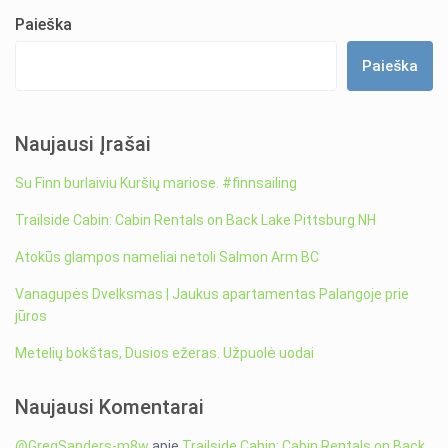
Paieška
Paieška
Naujausi Įrašai
Su Finn burlaiviu Kuršių mariose. #finnsailing
Trailside Cabin: Cabin Rentals on Back Lake Pittsburg NH
Atokūs glampos nameliai netoli Salmon Arm BC
Vanagupės Dvelksmas | Jaukus apartamentas Palangoje prie
jūros
Metelių bokštas, Dusios ežeras. Užpuolė uodai
Naujausi Komentarai
@GregSanders-m8w
apie
Trailside Cabin: Cabin Rentals on Back