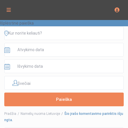
Išplėstinė paieška
Svečiai
Pradžia
Namelių nuoma Lietuvoje
Šio įrašo komentavimo parinktis išju
ngta.