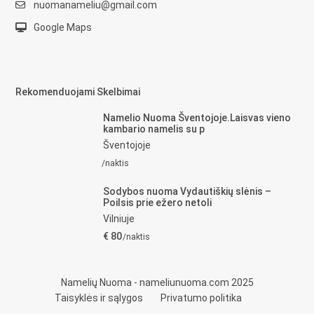
nuomanameliu@gmail.com
Google Maps
Rekomenduojami Skelbimai
Namelio Nuoma Šventojoje.Laisvas vieno
kambario namelis su p
Šventojoje
/naktis
Sodybos nuoma Vydautiškių slėnis –
Poilsis prie ežero netoli
Vilniuje
€ 80
/naktis
Namelių Nuoma - nameliunuoma.com 2025
Taisyklės ir sąlygos
Privatumo politika