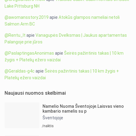
Lake Pittsburg NH
@awomansstory.2019
apie
Atokūs glampos nameliai netoli
Salmon Arm BC
@Rentu_lt
apie
Vanagupės Dvelksmas | Jaukus apartamentas
Palangoje prie jūros
@PaslaptingasAnonimas
apie
Šeirės pažintinis takas | 10 km
žygis + Platelių ežero vaizdai
@Geraldas-g4c
apie
Šeirės pažintinis takas | 10 km žygis +
Platelių ežero vaizdai
Naujausi nuomos skelbimai
Namelio Nuoma Šventojoje.Laisvas vieno
kambario namelis su p
Šventojoje
/naktis