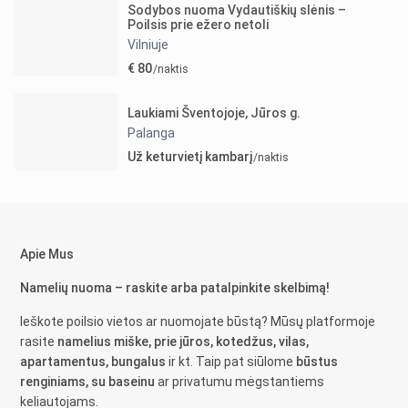
Sodybos nuoma Vydautiškių slėnis –
Poilsis prie ežero netoli
Vilniuje
€ 80
/naktis
Laukiami Šventojoje, Jūros g.
Palanga
Už keturvietį kambarį
/naktis
Apie Mus
Namelių nuoma – raskite arba patalpinkite skelbimą!
Ieškote poilsio vietos ar nuomojate būstą? Mūsų platformoje
rasite
namelius miške, prie jūros, kotedžus, vilas,
apartamentus, bungalus
ir kt. Taip pat siūlome
būstus
renginiams, su baseinu
ar privatumu mėgstantiems
keliautojams.