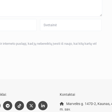
 interneto puslapį, kad jų nebereiktų įvesti iš naujo, kai kitą kartą vėl
klai:
Kontaktai
Marvelės g. 147D-2, Kaunas,
m. sav.