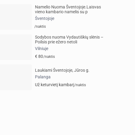
Namelio Nuoma Šventojoje.Laisvas
vieno kambario namelis su p
Šventojoje
/naktis
Sodybos nuoma Vydautiškių slėnis –
Poilsis prie ežero netoli
Vilniuje
€ 80
/naktis
Laukiami Šventojoje, Jūros g.
Palanga
Už keturvietį kambarį
/naktis