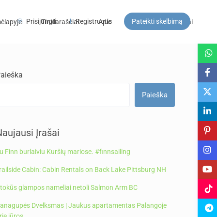
Prisijungti
Registruotis
Pateikti skelbimą
ėlapyje
Tinklaraščiai
Apie
DUK
Kontaktai
Svečiai
aieška
Paieška
aujausi Įrašai
u Finn burlaiviu Kuršių mariose. #finnsailing
railside Cabin: Cabin Rentals on Back Lake Pittsburg NH
tokūs glampos nameliai netoli Salmon Arm BC
anagupės Dvelksmas | Jaukus apartamentas Palangoje
rie jūros