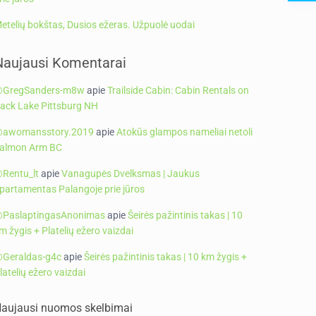
etelių bokštas, Dusios ežeras. Užpuolė uodai
Naujausi Komentarai
GregSanders-m8w
apie
Trailside Cabin: Cabin Rentals on
ack Lake Pittsburg NH
awomansstory.2019
apie
Atokūs glampos nameliai netoli
almon Arm BC
Rentu_lt
apie
Vanagupės Dvelksmas | Jaukus
partamentas Palangoje prie jūros
PaslaptingasAnonimas
apie
Šeirės pažintinis takas | 10
m žygis + Platelių ežero vaizdai
Geraldas-g4c
apie
Šeirės pažintinis takas | 10 km žygis +
latelių ežero vaizdai
aujausi nuomos skelbimai