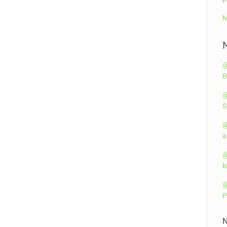
M
@
B
@
S
@
a
@
k
@
P
N