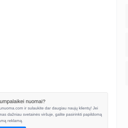
trumpalaikei nuomai?
unuoma.com ir sulaukite dar daugiau naujų klientų! Jei
mas dažniau svetainės viršuje, galite pasirinkti papildomą
mą reklamą.