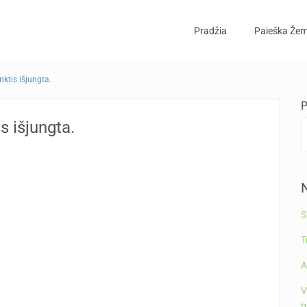
Pradžia
Paieška Žem
ktis išjungta.
P
s išjungta.
N
S
T
A
V
p