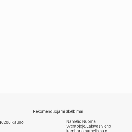
Rekomenduojami Skelbimai
Namelio Nuoma
 46206 Kauno
Šventojoje.Laisvas vieno
kambario namelis su p